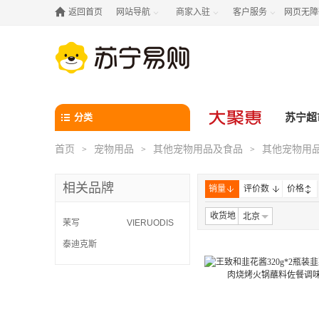

返回首页
网站导航
商家入驻
客户服务
网页无障



分类
苏宁超
首页
宠物用品
其他宠物用品及食品
其他宠物用
>
>
>
相关品牌
销量
评价数
价格
收货地
北京
茉写
VIERUODIS
泰迪克斯