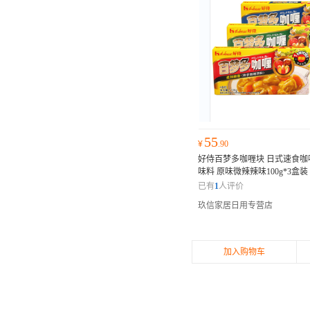
55
¥
.90
好侍百梦多咖喱块 日式速食咖
味料 原味微辣辣味100g*3盒装
已有
1
人评价
玖信家居日用专营店
加入购物车