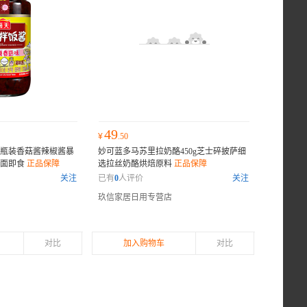
49
¥
.50
g瓶装香菇酱辣椒酱暴
妙可蓝多马苏里拉奶酪450g芝士碎披萨细
拌面即食
正品保障
选拉丝奶酪烘焙原料
正品保障
关注
已有
0
人评价
关注
玖信家居日用专营店
对比
加入购物车
对比