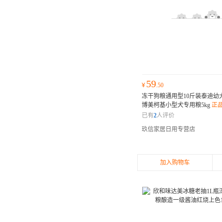
59
¥
.50
冻干狗粮通用型10斤装泰迪幼
博美柯基小型犬专用粮5kg
正
已有
2
人评价
玖信家居日用专营店
加入购物车