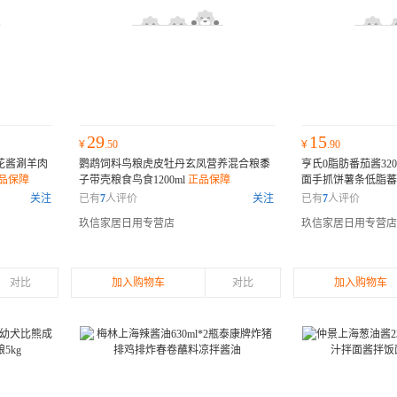
29
15
¥
.50
¥
.90
菜花酱涮羊肉
鹦鹉饲料鸟粮虎皮牡丹玄凤营养混合粮黍
亨氏0脂肪番茄酱32
品保障
子带壳粮食鸟食1200ml
正品保障
面手抓饼薯条低脂
关注
已有
7
人评价
关注
已有
7
人评价
玖信家居日用专营店
玖信家居日用专营店
对比
加入购物车
对比
加入购物车