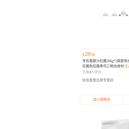
29
¥
.90
亨氏香甜沙拉酱200g*2袋家
拉酱色拉酱寿司三明治食材
正
已有
3
人评价
玖信家居日用专营店
加入购物车