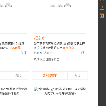
22
¥
.50
0g家用挤压小包装意
妙可蓝多马苏里拉奶酪125g袋装粒芝士碎
蕃茄沙司
正品保障
条片拉丝披萨烘焙家用
正品保障
关注
已有
20+
人评价
关注
玖信家居日用专营店
对比
加入购物车
对比