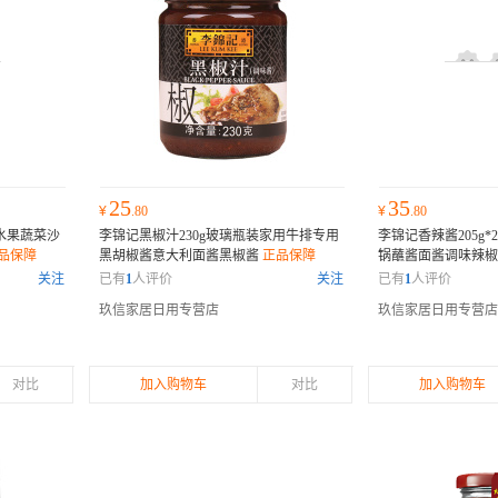
25
35
¥
.80
¥
.80
用水果蔬菜沙
李锦记黑椒汁230g玻璃瓶装家用牛排专用
李锦记香辣酱205g
品保障
黑胡椒酱意大利面酱黑椒酱
正品保障
锅蘸酱面酱调味辣
关注
已有
1
人评价
关注
已有
1
人评价
玖信家居日用专营店
玖信家居日用专营店
对比
加入购物车
对比
加入购物车