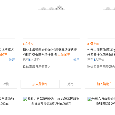
43
39
¥
.50
¥
.90
犬比熊成犬
梅林上海辣酱油630ml*2瓶泰康牌炸猪排
仲景上海葱油酱230
品保障
鸡排炸春卷蘸料凉拌酱油
正品保障
拌面酱拌饭面条酱
关注
已有
6
人评价
关注
已有
4
人评价
玖信家居日用专营店
玖信家居日用专营店
对比
加入购物车
对比
加入购物车