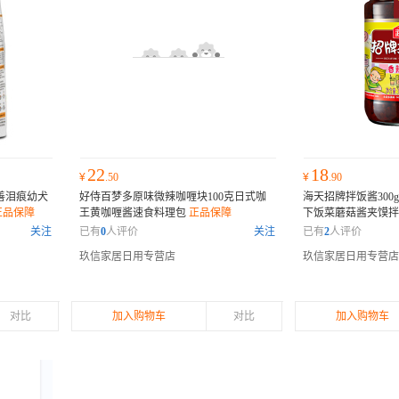
22
18
¥
.50
¥
.90
善泪痕幼犬
好侍百梦多原味微辣咖喱块100克日式咖
海天招牌拌饭酱300
正品保障
王黄咖喱酱速食料理包
正品保障
下饭菜蘑菇酱夹馍
关注
已有
0
人评价
关注
已有
2
人评价
玖信家居日用专营店
玖信家居日用专营店
对比
加入购物车
对比
加入购物车