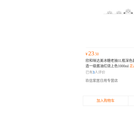
23
¥
.50
欣和味达美冰糖老抽1L瓶深色
造一级酱油红烧上色1000ml
正
已有
3
人评价
玖信家居日用专营店
加入购物车