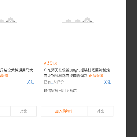
39
¥
.90
0斤装全犬种通用马犬
广东海天柱侯酱380g*3瓶装柱候酱腌制炖
品保障
肉火锅底料烤肉煲肉酱调料
正品保障
关注
已有
1
人评价
关注
玖信家居日用专营店
对比
加入购物车
对比