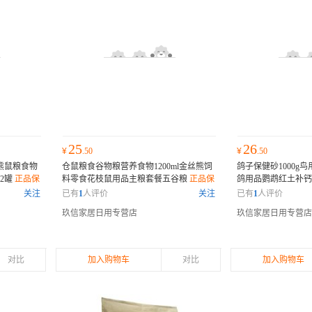
25
26
¥
.50
¥
.50
熊鼠粮食物
仓鼠粮食谷物粮营养食物1200ml金丝熊饲
鸽子保健砂1000g
*2罐
正品保
料零食花枝鼠用品主粮套餐五谷粮
正品保
鸽用品鹦鹉红土补钙
障
障
关注
已有
1
人评价
关注
已有
1
人评价
玖信家居日用专营店
玖信家居日用专营店
对比
加入购物车
对比
加入购物车