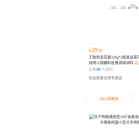
29
¥
.90
王致和韭花酱320g*2瓶装韭
烧烤火锅蘸料佐餐调味调料
正
已有
10+
人评价
玖信家居日用专营店
加入购物车