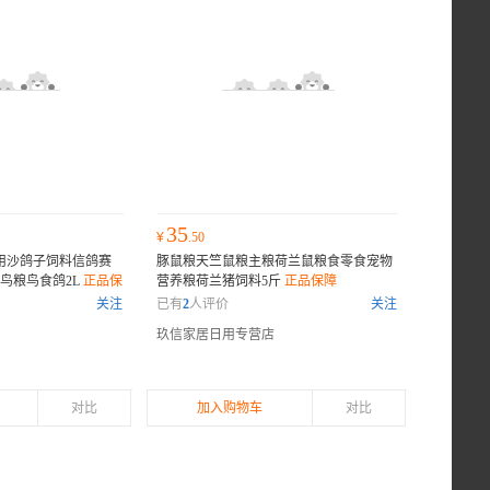
35
¥
.50
鸟用沙鸽子饲料信鸽赛
豚鼠粮天竺鼠粮主粮荷兰鼠粮食零食宠物
鸟粮鸟食鸽2L
正品保
营养粮荷兰猪饲料5斤
正品保障
关注
已有
2
人评价
关注
玖信家居日用专营店
对比
加入购物车
对比