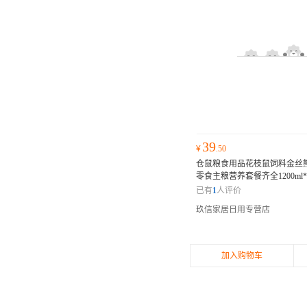
39
¥
.50
仓鼠粮食用品花枝鼠饲料金丝
零食主粮营养套餐齐全1200ml
障
已有
1
人评价
玖信家居日用专营店
加入购物车