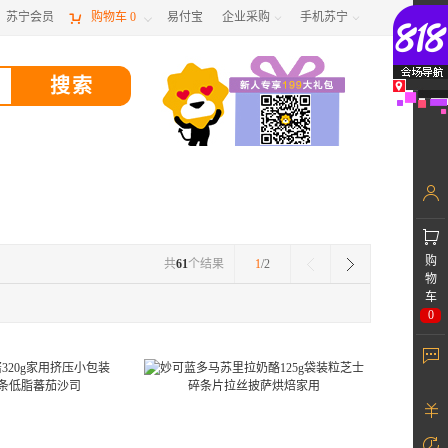
苏宁会员

购物车
0
易付宝
企业采购
手机苏宁



购
共
61
个结果
1
/2
物
车
0