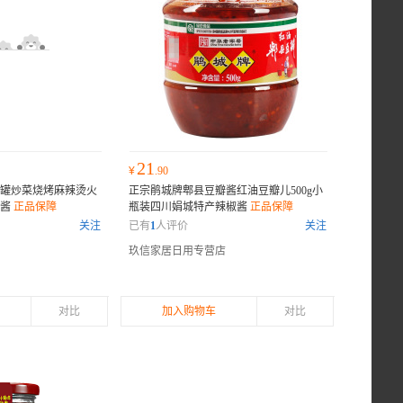
21
¥
.90
*2罐炒菜烧烤麻辣烫火
正宗鹃城牌郫县豆瓣酱红油豆瓣儿500g小
椒酱
正品保障
瓶装四川娟城特产辣椒酱
正品保障
关注
已有
1
人评价
关注
玖信家居日用专营店
对比
加入购物车
对比