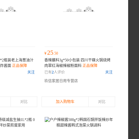
25
¥
.50
g*2瓶装老上海葱油汁
香辣蘸料3g*50小包装 四川干碟火锅烧烤
料炸酱面
正品保障
肉翠红海椒辣椒粉面料
正品保障
关注
已有
2
人评价
关注
玖信家居日用专营店
对比
加入购物车
对比