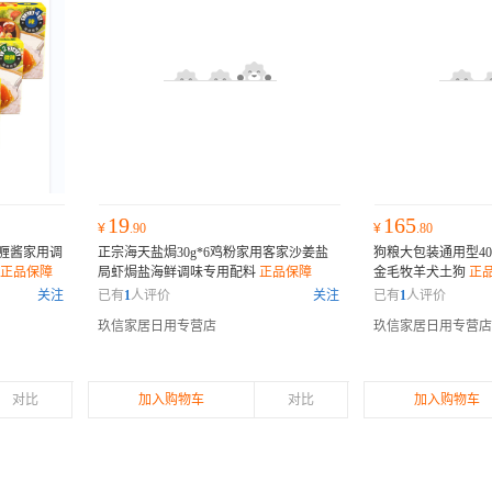
19
165
¥
.90
¥
.80
喱酱家用调
正宗海天盐焗30g*6鸡粉家用客家沙姜盐
狗粮大包装通用型4
正品保障
局虾焗盐海鲜调味专用配料
正品保障
金毛牧羊犬土狗
正
关注
已有
1
人评价
关注
已有
1
人评价
玖信家居日用专营店
玖信家居日用专营店
对比
加入购物车
对比
加入购物车