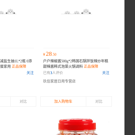
28
¥
.50
盐生抽1L*2瓶 0添
户户辣椒酱500g*2韩国石锅拌饭辣炒年糕
煎蛋家用
正品保障
甜辣酱韩式泡菜火锅调料
正品保障
关注
已有
3
人评价
关注
玖信家居日用专营店
对比
加入购物车
对比