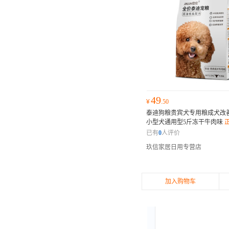
49
¥
.50
泰迪狗粮贵宾犬专用粮成犬改
小型犬通用型5斤冻干牛肉味
已有
0
人评价
玖信家居日用专营店
加入购物车