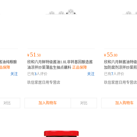
51
55
¥
.50
¥
.80
酱油纯粮酿
欣和六月鲜特级酱油1.8L非转基因酿造酱
欣和六月鲜酱油特级减
品保障
油凉拌炒菜薄盐生抽点蘸料
正品保障
加防腐剂凉拌炒菜
关注
已有
3
人评价
关注
已有
7
人评价
玖信家居日用专营店
玖信家居日用专营店
对比
加入购物车
对比
加入购物车