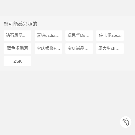
您可能感兴趣的
钻石凤凰Dphoenix
喜钻usdiamond
卓思华Dswan
佐卡伊zocai
蓝色多瑙河
宝庆银楼PAO CHING
宝庆尚品BEAUSEA
周大生chowtaiseng
ZSK