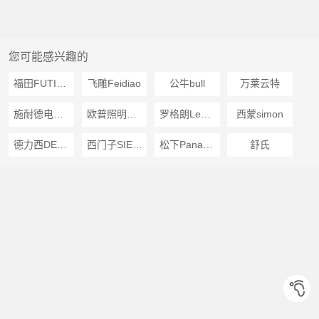
您可能感兴趣的
福田FUTINA
飞雕Feidiao
公牛bull
万莱云特
施耐德电气Schneider Electric
欧普照明OPPLE
罗格朗Legrand
西蒙simon
德力西DELIXI
西门子SIEMENS
松下Panasonic
舒氏