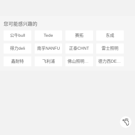
您可能感兴趣的
公牛bull
Tede
赛拓
东成
得力deli
南孚NANFU
正泰CHNT
雷士照明
鑫耐特
飞利浦
佛山照明FSL
德力西DELIXI