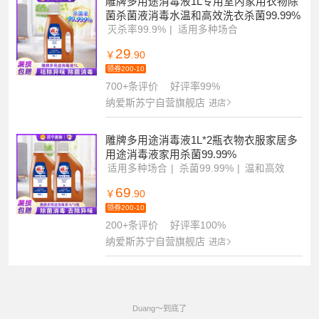
雕牌多用途消毒液1L专用室内家用衣物除
菌杀菌液消毒水温和高效洗衣杀菌99.99%
灭杀率99.9%
适用多种场合
祛异味不伤衣
29
￥
.90
领券200-10
700+条评价
好评率99%
纳爱斯苏宁自营旗舰店
进店
雕牌多用途消毒液1L*2瓶衣物衣服家居多
用途消毒液家用杀菌99.99%
适用多种场合
杀菌99.99%
温和高效
69
￥
.90
领券200-10
200+条评价
好评率100%
纳爱斯苏宁自营旗舰店
进店
Duang～到底了