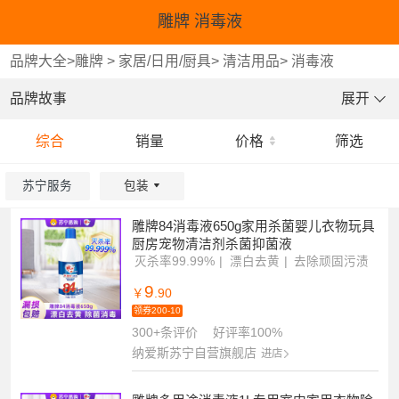
雕牌 消毒液
品牌大全
>
雕牌
>
家居/日用/厨具
>
清洁用品
>
消毒液
品牌故事
展开
综合
销量
价格
筛选
苏宁服务
包装
雕牌84消毒液650g家用杀菌婴儿衣物玩具
重选
确认
厨房宠物清洁剂杀菌抑菌液
灭杀率99.99%
漂白去黄
去除顽固污渍
9
￥
.90
领券200-10
300+条评价
好评率100%
纳爱斯苏宁自营旗舰店
进店