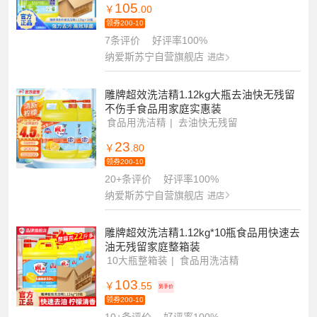
105
￥
.00
领券200-10
7条评价
好评率100%
纳爱斯苏宁自营旗舰店
进店
雕牌超效洗洁精1.12kg大瓶去油快无残留
不伤手食品用家庭实惠装
食品用洗洁精
去油快无残留
2大瓶不伤手
23
￥
.80
领券200-10
20+条评价
好评率100%
纳爱斯苏宁自营旗舰店
进店
雕牌超效洗洁精1.12kg*10瓶食品用快速去
油无残留家庭整箱装
10大瓶整箱装
食品用洗洁精
去油快无残留
103
￥
.55
到手价
领券200-10