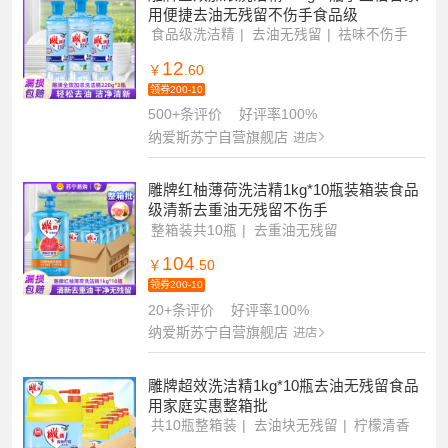
用便捷去油无残留不伤手食品级
食品级洗洁精
去油无残留
祛味不伤手
12
￥
.60
领券200-10
500+条评价
好评率100%
纳爱斯苏宁自营旗舰店
进店
雕牌红柚薄荷洗洁精1kg*10瓶装箱装食品
级清新去重油无残留不伤手
整箱装共10瓶
去重油无残留
食品级洗洁精
104
￥
.50
领券200-10
20+条评价
好评率100%
纳爱斯苏宁自营旗舰店
进店
雕牌超效洗洁精1kg*10瓶去油无残留食品
用家庭实惠整箱批
共10瓶整箱装
去油块无残留
柠檬清香