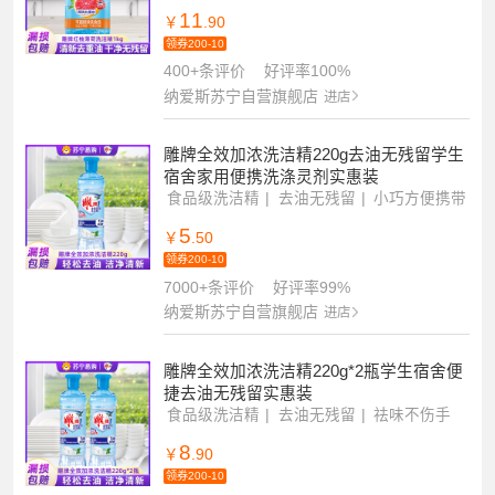
餐具果蔬通用
11
￥
.90
领券200-10
400+条评价
好评率100%
纳爱斯苏宁自营旗舰店
进店
雕牌全效加浓洗洁精220g去油无残留学生
宿舍家用便携洗涤灵剂实惠装
食品级洗洁精
去油无残留
小巧方便携带
5
￥
.50
领券200-10
7000+条评价
好评率99%
纳爱斯苏宁自营旗舰店
进店
雕牌全效加浓洗洁精220g*2瓶学生宿舍便
捷去油无残留实惠装
食品级洗洁精
去油无残留
祛味不伤手
8
￥
.90
领券200-10