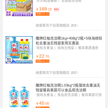
共30瓶整箱装
食品级洗洁精
去油无残留
168
￥
.15
到手价
领券200-10
纳爱斯苏宁自营旗舰店
进店
雕牌红柚洗洁精1kg+408g*2瓶+5块海绵轻
松去重油无残留家用实惠装
轻松去重油
祛味无残留
餐具果蔬通用
22
￥
.70
领券200-10
纳爱斯苏宁自营旗舰店
进店
雕牌红柚洗洁精1.03kg*2瓶强效去重油无
残留餐具果蔬可以食品用洗洁精
强效去重油
食品用洗洁精
餐具果蔬可用
45
￥
.00