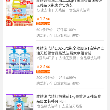
雕牌超效洗洁精1.12kg柠檬清香快速去油
无残留大瓶家庭实惠装
快速去油
无残留
食品用洗洁精
12
￥
.90
领券200-10
60+条评价
好评率100%
纳爱斯苏宁自营旗舰店
进店
雕牌洗洁精1.02kg*2瓶全效加浓1滴快速去
油无残留食品级洗洁精家庭组合装
2瓶共4斤多
去油无残留
食品级洗洁精
22
￥
.90
领券200-10
200+条评价
好评率99%
纳爱斯苏宁自营旗舰店
进店
雕牌洗洁精红柚薄荷1kg去重油无残留食
品级果蔬餐具可用
食品级洗洁精
去重油无残留