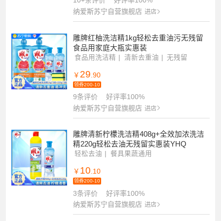
10+条评价
好评率100%
纳爱斯苏宁自营旗舰店
进店
雕牌红柚洗洁精1kg轻松去重油污无残留
食品用家庭大瓶实惠装
食品用洗洁精
清新去重油
无残留
29
￥
.90
领券200-10
9条评价
好评率100%
纳爱斯苏宁自营旗舰店
进店
雕牌清新柠檬洗洁精408g+全效加浓洗洁
精220g轻松去油无残留实惠装YHQ
轻松去油
餐具果蔬通用
10
￥
.10
领券200-10
3条评价
好评率100%
纳爱斯苏宁自营旗舰店
进店