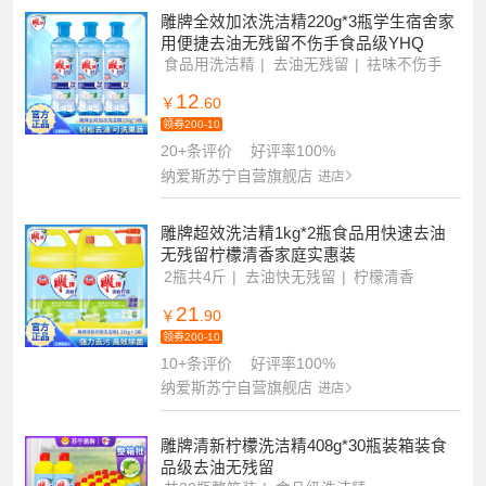
雕牌全效加浓洗洁精220g*3瓶学生宿舍家
用便捷去油无残留不伤手食品级YHQ
食品用洗洁精
去油无残留
祛味不伤手
12
￥
.60
领券200-10
20+条评价
好评率100%
纳爱斯苏宁自营旗舰店
进店
雕牌超效洗洁精1kg*2瓶食品用快速去油
无残留柠檬清香家庭实惠装
2瓶共4斤
去油快无残留
柠檬清香
21
￥
.90
领券200-10
10+条评价
好评率100%
纳爱斯苏宁自营旗舰店
进店
雕牌清新柠檬洗洁精408g*30瓶装箱装食
品级去油无残留