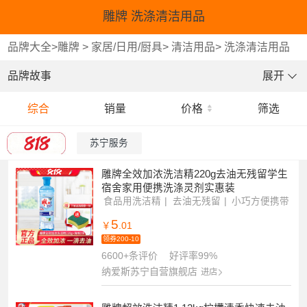
雕牌 洗涤清洁用品
品牌大全
>
雕牌
>
家居/日用/厨具
>
清洁用品
>
洗涤清洁用品
品牌故事
展开
综合
销量
价格
筛选
苏宁服务
雕牌全效加浓洗洁精220g去油无残留学生
宿舍家用便携洗涤灵剂实惠装
食品用洗洁精
去油无残留
小巧方便携带
5
￥
.01
领券200-10
6600+条评价
好评率99%
纳爱斯苏宁自营旗舰店
进店