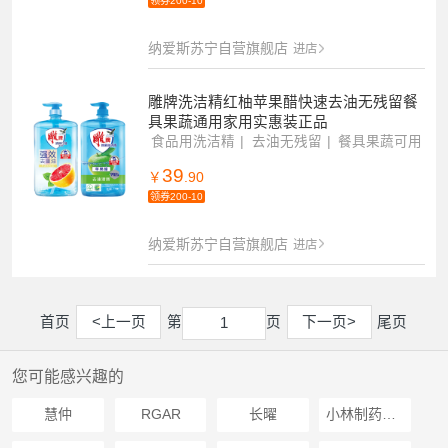
领券200-10
纳爱斯苏宁自营旗舰店
进店
雕牌洗洁精红柚苹果醋快速去油无残留餐
具果蔬通用家用实惠装正品
食品用洗洁精
去油无残留
餐具果蔬可用
39
￥
.90
领券200-10
纳爱斯苏宁自营旗舰店
进店
首页
<上一页
第
页
下一页>
尾页
1
1
您可能感兴趣的
慧仲
RGAR
长曜
小林制药KOBAYASHI