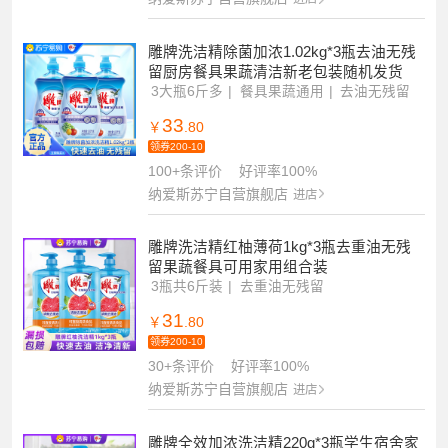
雕牌洗洁精除菌加浓1.02kg*3瓶去油无残
留厨房餐具果蔬清洁新老包装随机发货
3大瓶6斤多
餐具果蔬通用
去油无残留
33
￥
.80
领券200-10
100+条评价
好评率100%
纳爱斯苏宁自营旗舰店
进店
雕牌洗洁精红柚薄荷1kg*3瓶去重油无残
留果蔬餐具可用家用组合装
3瓶共6斤装
去重油无残留
食品级洗洁精
31
￥
.80
领券200-10
30+条评价
好评率100%
纳爱斯苏宁自营旗舰店
进店
雕牌全效加浓洗洁精220g*3瓶学生宿舍家