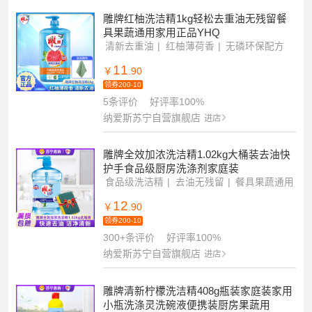
雕牌红柚洗洁精1kg轻松去重油无残留餐
具果蔬通用家用正品YHQ
清新去重油
红柚薄荷香
无磷环保配方
11
￥
.90
领券200-10
5条评价
好评率100%
纳爱斯苏宁自营旗舰店
进店
雕牌全效加浓洗洁精1.02kg大桶装去油快
护手食品级厨房洗涤剂家庭装
食品级洗洁精
去油无残留
餐具果蔬通用
12
￥
.90
领券200-10
300+条评价
好评率100%
纳爱斯苏宁自营旗舰店
进店
雕牌清新柠檬洗洁精408g瓶装家庭装家用
小瓶洗涤灵洗碗液便携装厨房果蔬用