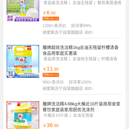
食品级洗洁精
去油无残留
餐具果蔬通用
6
￥
.50
领券200-10
1200+条评价
好评率99%
纳爱斯苏宁自营旗舰店
进店
雕牌超效洗洁精1kg去油无残留柠檬清香
食品用家庭实惠装
食品用洗洁精
去油快无残留
柠檬清香
11
￥
.90
领券200-10
900+条评价
好评率100%
纳爱斯苏宁自营旗舰店
进店
雕牌洗洁精4.68kg大桶近10斤装商用食堂
餐饮家庭装家用厨房洗涤剂
大桶近10斤装
去油无残留
食品用洗洁精
36
￥
.90