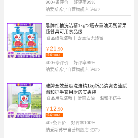
900+条评价
好评率99%
纳爱斯苏宁自营旗舰店
进店
雕牌红柚洗洁精1kg*2瓶去重油无残留果
蔬餐具可用食品级
食品级洗洁精
去重油无残留
餐具果蔬通用
21
￥
.90
领券200-10
400+条评价
好评率99%
纳爱斯苏宁自营旗舰店
进店
雕牌全效丝瓜洗洁精1kg新品清爽去油腻
温和护手家用厨房实惠装
食品用洗洁精
清爽去油
温和不伤手
12
￥
.90
领券200-10
40+条评价
好评率100%
纳爱斯苏宁自营旗舰店
进店