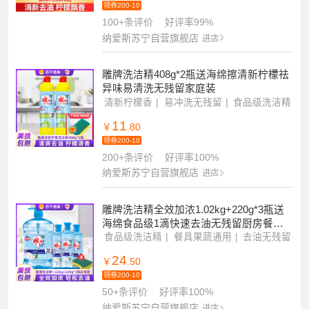
领券200-10
100+条评价
好评率99%
纳爱斯苏宁自营旗舰店
进店
雕牌洗洁精408g*2瓶送海绵擦清新柠檬祛
异味易清洗无残留家庭装
清新柠檬香
易冲洗无残留
食品级洗洁精
11
￥
.80
领券200-10
200+条评价
好评率100%
纳爱斯苏宁自营旗舰店
进店
雕牌洗洁精全效加浓1.02kg+220g*3瓶送
海绵食品级1滴快速去油无残留厨房餐具
果蔬清洁
食品级洗洁精
餐具果蔬通用
去油无残留
24
￥
.50
领券200-10
50+条评价
好评率100%
纳爱斯苏宁自营旗舰店
进店