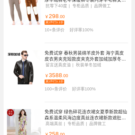
厚羊绒裤老年保暖裤冬装内穿羊毛裤女全
羊毛纯毛春秋装保暖高腰中老年毛裤抗零
抗零下40度
专柜品质
品牌做工
下40度
298
￥
.00
满3件打9.8折
10+条评价
好评率100%
免费试穿 春秋男装绵羊皮外套 海宁真皮
皮衣男夹克短款皮夹克外套加绒加厚冬装
山羊皮中年翻领宽松大码立领棒球领商务
留言送真皮油
秋装单冬加绒
春秋冬都能穿
休闲皮夹克
3588
￥
.00
满3件打9.8折
100+条评价
好评率100%
免费试穿 绿色碎花连衣裙女夏季新款超仙
森系温柔风海边度真丝连衣裙新款遮肚子
显瘦高级感小个子减龄妈妈裙子女
高端真丝
专柜品质
品牌做工
258
￥
.00