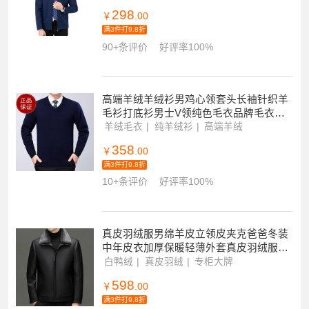
码男装
298
￥
.00
满3件打9.8折
90+条评价
好评率100%
高端羊绒羊绒衫男鸡心领套头长袖针织羊
毛衫打底衫男士V领纯色毛衣品牌毛衣男
商务休闲大码毛线衣正品
羊绒毛衣
纯羊绒衫
高端羊绒
358
￥
.00
满3件打9.8折
10+条评价
好评率100%
真皮羽绒服男绵羊皮立领皮夹克爸爸冬装
中年皮衣加厚保暖轻薄外套真皮羽绒服男
立领短款绵羊皮夹克海宁休闲外套加绒加
白鸭绒
真皮羽绒
专柜大牌
厚机车皮衣冬
598
￥
.00
满3件打9.8折