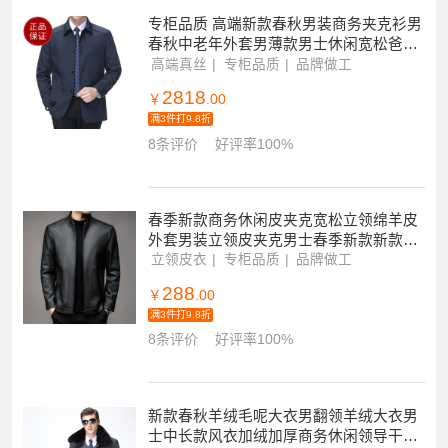
专柜品质 高端新款春秋男装商务夹克衫男
春秋中老年外套男薄款男士休闲宽松爸爸
装潮流凉爽吸汗不贴身透气夹克男刺绣log
高端真丝
专柜品质
品牌做工
o绣花
2818
￥
.00
满3件打9.8折
8条评价
好评率100%
春季新款商务休闲皮夹克宽松立领绵羊皮
外套男装立领皮夹克男士春季新款新款帅
气宽松休闲机车服皮夹克男
立领皮衣
专柜品质
品牌做工
288
￥
.00
满3件打9.8折
8条评价
好评率100%
新款春秋羊绒毛呢大衣男翻领羊绒大衣男
士中长款风衣加绒加厚商务休闲领导干部