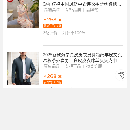
短袖旗袍中国风新中式连衣裙蕾丝旗袍女
春夏新款小个子改良年轻款高端气质
高端真丝
专柜品质
品牌做工
258
￥
.00
满3件打9.8折
2条评价
好评率100%
2025新款海宁真皮皮衣男翻领绵羊皮夹克
春秋季外套男士真皮皮衣绵羊皮夹克中年
大码商务休闲翻领短款皮外男士外套皮夹
真皮品质
专柜正品
物美价廉
克
268
￥
.00
满3件打9.8折
30+条评价
好评率97%