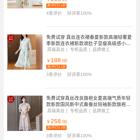
满3件打9.8折
4条评价
好评率100%
免费试穿 真丝连衣裙春夏新款高端轻奢夏
季新款连衣裙新款遮肚子显瘦高级感小个
子减龄妈妈裙子女
高端真丝
专柜品质
品牌做工
188
￥
.00
满3件打9.8折
3条评价
好评率100%
免费试穿真丝改良旗袍女夏高端气质年轻
款新款国风新中式桑蚕丝短袖新款旗袍国
风连衣裙高级旗袍高端年轻少女改良版
高端真丝
专柜品质
品牌做工
258
￥
.00
满3件打9.8折
3条评价
好评率100%