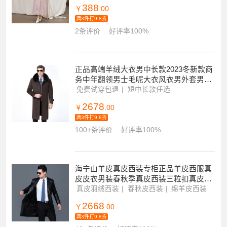
388
￥
.00
满3件打9.8折
2条评价
好评率100%
正品高端羊绒大衣男中长款2023冬新款商
务中年翻领男士毛呢大衣风衣男外套男冬
季加绒加厚中老年羊毛呢子大衣男领导干
免费试穿包退
短中长款任选
当天闪电发货
部装毛领
2678
￥
.00
满3件打9.8折
100+条评价
好评率100%
海宁山羊皮真皮西装专柜正品羊皮西服真
皮皮衣男装春秋季真皮西装三粒扣真皮皮
衣男式绵羊皮西服外套韩版修身男装皮衣
真皮羽绒西装
春秋皮西装
绵羊皮西装
2668
￥
.00
满3件打9.8折