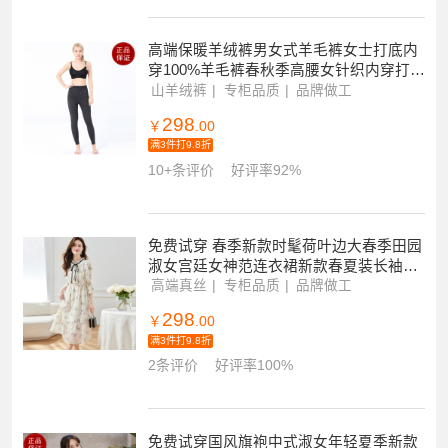
高端保暖羊绒裤男女式羊毛裤女士打底内
穿100%羊毛裤春秋季高腰女针织内穿打底
毛裤羊毛护膝打底男款棉毛线秋裤绒裤衬
山羊绒裤
专柜品质
品牌做工
裤冬季
298
￥
.00
满3件打9.8折
10+条评价
好评率92%
免费试穿 春季新款时髦荷叶边大春季田园
淑女宫廷女神范连衣裙新款春夏装长袖超
仙气雪纺小碎花连衣裙女气质收腰a字裙
高端真丝
专柜品质
品牌做工
子
298
￥
.00
满3件打9.8折
2条评价
好评率100%
免费试穿国风旗袍中式淑女年轻夏季新款