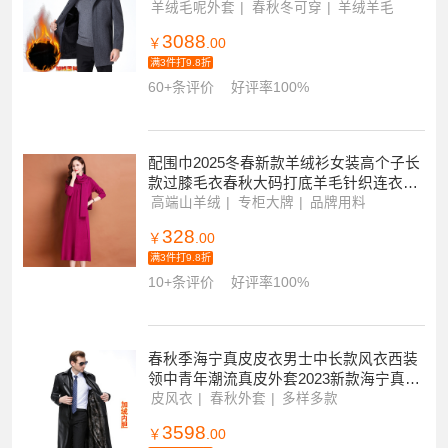
服保暖男装中年外套男装中老年爸爸装呢
羊绒毛呢外套
春秋冬可穿
羊绒羊毛
子大衣
3088
￥
.00
满3件打9.8折
60+条评价
好评率100%
配围巾2025冬春新款羊绒衫女装高个子长
款过膝毛衣春秋大码打底羊毛针织连衣裙
高端羊毛衫女内搭针织羊绒连衣裙V领套
高端山羊绒
专柜大牌
品牌用料
头毛衣女
328
￥
.00
满3件打9.8折
10+条评价
好评率100%
春秋季海宁真皮皮衣男士中长款风衣西装
领中青年潮流真皮外套2023新款海宁真皮
中长款真皮皮衣男士真皮风衣翻领男士春
皮风衣
春秋外套
多样多款
装
3598
￥
.00