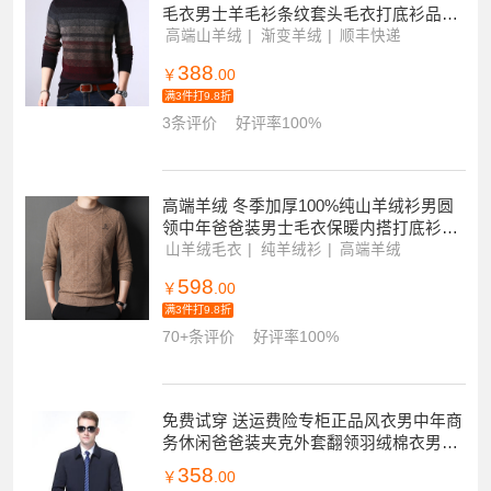
毛衣男士羊毛衫条纹套头毛衣打底衫品牌
官方旗舰店特卖
高端山羊绒
渐变羊绒
顺丰快递
388
￥
.00
满3件打9.8折
3条评价
好评率100%
高端羊绒 冬季加厚100%纯山羊绒衫男圆
领中年爸爸装男士毛衣保暖内搭打底衫纯
羊毛针织衫国货品牌毛衣男商务休闲大码
山羊绒毛衣
纯羊绒衫
高端羊绒
毛线衣
598
￥
.00
满3件打9.8折
70+条评价
好评率100%
免费试穿 送运费险专柜正品风衣男中年商
务休闲爸爸装夹克外套翻领羽绒棉衣男高
端外套正品官方旗舰店
358
￥
.00