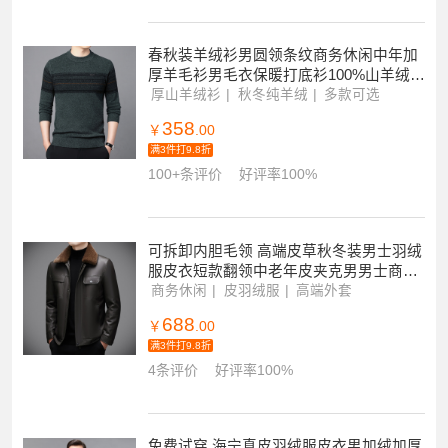
春秋装羊绒衫男圆领条纹商务休闲中年加
厚羊毛衫男毛衣保暖打底衫100%山羊绒针
织衫男国货男士毛衣中老年针织打底衫
厚山羊绒衫
秋冬纯羊绒
多款可选
358
￥
.00
满3件打9.8折
100+条评价
好评率100%
可拆卸内胆毛领 高端皮草秋冬装男士羽绒
服皮衣短款翻领中老年皮夹克男男士商务
大码真皮外套爸爸装
商务休闲
皮羽绒服
高端外套
688
￥
.00
满3件打9.8折
4条评价
好评率100%
免费试穿 海宁真皮羽绒服皮衣男加绒加厚