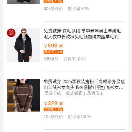
满3件打9.8折
30+条评价
好评率97%
免费试穿 送毛领]冬季中老年男士羊绒毛
呢大衣中长款獭兔毛领加绒内胆羊毛呢子
大衣尼克服老年送父亲爸爸装外套
598
￥
.00
满3件打9.8折
3条评价
好评率100%
免费试穿 2025春秋装宽松半高领修身显瘦
山羊绒衫女套头毛衣慵懒针织打底衫女专
柜正品品牌羊绒衫女漂亮
高端羊绒
款式新颖
品牌做工
328
￥
.00
满3件打9.8折
10+条评价
好评率100%