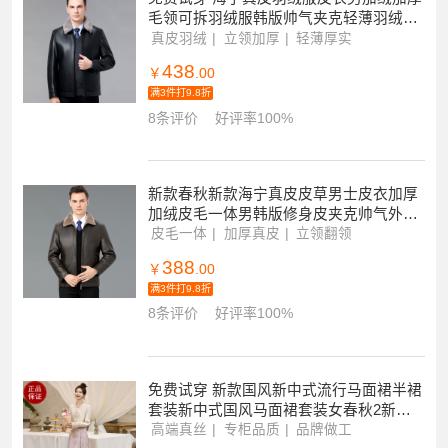
毛领可拆羽绒服韩版帅气夹克轻薄羽绒春
秋新款外套皮羽绒高端外套正品官方旗舰
真皮羽绒
立领加厚
轻薄厚实
店
438
￥
.00
满3件打9.8折
8条评价
好评率100%
新款春秋新款海宁真皮皮草男士皮衣加厚
加绒皮毛一体男韩版修身皮夹克帅气外套
潮生态皮毛一体男海宁真皮皮衣羊羔毛羊
皮毛一体
加厚真皮
立领翻领
皮外套
388
￥
.00
满3件打9.8折
8条评价
好评率100%
免费试穿 新款国风新中式流行马面裙半裙
套装新中式国风马面裙套装女春秋2新款
日常通勤改良明制汉服两件套
高端真丝
专柜品质
品牌做工