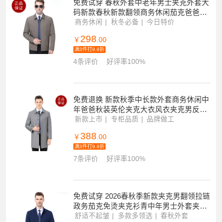
免费试穿 春秋外套中老年男士夹克外套大
码新款春秋新款翻领商务休闲茄克爸爸装
反季特价春秋品牌男士外套
商务休闲
秋冬必备
今日特价
298
￥
.00
满3件打9.8折
4条评价
好评率100%
免费退换 新款秋季中长款外套商务休闲中
年爸爸秋装英伦夹克大衣风衣夹克男反季
促销特价
新款上市
专柜品质
品牌做工
388
￥
.00
满3件打9.8折
7条评价
好评率100%
免费试穿 2026春秋季新款夹克男翻领拉链
政务茄克免烫夹克衫青中年男士外套夹克
男商务休闲翻领中老年领导干部茄克衫大
舒适不起皱
多款多领选
春秋外套