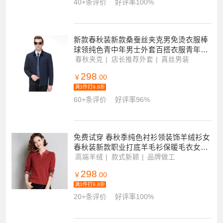
40+条评价
好评率100%
新款春秋装新款桑蚕丝夹克男免烫衣服棒
球领纯色青中年男士外套百搭衣服青年时
尚立领夹克外套男装男40中年人50岁商务
春秋夹克
店长推荐外套
真丝男装
外套
298
￥
.00
满3件打9.8折
60+条评价
好评率96%
免费试穿 春秋季纯色衬衫领装饰羊绒衫女
春秋装新款职业打底羊毛衫保暖毛衣女装
少女专柜正品女士毛衣高端羊绒衫年轻漂
高端羊绒
款式新颖
品牌做工
亮打底衫女
298
￥
.00
满3件打9.8折
20+条评价
好评率100%