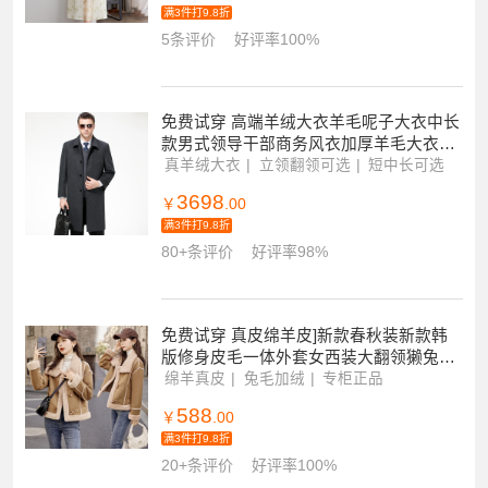
满3件打9.8折
5条评价
好评率100%
免费试穿 高端羊绒大衣羊毛呢子大衣中长
款男式领导干部商务风衣加厚羊毛大衣男
士外套立领长款加肥加大码男装可拆卸内
真羊绒大衣
立领翻领可选
短中长可选
胆狐狸毛领
3698
￥
.00
满3件打9.8折
80+条评价
好评率98%
免费试穿 真皮绵羊皮]新款春秋装新款韩
版修身皮毛一体外套女西装大翻领獭兔毛
时尚女装真皮皮衣女短款小香风外套女潮
绵羊真皮
兔毛加绒
专柜正品
品牌
588
￥
.00
满3件打9.8折
20+条评价
好评率100%