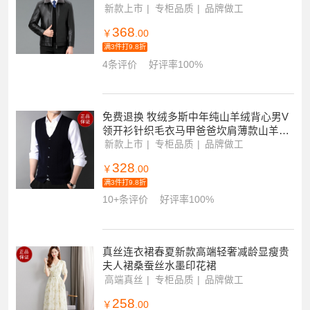
特价
新款上市
专柜品质
品牌做工
368
￥
.00
满3件打9.8折
4条评价
好评率100%
免费退换 牧绒多斯中年纯山羊绒背心男V
领开衫针织毛衣马甲爸爸坎肩薄款山羊绒
不褪色保暖舒适全羊毛新品特价大牌同款
新款上市
专柜品质
品牌做工
328
￥
.00
满3件打9.8折
10+条评价
好评率100%
真丝连衣裙春夏新款高端轻奢减龄显瘦贵
夫人裙桑蚕丝水墨印花裙
高端真丝
专柜品质
品牌做工
258
￥
.00