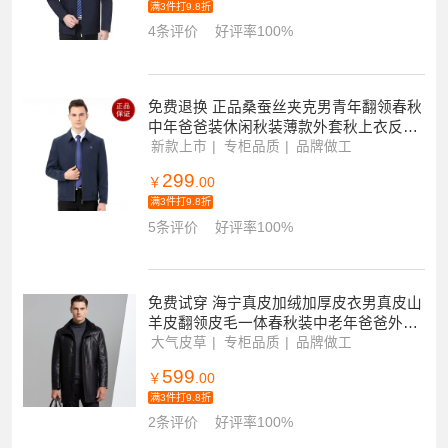
满3件打9.8折
4条评价
好评率100%
免费退换 正品桑蚕丝夹克男青年翻领春秋
中年爸爸装休闲秋装薄款外套秋上衣反季
促销特价
新款上市
专柜品质
品牌做工
299
￥
.00
满3件打9.8折
5条评价
好评率100%
免费试穿 海宁真皮加绒加厚皮衣男真皮山
羊皮翻领皮毛一体春秋装中老年爸爸外套
皮夹克新款冬装新款轻奢皮草真皮大码外
大气皮草
专柜品质
品牌做工
套男装
599
￥
.00
满3件打9.8折
2条评价
好评率100%