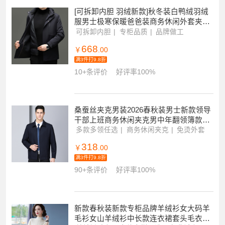
[可拆卸内胆 羽绒新款]秋冬装白鸭绒羽绒
服男士极寒保暖爸爸装商务休闲外套夹克
男翻领大码新款活里活面羽绒内胆外套男
可拆卸内胆
专柜品质
品牌做工
668
￥
.00
满3件打9.8折
10+条评价
好评率100%
桑蚕丝夹克男装2026春秋装男士新款领导
干部上班商务休闲夹克男中年翻领簿款真
丝面料商务茄克短款外套男士上衣外套男
多款多领任选
商务休闲夹克
免烫外套
318
￥
.00
满3件打9.8折
90+条评价
好评率100%
新款春秋装新款专柜品牌羊绒衫女大码羊
毛衫女山羊绒衫中长款连衣裙套头毛衣女