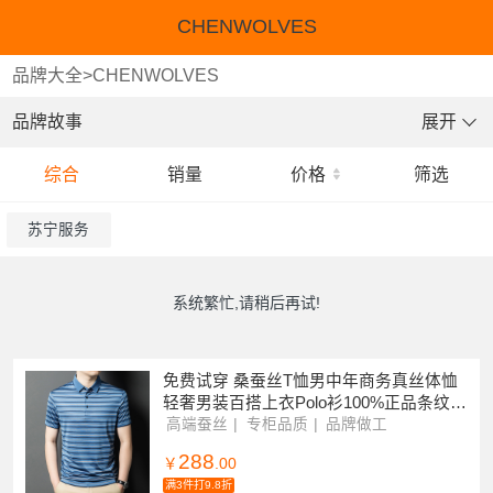
CHENWOLVES
品牌大全
>
CHENWOLVES
品牌故事
展开
综合
销量
价格
筛选
苏宁服务
系统繁忙,请稍后再试!
免费试穿 桑蚕丝T恤男中年商务真丝体恤
轻奢男装百搭上衣Polo衫100%正品条纹新
款T恤真丝男装专柜正品品牌特卖
高端蚕丝
专柜品质
品牌做工
288
￥
.00
满3件打9.8折