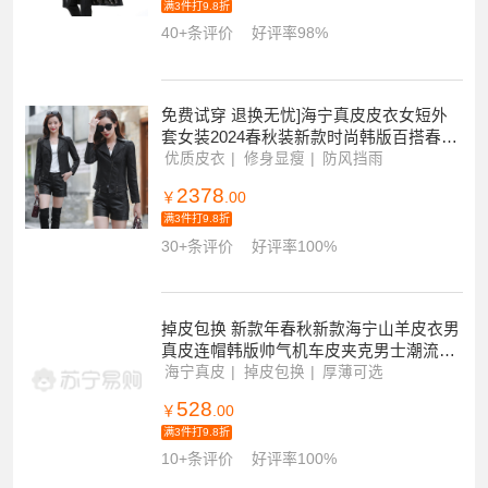
满3件打9.8折
40+条评价
好评率98%
免费试穿 退换无忧]海宁真皮皮衣女短外
套女装2024春秋装新款时尚韩版百搭春秋
季皮衣春秋装夹克机车衣服
优质皮衣
修身显瘦
防风挡雨
2378
￥
.00
满3件打9.8折
30+条评价
好评率100%
掉皮包换 新款年春秋新款海宁山羊皮衣男
真皮连帽韩版帅气机车皮夹克男士潮流春
秋外套反季特价春秋外套免洗皮衣
海宁真皮
掉皮包换
厚薄可选
528
￥
.00
满3件打9.8折
10+条评价
好评率100%