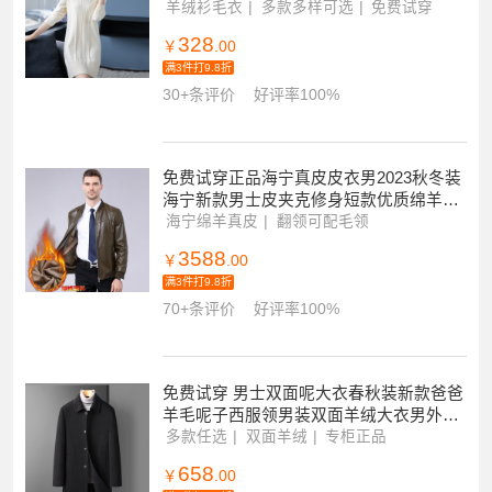
系带修身显瘦针织衫打底衫女大码女装
羊绒衫毛衣
多款多样可选
免费试穿
328
￥
.00
满3件打9.8折
30+条评价
好评率100%
免费试穿正品海宁真皮皮衣男2023秋冬装
海宁新款男士皮夹克修身短款优质绵羊皮
机车服爸爸装立领外套男士商务休闲皮衣
海宁绵羊真皮
翻领可配毛领
翻领立领薄厚
3588
￥
.00
满3件打9.8折
70+条评价
好评率100%
免费试穿 男士双面呢大衣春秋装新款爸爸
羊毛呢子西服领男装双面羊绒大衣男外套
中长款呢子高端韩版黑色新款春秋季商务
多款任选
双面羊绒
专柜正品
青年
658
￥
.00