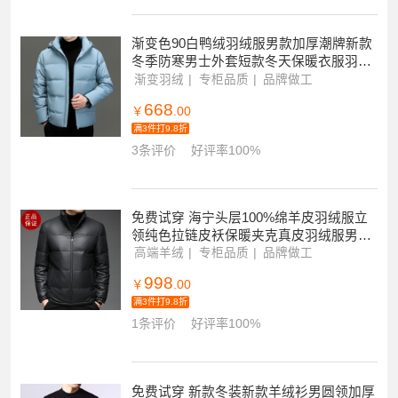
渐变色90白鸭绒羽绒服男款加厚潮牌新款
冬季防寒男士外套短款冬天保暖衣服羽绒
服男短款冬季高端宽松渐变潮上衣冬装保
渐变羽绒
专柜品质
品牌做工
暖加厚外套
668
￥
.00
满3件打9.8折
3条评价
好评率100%
免费试穿 海宁头层100%绵羊皮羽绒服立
领纯色拉链皮袄保暖夹克真皮羽绒服男装
外套新款年春秋季新款舒适外套潮真皮皮
高端羊绒
专柜品质
品牌做工
衣
998
￥
.00
满3件打9.8折
1条评价
好评率100%
免费试穿 新款冬装新款羊绒衫男圆领加厚