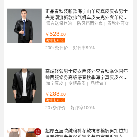
正品春秋装新款海宁山羊皮真皮皮衣男士
夹克潮流新款帅气机车皮夹克外套羊皮皮
衣男真皮外套潮短款翻领软皮夹克男装大
留言送保养油
防风挡雨外套
春秋冬可穿
码外套正品
528
￥
.00
满3件打9.8折
200+条评价
好评率99%
高端轻奢男士皮衣西装外套春秋季休闲痞
帅西服修身高级感春秋季海宁真皮皮衣男
绵羊皮西服夹克修身休闲单皮西装外套薄
海宁真皮
专柜品质
品牌做工
款潮
288
￥
.00
满3件打9.8折
20+条评价
好评率100%
超厚五层驼绒棉裤冬款抗寒棉裤男加绒加