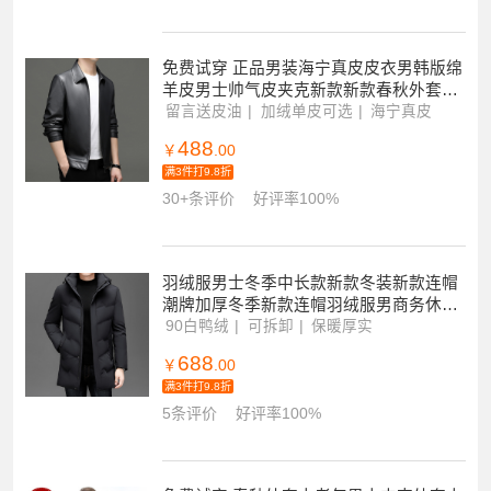
免费试穿 正品男装海宁真皮皮衣男韩版绵
羊皮男士帅气皮夹克新款新款春秋外套潮
官方旗舰店特卖特卖
留言送皮油
加绒单皮可选
海宁真皮
488
￥
.00
满3件打9.8折
30+条评价
好评率100%
羽绒服男士冬季中长款新款冬装新款连帽
潮牌加厚冬季新款连帽羽绒服男商务休闲
纯色防寒保暖外套男高端白鸭绒外套可拆
90白鸭绒
可拆卸
保暖厚实
卸帽子
688
￥
.00
满3件打9.8折
5条评价
好评率100%