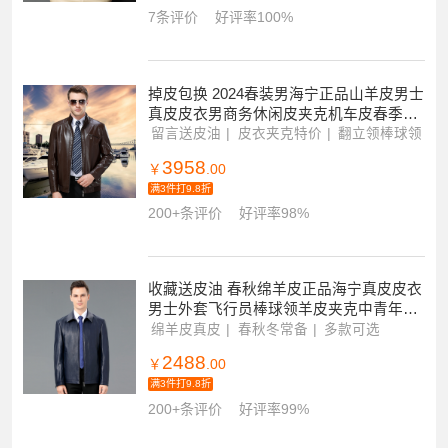
7条评价
好评率100%
掉皮包换 2024春装男海宁正品山羊皮男士
真皮皮衣男商务休闲皮夹克机车皮春季男
装大码男士棒球领中年爸爸装挡风挡雨春
留言送皮油
皮衣夹克特价
翻立领棒球领
秋外套
3958
￥
.00
满3件打9.8折
200+条评价
好评率98%
收藏送皮油 春秋绵羊皮正品海宁真皮皮衣
男士外套飞行员棒球领羊皮夹克中青年韩
版修身棒球服单皮大码中年爸爸装防雨防
绵羊皮真皮
春秋冬常备
多款可选
风外套
2488
￥
.00
满3件打9.8折
200+条评价
好评率99%