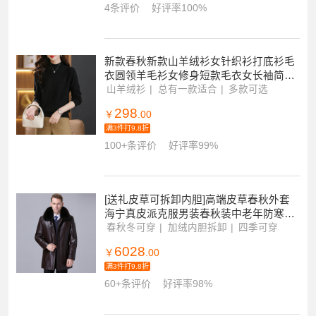
4条评价
好评率100%
新款春秋新款山羊绒衫女针织衫打底衫毛
衣圆领羊毛衫女修身短款毛衣女长袖简约
绣花修身半高领毛针织衫女多款
山羊绒衫
总有一款适合
多款可选
298
￥
.00
满3件打9.8折
100+条评价
好评率99%
[送礼皮草可拆卸内胆]高端皮草春秋外套
海宁真皮派克服男装春秋装中老年防寒男
中长款狐狸大毛领貂绒内胆中年爸爸装尼
春秋冬可穿
加绒内胆拆卸
四季可穿
克服大衣男
6028
￥
.00
满3件打9.8折
60+条评价
好评率98%