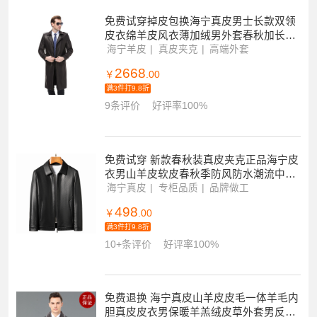
免费试穿掉皮包换海宁真皮男士长款双领
皮衣绵羊皮风衣薄加绒男外套春秋加长皮
大衣品牌外套男商务休闲大码外套正品
海宁羊皮
真皮夹克
高端外套
2668
￥
.00
满3件打9.8折
9条评价
好评率100%
免费试穿 新款春秋装真皮夹克正品海宁皮
衣男山羊皮软皮春秋季防风防水潮流中年
男士商务休闲皮夹克外套海宁真皮绵羊皮
海宁真皮
专柜品质
品牌做工
498
￥
.00
满3件打9.8折
10+条评价
好评率100%
免费退换 海宁真皮山羊皮皮毛一体羊毛内
胆真皮皮衣男保暖羊羔绒皮草外套男反季