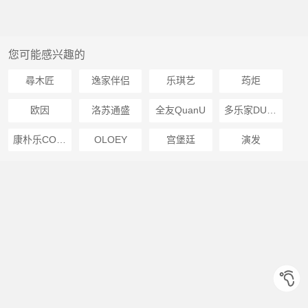
您可能感兴趣的
尋木匠
逸家伴侣
乐琪艺
荺炬
欧因
洛苏通盛
全友QuanU
多乐家DUO LE JIA
康朴乐COMF-PRO
OLOEY
宫堡廷
演发