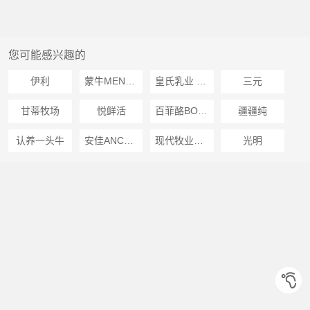
您可能感兴趣的
伊利
蒙牛MENGNIU
皇氏乳业 自然品质自然牛H
三元
甘蒂牧场
悦鲜活
百菲酪BONUS
疆疆纯
认养一头牛
安佳ANCHOR
现代牧业MODERN FARMING
光明