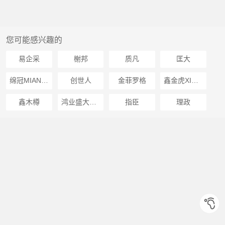
您可能感兴趣的
易企采
榭邦
质凡
匡大
绵冠MIANGUAN
创世人
金菲罗格
鑫金虎XIN JIN HU
鑫木樽
鸿业盛大HONG YE SHENG DA
指臣
理政