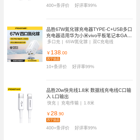
400+条评价
好评率99%
品胜67W氮化镓充电器TYPE-C+USB多口
充电器适用华为小米vivo平板笔记本GAN
电脑双C口数据线套装
多口充
65W氮化镓
双C充电线
138
￥
.00
苏宁益品
10+条评价
好评率99%
品胜20w快充线1.8米 数据线充电线C口输
入 L口输出
快充
充电传输
1.8米
28
￥
.90
苏宁益品
400+条评价
好评率99%