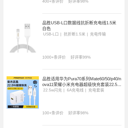
400+条评价
好评率98%
品胜USB-L口数据线抗折断充电线1.5米
白色
USB-L口
抗折断1.5米
充电传输
1000+条评价
好评率99%
品胜适用华为Pura70系列Mate60/50/p40/n
ova11荣耀小米充电器超级快充套装22.5w
快速闪充1.2米
22.5w闪充
6A充电线
充电套装
100+条评价
好评率98%