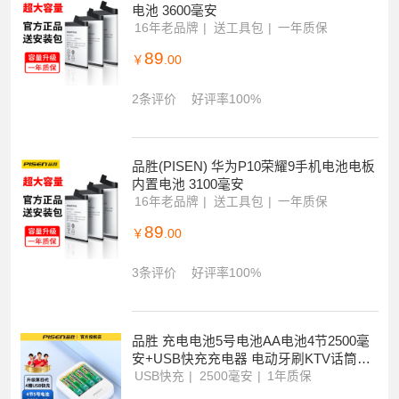
电池 3600毫安
16年老品牌
送工具包
一年质保
89
￥
.00
2条评价
好评率100%
品胜(PISEN) 华为P10荣耀9手机电池电板
内置电池 3100毫安
16年老品牌
送工具包
一年质保
89
￥
.00
3条评价
好评率100%
品胜 充电电池5号电池AA电池4节2500毫
安+USB快充充电器 电动牙刷KTV话筒遥
控器鼠标玩具闪光灯相机挂钟等
USB快充
2500毫安
1年质保