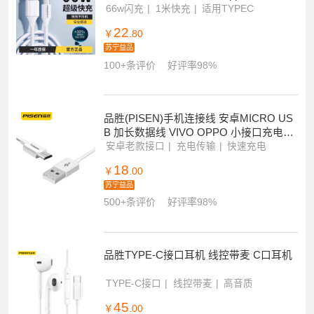
星闪充
66w闪充
1米快充
适用TYPEC
22
￥
.80
苏宁益品
100+条评价
好评率98%
品胜(PISEN)手机连接线 安卓MICRO US
B 加长数据线 VIVO OPPO 小接口充电线
1.5米
安卓老款接口
充电传输
快速充电
18
￥
.00
苏宁益品
500+条评价
好评率98%
品胜TYPE-C接口耳机 线控带麦 C口耳机
TYPE-C接口
线控带麦
高音质
45
￥
.00