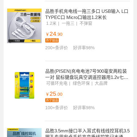
品胜手机充电线一拖三多口 USB输入 L口
TYPEC口 Micro口输出1.2米长
1.2米
一拖三
不弹窗
24
￥
.90
苏宁益品
200+条评价
好评率98%
品胜(PISEN)充电电池7号900毫安两粒装
一对 鼠标键盘玩具空调遥控器用1.2v七号
可充电
可循环充电
绿色环保
大品牌
25
￥
.00
苏宁益品
100+条评价
好评率98%
品胜3.5mm接口半入耳式有线线控耳机3.5