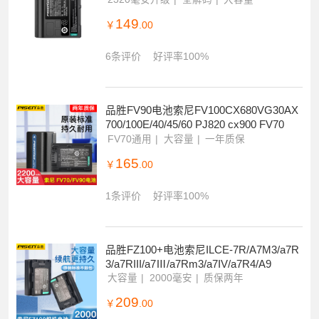
149
￥
.00
6条评价
好评率100%
品胜FV90电池索尼FV100CX680VG30AX
700/100E/40/45/60 PJ820 cx900 FV70
FV70通用
大容量
一年质保
165
￥
.00
1条评价
好评率100%
品胜FZ100+电池索尼ILCE-7R/A7M3/a7R
3/a7RIII/a7Ⅲ/a7Rm3/a7IV/a7R4/A9
大容量
2000毫安
质保两年
209
￥
.00