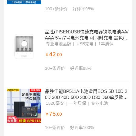
100+条评价
好评率98%
品胜(PISEN)USB快速充电器镍氢电池AA/
AAA 5号/7号电池充电 可同时充电 黑色/白
色随机发
专业电池品牌
USB充电
1年质保
42
￥
.00
30+条评价
好评率98%
品胜佳能BP511A电池适用EOS 5D 10D 2
0D 30D 40D 50D 300D D30 D60单反数码
相机
1520毫安
一年质保
专业电池
75
￥
.00
10+条评价
好评率100%