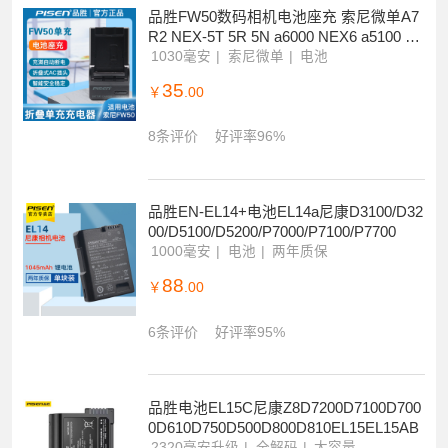
品胜FW50数码相机电池座充 索尼微单A7
R2 NEX-5T 5R 5N a6000 NEX6 a5100 充
电器
1030毫安
索尼微单
电池
35
￥
.00
8条评价
好评率96%
品胜EN-EL14+电池EL14a尼康D3100/D32
00/D5100/D5200/P7000/P7100/P7700
1000毫安
电池
两年质保
88
￥
.00
6条评价
好评率95%
品胜电池EL15C尼康Z8D7200D7100D700
0D610D750D500D800D810EL15EL15AB
2320毫安升级
全解码
大容量