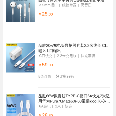
圆孔专用安卓手机高音质线控笔记本通用
k歌带麦降噪
3.5mm接口
线控带麦
高音质
25
￥
.00
品胜20w充电头数据线套装2.2米线长 C口
输入 L口输出
C口快充
2.2米充电线
快充套装
59
￥
.00
5条评价
好评率99%
品胜66W数据线TYPE-C接口6A快充2米适
用华为Pura70Mate60P60荣耀iqoo小米viv
o超级闪充线
6A充电
2米
快充
28
￥
.80