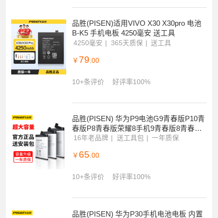
品胜(PISEN)适用VIVO X30 X30pro 电池
B-K5 手机电板 4250毫安 送工具
4250毫安
365天质保
送工具
79
￥
.00
10+条评价
好评率100%
品胜(PISEN) 华为P9电池G9青春版P10青
春版P8青春版荣耀8手机9青春版8青春版9
i畅想8e电板2870毫安
16年老品牌
送工具包
一年质保
65
￥
.00
10+条评价
好评率100%
品胜(PISEN) 华为P30手机电池电板 内置