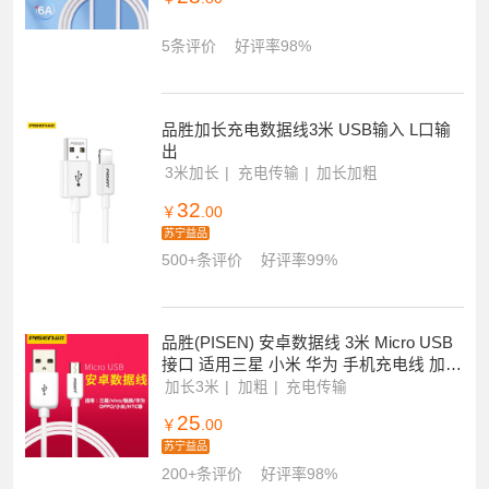
5条评价
好评率98%
品胜加长充电数据线3米 USB输入 L口输
出
3米加长
充电传输
加长加粗
32
￥
.00
苏宁益品
500+条评价
好评率99%
品胜(PISEN) 安卓数据线 3米 Micro USB
接口 适用三星 小米 华为 手机充电线 加长
接口加粗线
加长3米
加粗
充电传输
25
￥
.00
苏宁益品
200+条评价
好评率98%