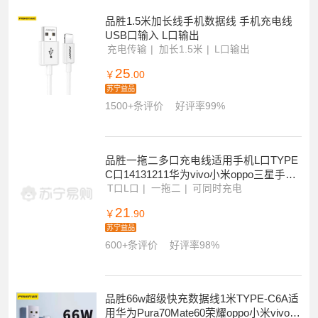
品胜1.5米加长线手机数据线 手机充电线
USB口输入 L口输出
充电传输
加长1.5米
L口输出
25
￥
.00
苏宁益品
1500+条评价
好评率99%
品胜一拖二多口充电线适用手机L口TYPE
C口14131211华为vivo小米oppo三星手机
充电线1米
T口L口
一拖二
可同时充电
21
￥
.90
苏宁益品
600+条评价
好评率98%
品胜66w超级快充数据线1米TYPE-C6A适
用华为Pura70Mate60荣耀oppo小米vivo三