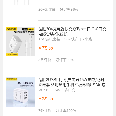
20+条评价
好评率98%
品胜30w充电器快充双Typec口 C-C口充
电线套装2米线长
C-C充电套装
30w快充
2米线
75
￥
.00
3条评价
好评率99%
品胜3USB口手机充电器15W充电头多口
充电器 适用通用手机平板电脑USB风扇加
湿器LED灯蓝牙音箱等插头
3USB
15W
多口充
39
￥
.00
7条评价
好评率100%