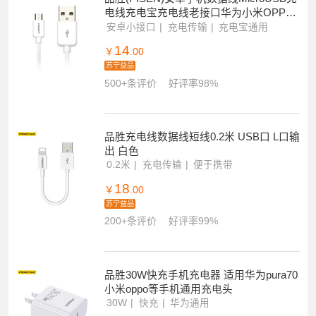
电线充电宝充电线老接口华为小米OPPO
通用手机平板接口0.8米
安卓小接口
充电传输
充电宝通用
14
￥
.00
苏宁益品
500+条评价
好评率98%
品胜充电线数据线短线0.2米 USB口 L口输
出 白色
0.2米
充电传输
便于携带
18
￥
.00
苏宁益品
200+条评价
好评率99%
品胜30W快充手机充电器 适用华为pura70
小米oppo等手机通用充电头
30W
快充
华为通用