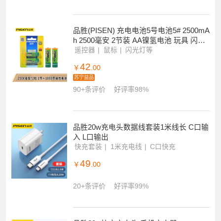
品胜(PISEN) 充电电池5号电池5# 2500mA
h 2500毫安 2节装 AA镍氢电池 玩具 闪光
灯 鼠标等
遥控器
鼠标
闪光灯等
42
￥
.00
苏宁益品
90+条评价
好评率98%
品胜20w充电头数据线套装1米线长 C口输
入 L口输出
快充套装
1米充电线
C口快充
49
￥
.00
20+条评价
好评率99%