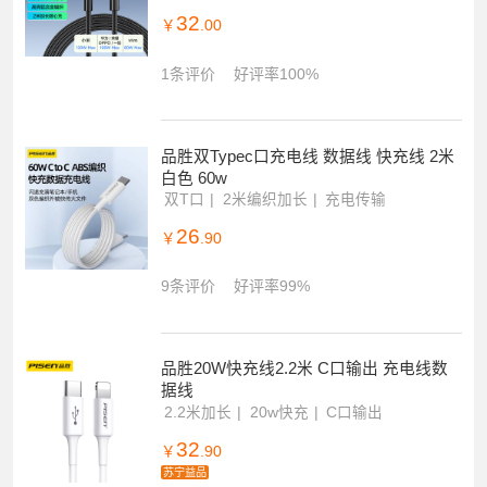
32
￥
.00
1条评价
好评率100%
品胜双Typec口充电线 数据线 快充线 2米
白色 60w
双T口
2米编织加长
充电传输
26
￥
.90
9条评价
好评率99%
品胜20W快充线2.2米 C口输出 充电线数
据线
2.2米加长
20w快充
C口输出
32
￥
.90
苏宁益品