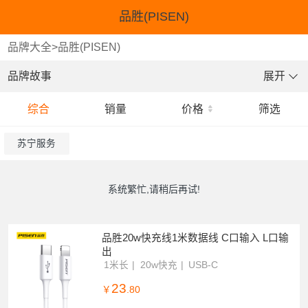
品胜(PISEN)
品牌大全
>
品胜(PISEN)
品牌故事
展开
综合
销量
价格
筛选
苏宁服务
系统繁忙,请稍后再试!
品胜20w快充线1米数据线 C口输入 L口输
出
1米长
20w快充
USB-C
23
￥
.80