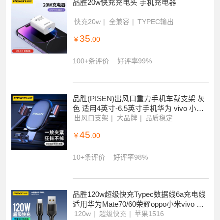
品胜20w快充充电头 手机充电器
快充20w
全兼容
TYPEC输出
35
￥
.00
100+条评价
好评率99%
品胜(PISEN)出风口重力手机车载支架 灰
色 适用4英寸-6.5英寸手机华为 vivo 小米
OPPO 三星等
出风口支架
大品牌
品质稳定
45
￥
.00
10+条评价
好评率98%
品胜120w超级快充Typec数据线6a充电线
适用华为Mate70/60荣耀oppo小米vivo 手
机等
120w
超级快充
苹果1516