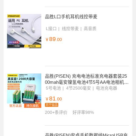
品胜L口手机耳机线控带麦
L接口
线控带麦
高音质
89
￥
.00
品胜(PISEN) 充电电池标准充电器套装25
00mah毫安镍氢电池4节5号AA电池相机鼠
标遥控器闪光灯玩具收音机等适用
5号电池
4节2500毫安
电池充电器
81
￥
.00
苏宁益品
200+条评价
好评率98%
品胜(PISEN)安卓手机数据线MicroUSB充