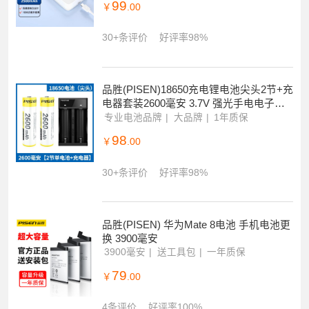
99
￥
.00
30+条评价
好评率98%
品胜(PISEN)18650充电锂电池尖头2节+充
电器套装2600毫安 3.7V 强光手电电子锁
闪光灯等
专业电池品牌
大品牌
1年质保
98
￥
.00
30+条评价
好评率98%
品胜(PISEN) 华为Mate 8电池 手机电池更
换 3900毫安
3900毫安
送工具包
一年质保
79
￥
.00
4条评价
好评率100%