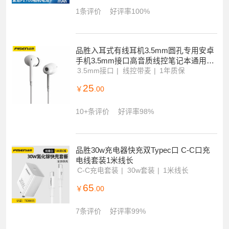
1条评价
好评率100%
品胜入耳式有线耳机3.5mm圆孔专用安卓
手机3.5mm接口高音质线控笔记本通用k
歌带麦降噪
3.5mm接口
线控带麦
1年质保
25
￥
.00
10+条评价
好评率98%
品胜30w充电器快充双Typec口 C-C口充
电线套装1米线长
C-C充电套装
30w套装
1米线长
65
￥
.00
7条评价
好评率99%