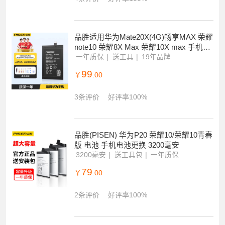
品胜适用华为Mate20X(4G)畅享MAX 荣耀
note10 荣耀8X Max 荣耀10X max 手机电
池
一年质保
送工具
19年品牌
99
￥
.00
3条评价
好评率100%
品胜(PISEN) 华为P20 荣耀10/荣耀10青春
版 电池 手机电池更换 3200毫安
3200毫安
送工具包
一年质保
79
￥
.00
2条评价
好评率100%