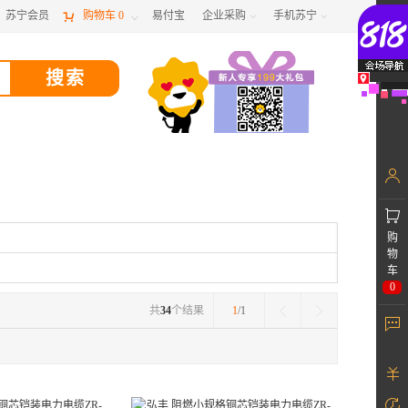
苏宁会员

购物车
0
易付宝
企业采购
手机苏宁



购
物
车
0
共
34
个结果
1
/1