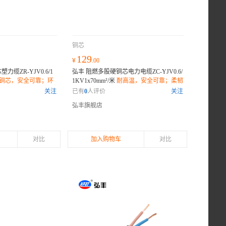
铜芯
129
¥
.00
缆ZR-YJV0.6/1
弘丰 阻燃多股硬铜芯电力电缆ZC-YJV0.6/
铜芯，安全可靠；环
1KV1x70mm²/米
耐高温，安全可靠；柔韧
灵活弯曲，安装便
性佳，安装方便；环保材质，健康选择；
关注
已有
0
人评价
关注
弘丰旗舰店
对比
加入购物车
对比