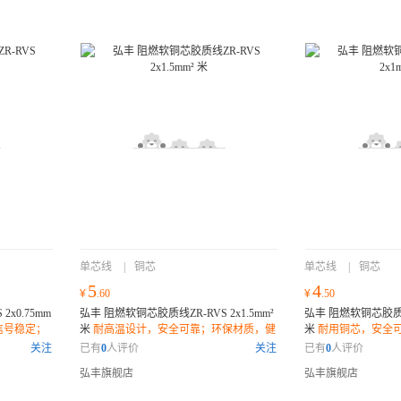
单芯线
|
铜芯
单芯线
|
铜芯
5
4
¥
.60
¥
.50
x0.75mm
弘丰 阻燃软铜芯胶质线ZR-RVS 2x1.5mm²
弘丰 阻燃软铜芯胶质线Z
信号稳定；
米
耐高温设计，安全可靠；环保材质，健
米
耐用铜芯，安全
康无忧；柔软耐用，安装便捷；
选择；环保材质，健
关注
已有
0
人评价
关注
已有
0
人评价
弘丰旗舰店
弘丰旗舰店