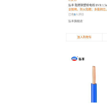
¥
.10
弘丰 阻燃铜塑软电线 BVR 1.5
全耐用，防火阻燃；多股铜芯
定；柔韧易弯，安装便捷；
已有
0
人评价
弘丰旗舰店
加入购物车