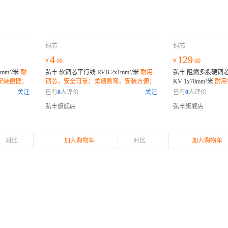
铜芯
铜芯
4
129
¥
.00
¥
.00
mm²/米
耐
弘丰 软铜芯平行线 RVB 2x1mm²/米
耐用
弘丰 阻燃多股硬铜芯塑力
安装便捷；
铜芯，安全可靠；柔韧易弯，安装方便；
KV 1x70mm²米
耐用
环保材质，健康保障；
保材料，健康无忧；
关注
已有
0
人评价
关注
已有
0
人评价
捷；
弘丰旗舰店
弘丰旗舰店
对比
加入购物车
对比
加入购物车