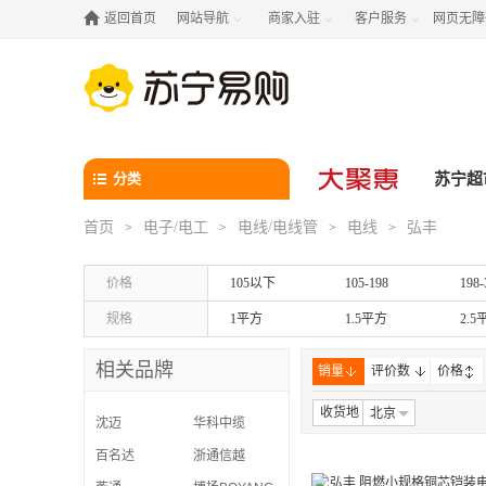

返回首页
网站导航
商家入驻
客户服务
网页无障



分类
苏宁超
首页
电子/电工
电线/电线管
电线
弘丰
>
>
>
>
价格
105以下
105-198
198-
规格
1平方
1.5平方
2.5
相关品牌
销量
评价数
价格
收货地
北京
沈迈
华科中缆
百名迖
浙通信越