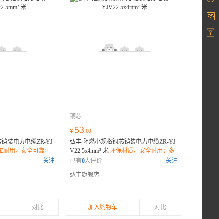
铜芯
53
¥
.00
铠装电力电缆ZR-YJ
弘丰 阻燃小规格铜芯铠装电力电缆ZR-YJ
拉耐用，安全可靠；
V22 5x4mm² 米
环保材质，安全耐用；多
；多种规格，灵活选
股铜线，传输稳定；柔韧抗拉，安装方
关注
已有
0
人评价
关注
便；
弘丰旗舰店
对比
加入购物车
对比