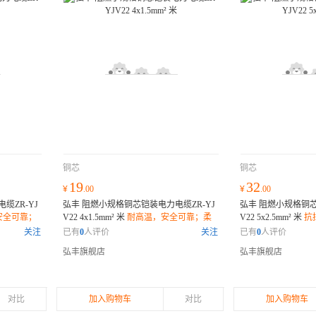
铜芯
铜芯
19
32
¥
.00
¥
.00
缆ZR-YJ
弘丰 阻燃小规格铜芯铠装电力电缆ZR-YJ
弘丰 阻燃小规格铜芯
安全可靠；
V22 4x1.5mm² 米
耐高温，安全可靠；柔
V22 5x2.5mm² 米
抗
料，健康保
韧性强，易安装；环保材质，放心使用；
环保材质，健康无忧
关注
已有
0
人评价
关注
已有
0
人评价
择；
弘丰旗舰店
弘丰旗舰店
对比
加入购物车
对比
加入购物车