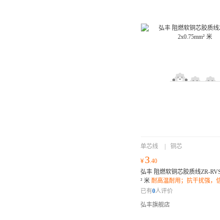
单芯线
|
铜芯
3
¥
.40
弘丰 阻燃软铜芯胶质线ZR-RVS 2
² 米
耐高温耐用；抗干扰强，
适合多种环境安装使用；
已有
0
人评价
弘丰旗舰店