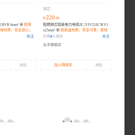
铜芯
220
¥
.00
VR 6mm² 米
耐用
阻燃铜芯铠装电力电缆ZC-YJV22/8.7KV1
保材质，安全放心；
x25mm² 米
耐高温材质，安全可靠；柔韧
；
抗拉，安装方便；环保绝缘，长久耐用；
关注
已有
0
人评价
关注
弘丰旗舰店
对比
加入购物车
对比