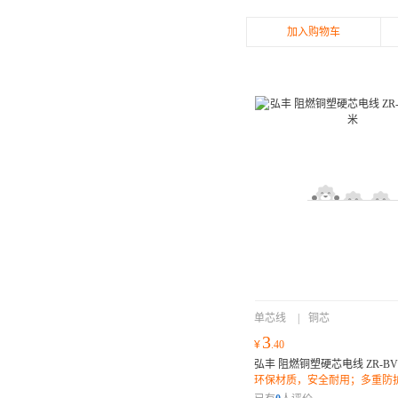
加入购物车
单芯线
|
铜芯
3
¥
.40
弘丰 阻燃铜塑硬芯电线 ZR-BV 1
环保材质，安全耐用；多重防
强；灵活柔软，易安装布线；