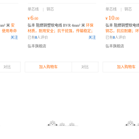
单芯线
|
铜芯
单芯线
|
铜芯
6
10
¥
.60
¥
.00
mm² 米
安
弘丰 阻燃铜塑软电线 BVR 4mm² 米
环保
弘丰 阻燃铜塑软电线 B
，使用寿命
材质，耐用安全；抗干扰强，传输稳定；
铜芯，抗拉耐磨；环
灵活弯曲，方便安装；
多种规格，适用广泛
关注
已有
0
人评价
关注
已有
0
人评价
弘丰旗舰店
弘丰旗舰店
对比
加入购物车
对比
加入购物车