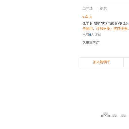
单芯线
|
铜芯
4
¥
.50
弘丰 阻燃铜塑软电线 BVR 2.5
全耐用，环保材质；抗拉性强
长；适用于多种安装环境；
已有
0
人评价
弘丰旗舰店
加入购物车