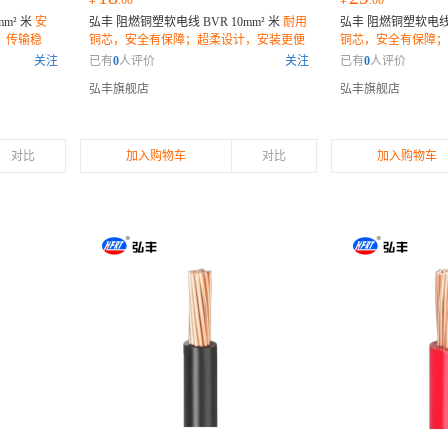
¥
.00
¥
.00
mm² 米
安
弘丰 阻燃铜塑软电线 BVR 10mm² 米
耐用
弘丰 阻燃铜塑软电线 B
，传输稳
铜芯，安全有保障；超柔设计，安装更便
铜芯，安全有保障；
捷；环保材质
便捷；环保材料，健
关注
已有
0
人评价
关注
已有
0
人评价
弘丰旗舰店
弘丰旗舰店
对比
加入购物车
对比
加入购物车