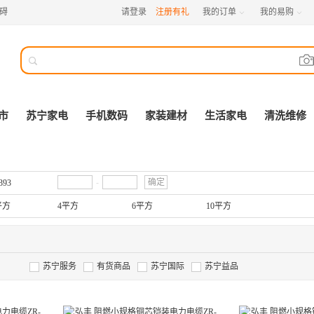
碍
请登录
注册有礼
我的订单
我的易购



市
苏宁家电
手机数码
家装建材
生活家电
清洗维修
-
确定
393
平方
4平方
6平方
10平方
苏宁服务
有货商品
苏宁国际
苏宁益品