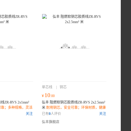
单芯线
|
铜芯
10
¥
.00
R-RVS 2x1mm²
弘丰 阻燃软铜芯胶质线ZR-RVS 2x2.5mm²
可靠；多种规格，灵活
米
耐用铜芯，安全可靠；环保材质，健康
康生活；
无忧；灵活弯曲，安装方便；
关注
已有
0
人评价
关注
弘丰旗舰店