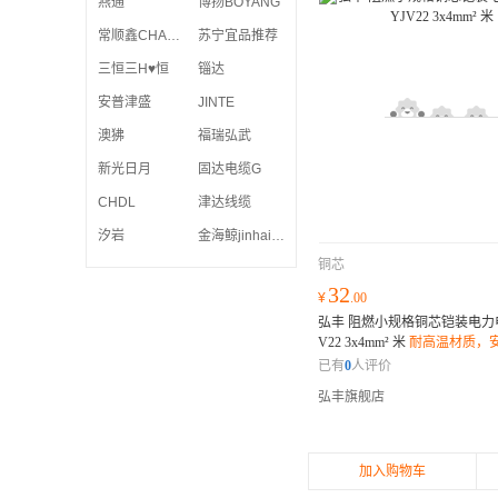
燕通
博扬BOYANG
常顺鑫CHANGSHUNXIN
苏宁宜品推荐
三恒三H♥️恒
锱达
安普津盛
JINTE
澳狒
福瑞弘武
新光日月
固达电缆G
CHDL
津达线缆
汐岩
金海鲸jinhaijing
铜芯
32
¥
.00
弘丰 阻燃小规格铜芯铠装电力电
V22 3x4mm² 米
耐高温材质，
柔韧性强，安装方便；环保材
已有
0
人评价
障；
弘丰旗舰店
加入购物车