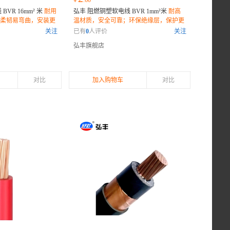
¥
.60
VR 16mm² 米
耐用
弘丰 阻燃铜塑软电线 BVR 1mm²米
耐高
柔韧易弯曲，安装更
温材质，安全可靠；环保绝缘层，保护更
康无害；
全面；灵活耐用，适应多种环境；
关注
已有
0
人评价
关注
弘丰旗舰店
对比
加入购物车
对比