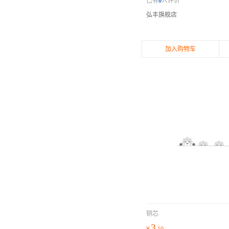
已有
0
人评价
弘丰旗舰店
加入购物车
铜芯
3