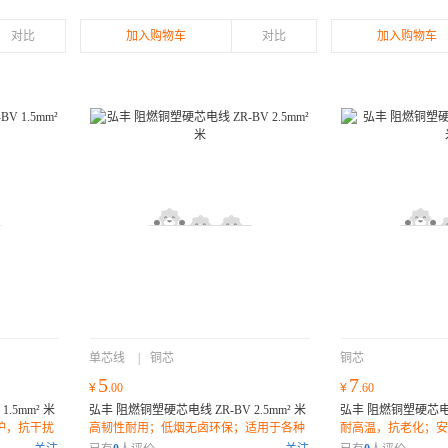
对比
加入购物车
对比
加入购物车
单芯线
|
铜芯
铜芯
5
7
¥
.00
¥
.60
.5mm² 米
弘丰 阻燃铜塑硬芯电线 ZR-BV 2.5mm² 米
弘丰 阻燃铜塑硬芯电线 
护，抗干扰
高韧性耐用；低烟无卤环保；适用于各种
耐高温，抗老化；安
家居布线；
适用广泛，安装便捷