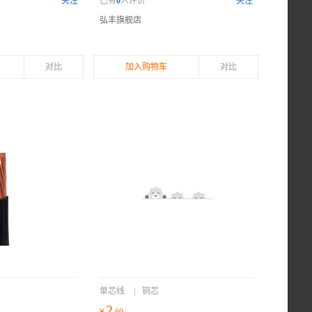
关注
已有
0
人评价
关注
弘丰旗舰店
对比
加入购物车
对比
单芯线
|
铜芯
2