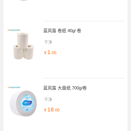
蓝风笛 卷纸 40g/ 卷
干净
1
￥
.00
蓝风笛 大盘纸 700g/卷
干净
18
￥
.00