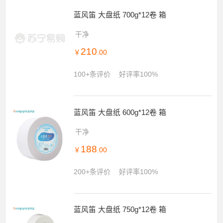
蓝风笛 大盘纸 700g*12卷 箱
干净
210
￥
.00
100+条评价
好评率100%
蓝风笛 大盘纸 600g*12卷 箱
干净
188
￥
.00
200+条评价
好评率100%
蓝风笛 大盘纸 750g*12卷 箱