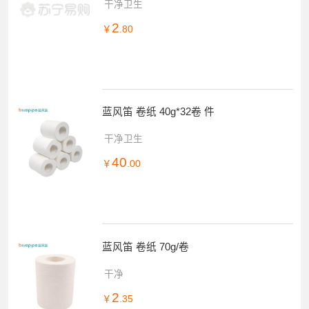
干净卫生
2
￥
.80
蓝风笛 卷纸 40g*32卷 件
干净卫生
40
￥
.00
蓝风笛 卷纸 70g/卷
干净
2
￥
.35