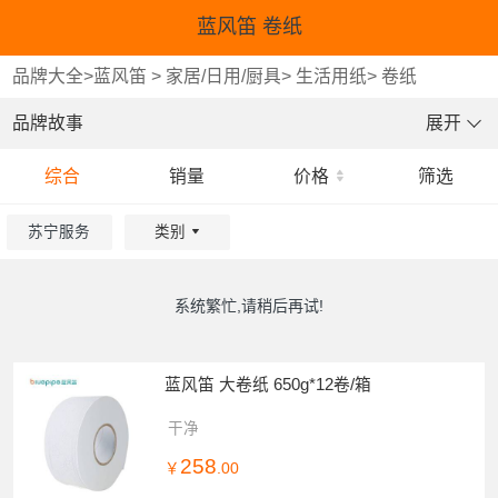
蓝风笛 卷纸
品牌大全
>
蓝风笛
>
家居/日用/厨具
>
生活用纸
>
卷纸
品牌故事
展开
综合
销量
价格
筛选
苏宁服务
类别
重选
重选
重选
确认
确认
确认
系统繁忙,请稍后再试!
蓝风笛 大卷纸 650g*12卷/箱
干净
258
￥
.00