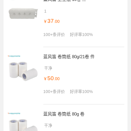
1
37
￥
.00
100+条评价
好评率100%
蓝风笛 卷筒纸 80g/21卷 件
干净
50
￥
.00
100+条评价
好评率100%
蓝风笛 卷筒纸 80g 卷
干净