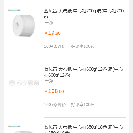
蓝风笛 大卷纸 中心抽700g 卷(中心抽700
g)
干净
19
￥
.80
100+条评价
好评率100%
蓝风笛 大卷纸 中心抽600g*12卷 箱(中心
抽600g*12卷)
干净
168
￥
.00
100+条评价
好评率100%
蓝风笛 大卷纸 中心抽350g*18卷 箱(中心