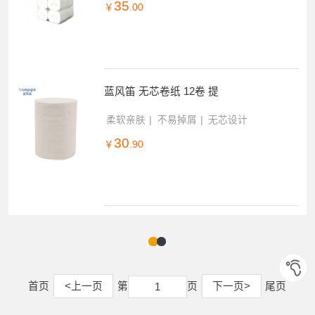
35
￥
.00
蓝风笛 无芯卷纸 12卷 提
柔软亲肤
不易掉屑
无芯设计
30
￥
.90
首页
<上一页
第
页
下一页>
尾页
1
1