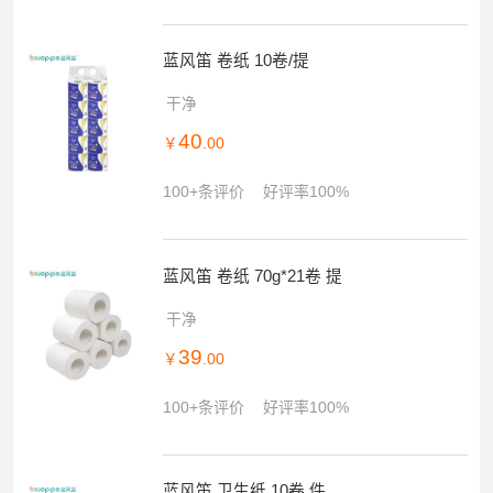
蓝风笛 卷纸 10卷/提
干净
40
￥
.00
100+条评价
好评率100%
蓝风笛 卷纸 70g*21卷 提
干净
39
￥
.00
100+条评价
好评率100%
蓝风笛 卫生纸 10卷 件