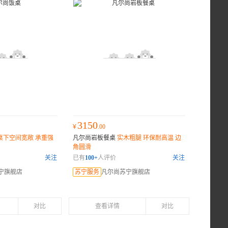
3150
¥
.00
桌下空间宽敞 承重强
凡尔尚岩板餐桌
实木粗腿 环保耐高温 边
角圆滑
关注
已有
100+
人评价
关注
宁旗舰店
苏宁服务
凡尔尚苏宁旗舰店
对比
查看详情
对比