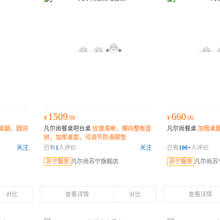
1509
660
¥
.00
¥
.00
桌腿，圆润
凡尔尚餐桌吧台桌
纹理清晰，横向整板直
凡尔尚餐桌
加粗桌腿
拼，加厚桌面，可调节防滑脚垫
关注
已有
1
人评价
关注
已有
100+
人评价
苏宁服务
凡尔尚苏宁旗舰店
苏宁服务
凡尔尚苏
对比
查看详情
对比
查看详情