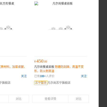
450
¥
.00
优质材料，加厚桌腿，
凡尔尚餐桌岩板
耐磨防刮蹭，高温不变
形，防火耐高温
关注
已有
100+
人评价
关注
宁旗舰店
苏宁服务
凡尔尚苏宁旗舰店
对比
查看详情
对比