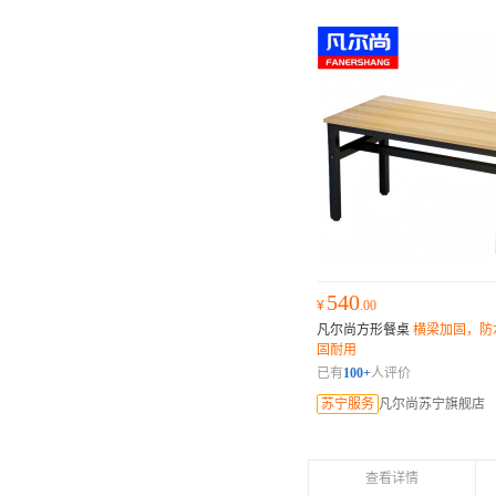
540
¥
.00
凡尔尚方形餐桌
横梁加固，防
固耐用
已有
100+
人评价
苏宁服务
凡尔尚苏宁旗舰店
查看详情