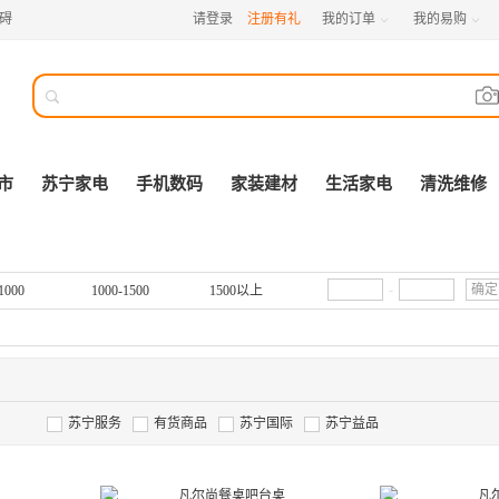
碍
请登录
注册有礼
我的订单
我的易购



市
苏宁家电
手机数码
家装建材
生活家电
清洗维修
-
确定
1000
1000-1500
1500以上
苏宁服务
有货商品
苏宁国际
苏宁益品