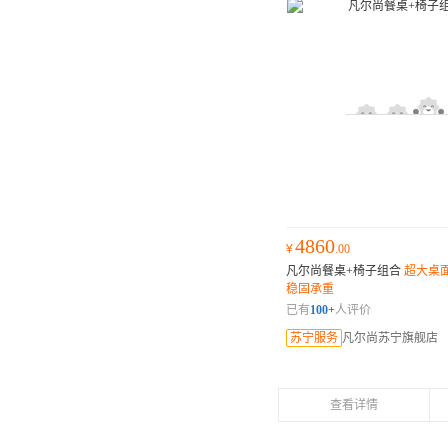
4860
¥
.00
凡尔尚餐桌+椅子组合
超大桌面
稳固承重
已有
100+
人评价
苏宁服务
凡尔尚苏宁旗舰店
查看详情