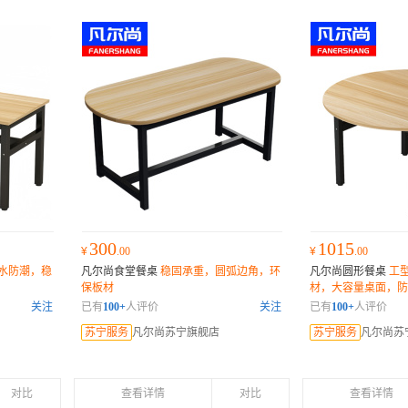
300
1015
¥
.00
¥
.00
水防潮，稳
凡尔尚食堂餐桌
稳固承重，圆弧边角，环
凡尔尚圆形餐桌
工
保板材
材，大容量桌面，防
关注
已有
100+
人评价
关注
已有
100+
人评价
苏宁服务
凡尔尚苏宁旗舰店
苏宁服务
凡尔尚苏
对比
查看详情
对比
查看详情