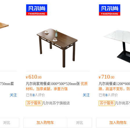
610
710
¥
.00
¥
.00
750mm套
凡尔尚家用餐桌1000*500*520mm张
优质
凡尔尚餐桌1200*600
材料，加厚桌腿，承重力强
蹭，高温不变形，防
关注
已有
0
人评价
关注
已有
0
人评价
苏宁服务
凡尔尚苏宁旗舰店
苏宁服务
凡尔尚苏
对比
加入购物车
对比
加入购物车