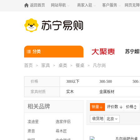

返回首页
网站导航
商家入驻
客户服务
网页无障



分类
苏宁超
首页
家具
桌类
餐桌
凡尔尚
>
>
>
>
价格
300以下
300-500
500-
家具材质
实木
金属板材
相关品牌
销量
评价数
价格
收货地
北京
凌迪星
逸家伴侣
肃音
尋木匠