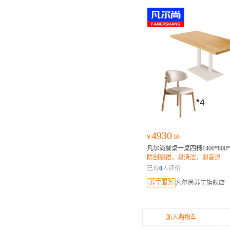
4930
¥
.00
凡尔尚餐桌一桌四椅1400*800*
防刮耐蹭，易清洁，耐高温
已有
0
人评价
苏宁服务
凡尔尚苏宁旗舰店
加入购物车