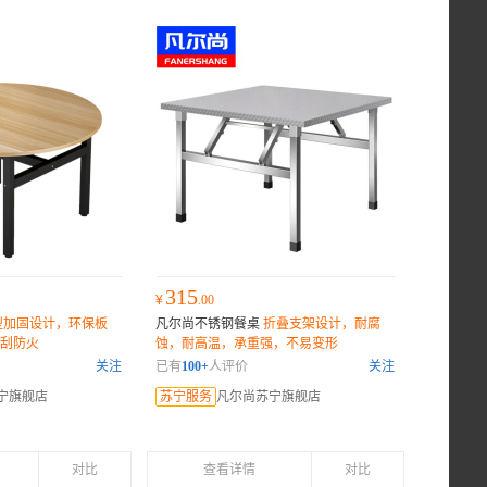
315
¥
.00
型加固设计，环保板
凡尔尚不锈钢餐桌
折叠支架设计，耐腐
刮防火
蚀，耐高温，承重强，不易变形
关注
已有
100+
人评价
关注
宁旗舰店
苏宁服务
凡尔尚苏宁旗舰店
对比
查看详情
对比