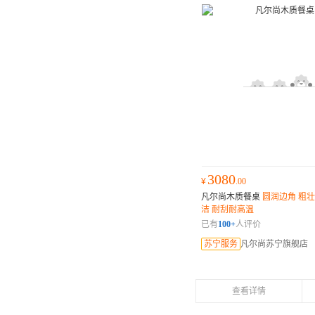
3080
¥
.00
凡尔尚木质餐桌
圆润边角 粗壮
洁 耐刮耐高温
已有
100+
人评价
苏宁服务
凡尔尚苏宁旗舰店
查看详情