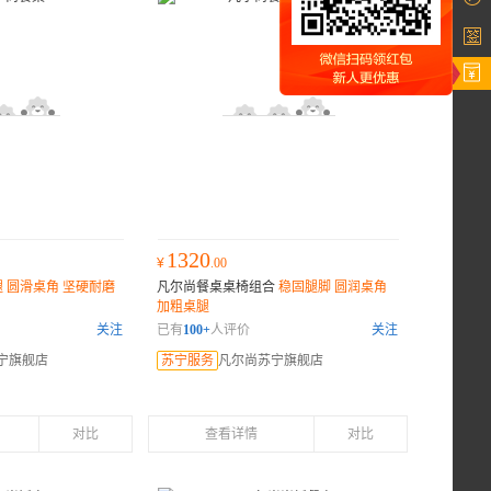
1320
¥
.00
 圆滑桌角 坚硬耐磨
凡尔尚餐桌桌椅组合
稳固腿脚 圆润桌角
加粗桌腿
关注
已有
100+
人评价
关注
宁旗舰店
苏宁服务
凡尔尚苏宁旗舰店
对比
查看详情
对比