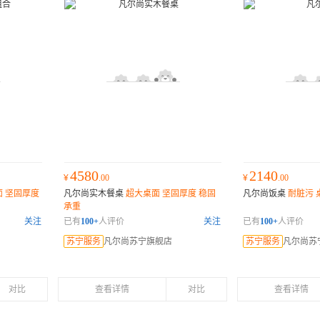
4580
2140
¥
.00
¥
.00
 坚固厚度
凡尔尚实木餐桌
超大桌面 坚固厚度 稳固
凡尔尚饭桌
耐脏污 
承重
关注
已有
100+
人评价
关注
已有
100+
人评价
苏宁服务
凡尔尚苏宁旗舰店
苏宁服务
凡尔尚苏
对比
查看详情
对比
查看详情