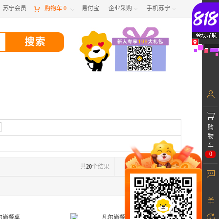
苏宁会员

购物车
0
易付宝
企业采购
手机苏宁



购
物
车
0
共
20
个结果
1
/1