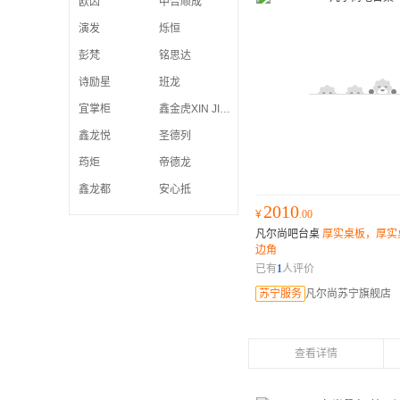
欧因
中合顺成
演发
烁恒
彭梵
铭思达
诗励星
班龙
宜掌柜
鑫金虎XIN JIN HU
鑫龙悦
圣德列
荺炬
帝德龙
鑫龙都
安心抵
2010
¥
.00
凡尔尚吧台桌
厚实桌板，厚实
边角
已有
1
人评价
苏宁服务
凡尔尚苏宁旗舰店
查看详情