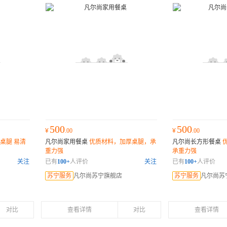
500
500
¥
.00
¥
.00
桌腿 易清
凡尔尚家用餐桌
优质材料，加厚桌腿，承
凡尔尚长方形餐桌
重力强
承重力强
关注
已有
100+
人评价
关注
已有
100+
人评价
苏宁服务
凡尔尚苏宁旗舰店
苏宁服务
凡尔尚苏
对比
查看详情
对比
查看详情