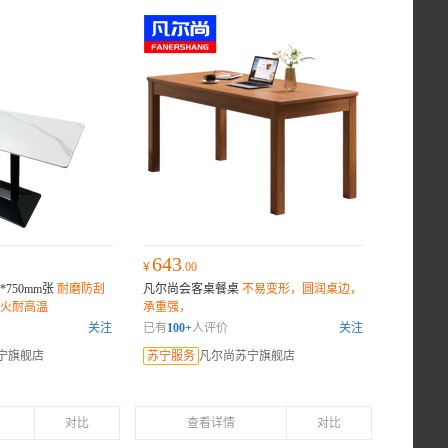
643
¥
.00
*750mm张
耐磨防刮
凡尔尚会客桌餐桌
不易变形，圆润桌边，
火耐高温
承重强，
关注
已有
100+
人评价
关注
宁旗舰店
苏宁服务
凡尔尚苏宁旗舰店
对比
查看详情
对比