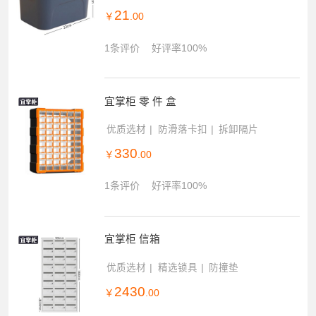
21
￥
.00
1条评价
好评率100%
宜掌柜 零 件 盒
优质选材
防滑落卡扣
拆卸隔片
330
￥
.00
1条评价
好评率100%
宜掌柜 信箱
优质选材
精选锁具
防撞垫
2430
￥
.00