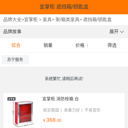
宜掌柜 遮挡箱/钥匙盒
品牌大全
>
宜掌柜
>
家具
>
架/箱类家具
>
遮挡箱/钥匙盒
品牌故事
展开
综合
销量
价格
筛选
苏宁服务
系统繁忙,请稍后再试!
宜掌柜 消防栓箱 台
结实稳固
承重力好
不易变形
368
￥
.00