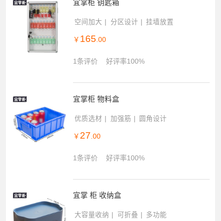
宜掌柜 钥匙箱
空间加大
分区设计
挂墙放置
165
￥
.00
1条评价
好评率100%
宜掌柜 物料盒
优质选材
加强筋
圆角设计
27
￥
.00
1条评价
好评率100%
宜掌 柜 收纳盒
大容量收纳
可折叠
多功能