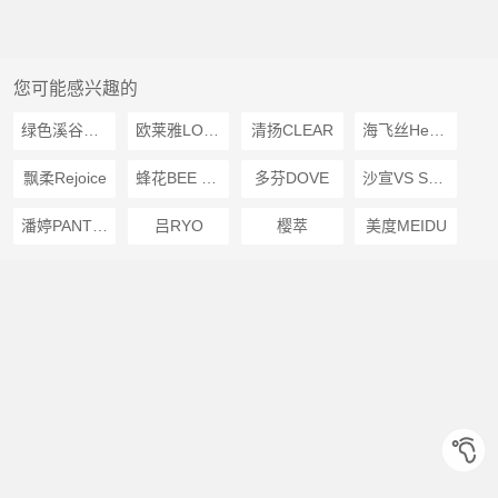
您可能感兴趣的
绿色溪谷Greenkosy
欧莱雅LOREAL
清扬CLEAR
海飞丝Head Shoulders
飘柔Rejoice
蜂花BEE FLOWER
多芬DOVE
沙宣VS SASSOON
潘婷PANTENE
吕RYO
樱萃
美度MEIDU