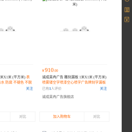
910
¥
.00
米X1米 (平方米)
表
诚成昊冉广告 雕刻漏板 1米X1米 (平方米)
水 防腐 不褪色 不脱
喷雾镂空字喷漆空心喷字广告牌刻字漏板
厚度0.5mm,可大弧度弯曲 多种材质可选
关注
已有
1
人评价
关注
诚成昊冉广告旗舰店
对比
加入购物车
对比