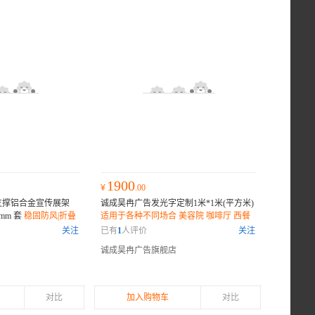
1900
¥
.00
支撑铝合金宣传展架
诚成昊冉广告发光字定制1米*1米(平方米)
0mm 套
稳固防风|折叠
适用于各种不同场合 美容院 咖啡厅 西餐
厅 服装店 酒吧等 精选多种工艺材质
关注
已有
1
人评价
关注
诚成昊冉广告旗舰店
对比
加入购物车
对比