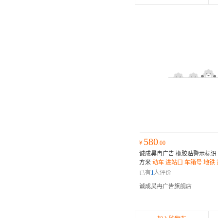
580
¥
.00
诚成昊冉广告 橡胶贴警示标识 1
方米
动车 进站口 车箱号 地铁
小心站台间隙 磨砂防滑 印刷
已有
1
人评价
护
诚成昊冉广告旗舰店