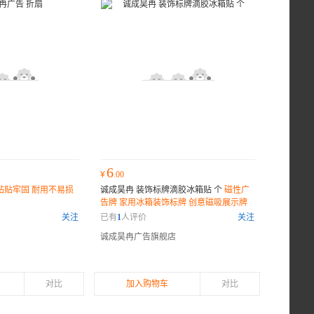
6
¥
.00
粘贴牢固 耐用不易损
诚成昊冉 装饰标牌滴胶冰箱贴 个
磁性广
告牌 家用冰箱装饰标牌 创意磁吸展示牌
冰箱贴
关注
已有
1
人评价
关注
诚成昊冉广告旗舰店
对比
加入购物车
对比