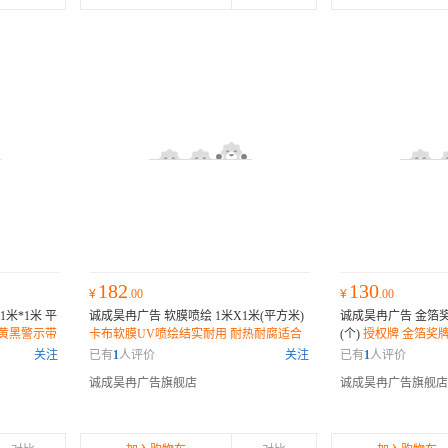
182
130
¥
.00
¥
.00
米*1米 平
诚成昊冉广告 软膜喷绘 1米X1米(平方米)
诚成昊冉广告 金箔奖
 黄黑警示带
卡布软膜UV喷绘结实耐用 耐热耐腐适合
(个)
授权牌 金箔奖
清晰加厚防
多种不同场景安装更换画面 软膜直接塞进
红木板奖牌框木托底
关注
已有
1
人评价
关注
已有
1
人评价
卡槽
诚成昊冉广告旗舰店
诚成昊冉广告旗舰店