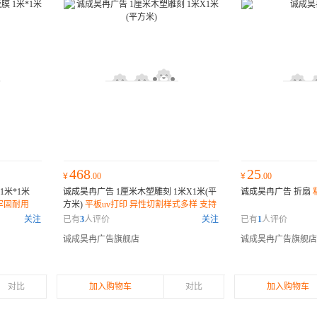
468
25
¥
.00
¥
.00
1米*1米
诚成昊冉广告 1厘米木塑雕刻 1米X1米(平
诚成昊冉广告 折扇
牢固耐用
方米)
平板uv打印 异性切割样式多样 支持
定制打印清晰效果好 色彩鲜艳
关注
已有
3
人评价
关注
已有
1
人评价
诚成昊冉广告旗舰店
诚成昊冉广告旗舰店
对比
加入购物车
对比
加入购物车