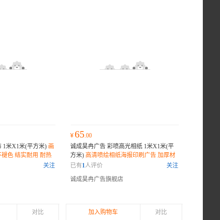
65
¥
.00
1米X1米(平方米)
画
诚成昊冉广告 彩喷高光相纸 1米X1米(平
褪色 结实耐用 耐热
方米)
高清喷绘相纸海报印刷广告 加厚材
刀刮布应用 多种款式
质 质感升级 不卷边
关注
已有
1
人评价
关注
诚成昊冉广告旗舰店
对比
加入购物车
对比