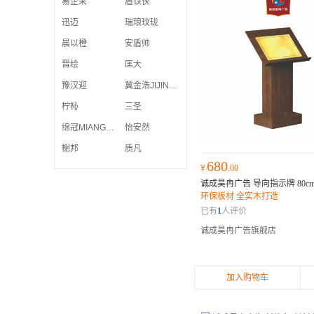
易企采
盾铁侠
迅迈
瑞琅玟珑
晨以橙
安盾帅
晋绘
匡大
豫汉迎
冀金浩JIJINHAO
柠杺
三圣
绵冠MIANGUAN
怡安然
榭邦
质凡
680
¥
.00
诚成昊冉广告 导向指示牌 80cm*
环保板材 全实木打造
已有
1
人评价
诚成昊冉广告旗舰店
加入购物车