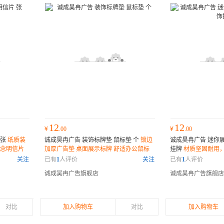
12
12
¥
.00
¥
.00
 张
纸质装
诚成昊冉广告 装饰标牌垫 鼠标垫 个
锁边
诚成昊冉广告 迷你
纪念明信片
加厚广告垫 桌面展示标牌 舒适办公鼠标
挂牌
材质坚固耐用
垫
关注
已有
1
人评价
关注
已有
1
人评价
诚成昊冉广告旗舰店
诚成昊冉广告旗舰店
对比
加入购物车
对比
加入购物车