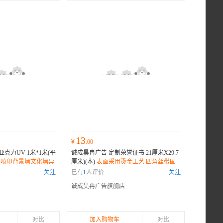
13
¥
.00
克力UV 1米*1米(平
诚成昊冉广告 定制荣誉证书 21厘米X29.7
v喷印背景墙文化墙异
厘米)(本)
表面采用烫金工艺 四角丝带固
值得信赖您满意是我们
定 不易脱落金属烫金工艺 字迹立体效果
关注
已有
1
人评价
关注
更强
诚成昊冉广告旗舰店
对比
加入购物车
对比