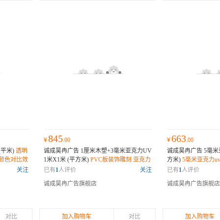
845
663
¥
.00
¥
.00
(平米)
透明
诚成昊冉广告 1厘米木塑+3毫米亚克力UV
诚成昊冉广告 5毫米亚
高颜色对比效
1米X1米 (平方米)
PVC板装饰雕刻 亚克力
方米)
5毫米亚克力u
场合
uv打印 专业厂家 支持定制 免费设计 独具
形切割 专业团队 
关注
已有
1
人评价
关注
已有
1
人评价
匠心甄选优质材质
的动力
诚成昊冉广告旗舰店
诚成昊冉广告旗舰店
对比
加入购物车
对比
加入购物车