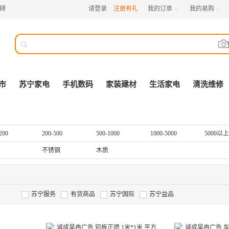
碍
请登录
注册有礼
我的订单
我的易购



市
苏宁家电
手机数码
家装建材
生活家电
清洗维修
200
200-500
500-1000
1000-5000
5000以上
不锈钢
木质
苏宁服务
有货商品
苏宁国际
苏宁益品