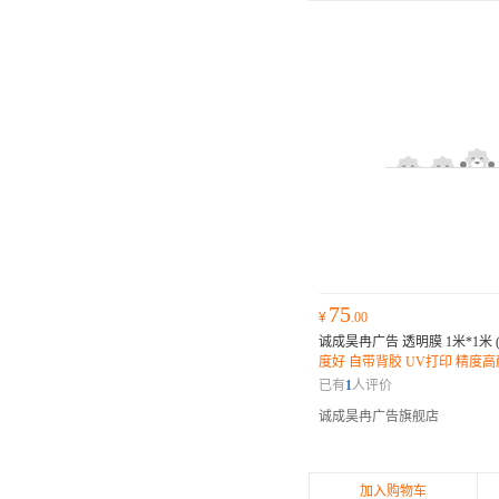
75
¥
.00
诚成昊冉广告 透明膜 1米*1米 
度好 自带背胶 UV打印 精度
果好 透明效果对比 适用各种
已有
1
人评价
诚成昊冉广告旗舰店
加入购物车