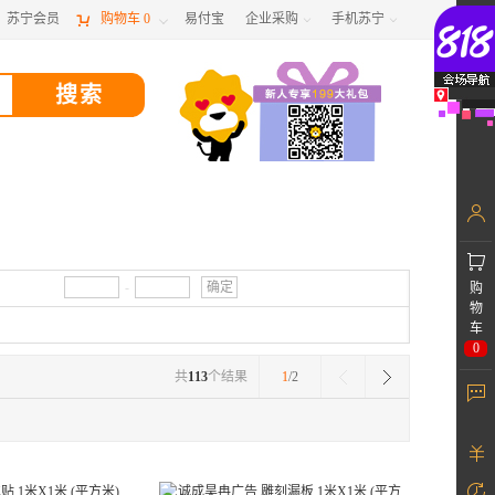
苏宁会员

购物车
0
易付宝
企业采购
手机苏宁



-
确定
购
物
车
0
共
113
个结果
1
/2