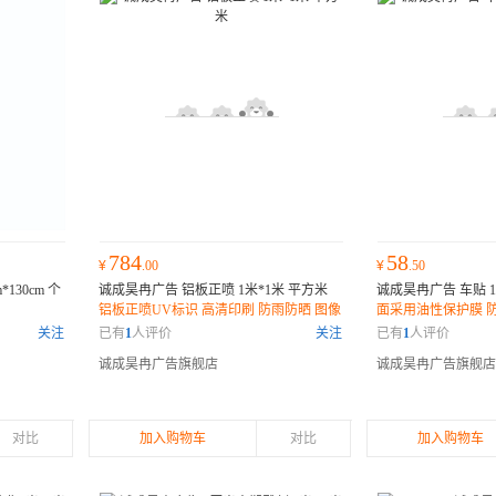
784
58
¥
.00
¥
.50
130cm 个
诚成昊冉广告 铝板正喷 1米*1米 平方米
诚成昊冉广告 车贴 1
铝板正喷UV标识 高清印刷 防雨防晒 图像
面采用油性保护膜 防
清晰 色彩艳丽 防水不褪色
落 寿命更长久
关注
已有
1
人评价
关注
已有
1
人评价
诚成昊冉广告旗舰店
诚成昊冉广告旗舰店
对比
加入购物车
对比
加入购物车