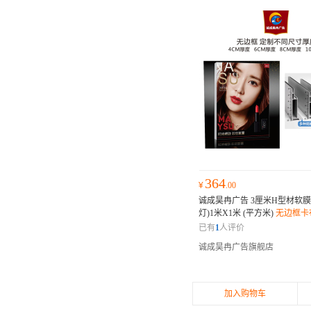
364
¥
.00
诚成昊冉广告 3厘米H型材软膜
灯)1米X1米 (平方米)
无边框卡
广告牌挂墙式超薄UV软膜
已有
1
人评价
诚成昊冉广告旗舰店
加入购物车