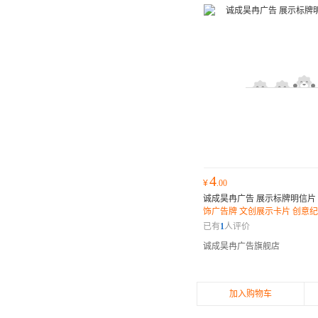
4
¥
.00
诚成昊冉广告 展示标牌明信片
饰广告牌 文创展示卡片 创意
已有
1
人评价
诚成昊冉广告旗舰店
加入购物车