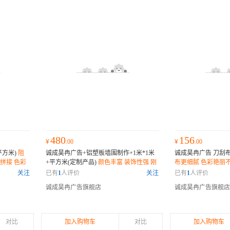
480
156
¥
.00
¥
.00
平方米)
阻
诚成昊冉广告+铝塑板墙围制作+1米*1米
诚成昊冉广告 刀刮布 
不拼接 色彩
+平方米(定制产品)
颜色丰富 装饰性强 刚
布更细腻 色彩艳丽不
性好 耐久性好 防火性能极佳
耐腐 抗风性好 喷绘
关注
已有
1
人评价
关注
已有
1
人评价
诚成昊冉广告旗舰店
诚成昊冉广告旗舰店
对比
加入购物车
对比
加入购物车