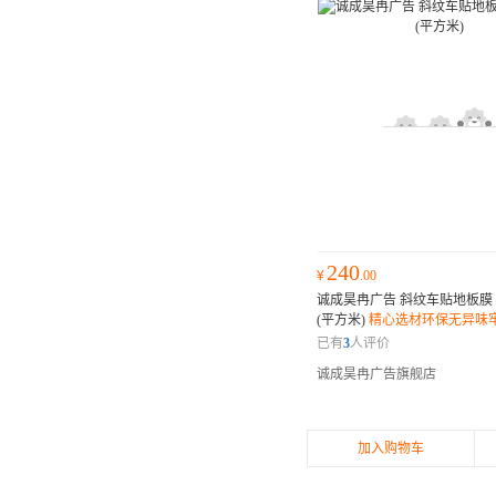
240
¥
.00
诚成昊冉广告 斜纹车贴地板膜 
(平方米)
精心选材环保无异味
已有
3
人评价
诚成昊冉广告旗舰店
加入购物车