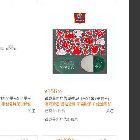
156
¥
.00
牌 60厘米X40厘米
诚成昊冉广告 静电贴 1米X1米 (平方米)
牌 定制各种荣誉牌仿
吸附紧密 紧贴玻璃 不易脱落 升级油墨配
座
方 防水印刷工艺
关注
已有
1
人评价
关注
诚成昊冉广告旗舰店