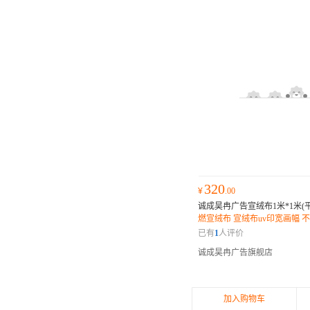
320
¥
.00
诚成昊冉广告宣绒布1米*1米(
燃宣绒布 宣绒布uv印宽画幅 
逼真 平整耐用 不毛边
已有
1
人评价
诚成昊冉广告旗舰店
加入购物车