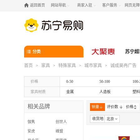

返回首页
网站导航
商家入驻
客户服务
网页无障



分类
苏宁超
首页
家具
特殊家具
城市家具
诚成昊冉广告
>
>
>
>
价格
0-50
50-100
100-
家具材质
金属
人造板
塑料
相关品牌
销量
评价数
价格
收货地
北京
伽隽
创世人
安虎
峰盟