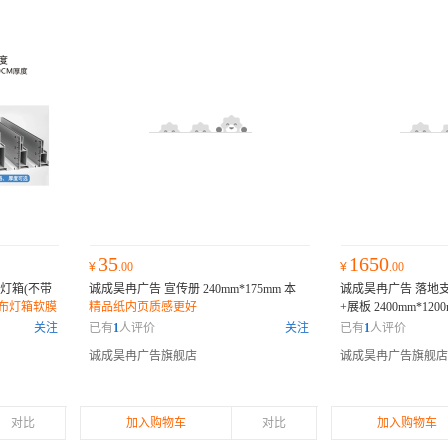
35
1650
¥
.00
¥
.00
灯箱(不带
诚成昊冉广告 宣传册 240mm*175mm 本
诚成昊冉广告 落地
布灯箱软膜
精品纸内页质感更好
+展板 2400mm*120
收纳|安装简单
关注
已有
1
人评价
关注
已有
1
人评价
诚成昊冉广告旗舰店
诚成昊冉广告旗舰店
对比
加入购物车
对比
加入购物车