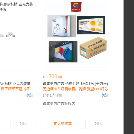
1700
¥
.00
展示标牌 亚克力装饰
诚成昊冉广告 卡布灯箱 1米X1米 (平方米)
，做工精细不易损坏
无边框卡布灯箱软膜广告牌 新型LED灯芯
光源升级 亮度提升 安装简便 省心省力
关注
已有
1
人评价
关注
诚成昊冉广告旗舰店
对比
加入购物车
对比