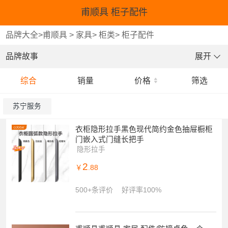
甫顺具 柜子配件
品牌大全
>
甫顺具
>
家具
>
柜类
>
柜子配件
品牌故事
展开
综合
销量
价格
筛选
苏宁服务
衣柜隐形拉手黑色现代简约金色抽屉橱柜
门嵌入式门缝长把手
隐形拉手
2
￥
.88
500+条评价
好评率100%