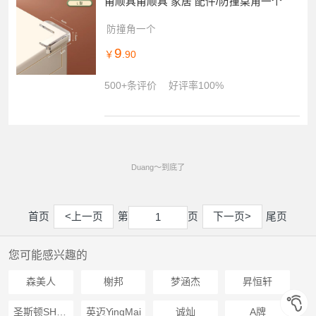
甫顺具甫顺具 家居 配件/防撞桌角一个
防撞角一个
9
￥
.90
500+条评价
好评率100%
Duang～到底了
首页
<上一页
第
页
下一页>
尾页
1
1
您可能感兴趣的
森美人
榭邦
梦涵杰
昇恒轩
圣斯顿SHENGSIDUN
英迈YingMai
诚灿
A牌