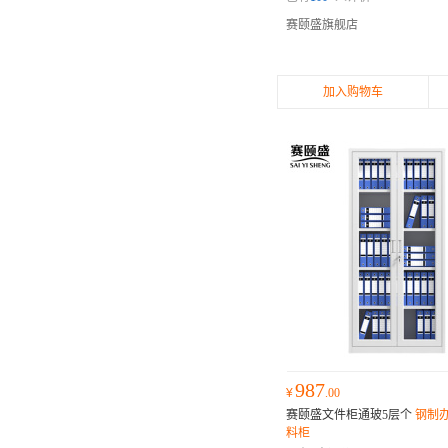
赛颐盛旗舰店
加入购物车
987
¥
.00
赛颐盛文件柜通玻5层个
钢制
料柜