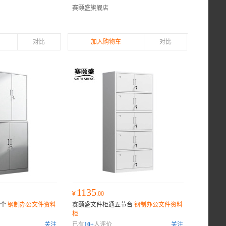
赛颐盛旗舰店
对比
加入购物车
对比
1135
¥
.00
节个
钢制办公文件资料
赛颐盛文件柜通五节台
钢制办公文件资料
柜
关注
已有
10+
人评价
关注