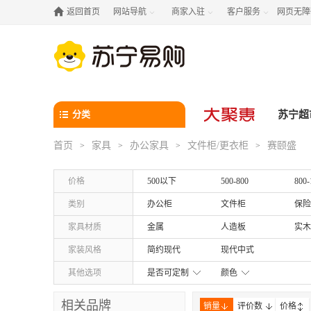

返回首页
网站导航
商家入驻
客户服务
网页无障



分类
苏宁超
首页
家具
办公家具
文件柜/更衣柜
赛颐盛
>
>
>
>
价格
500以下
500-800
800-
类别
办公柜
文件柜
保险
家具材质
金属
人造板
实木
家装风格
简约现代
现代中式
其他选项
是否可定制
颜色
相关品牌
销量
评价数
价格