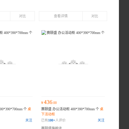
对比
查看详情
对比
436
¥
.00
*390*700mm 个
桌
赛颐盛 办公活动柜 400*390*700mm 个
桌
下活动柜
关注
已有
100+
人评价
关注
赛颐盛旗舰店