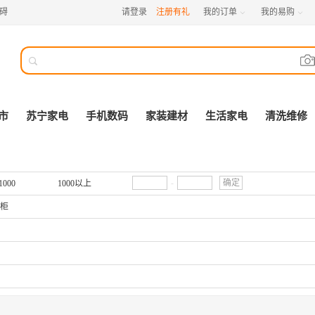
碍
请登录
注册有礼
我的订单
我的易购



市
苏宁家电
手机数码
家装建材
生活家电
清洗维修
-
确定
1000
1000以上
柜