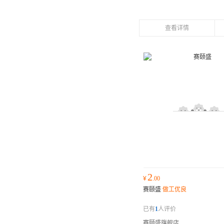
查看详情
2
¥
.00
赛颐盛
做工优良
已有
1
人评价
赛颐盛旗舰店