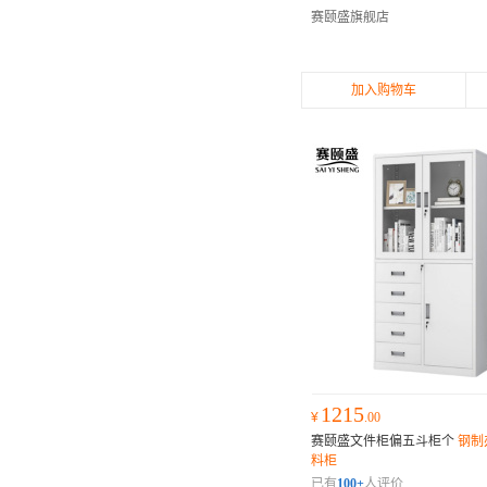
赛颐盛旗舰店
加入购物车
1215
¥
.00
赛颐盛文件柜偏五斗柜个
钢制
料柜
已有
100+
人评价