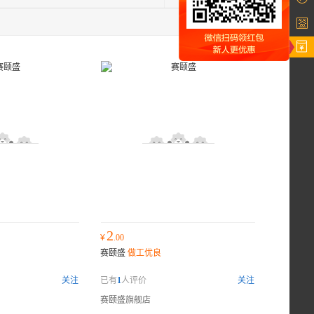
2
¥
.00
赛颐盛
做工优良
关注
已有
1
人评价
关注
赛颐盛旗舰店