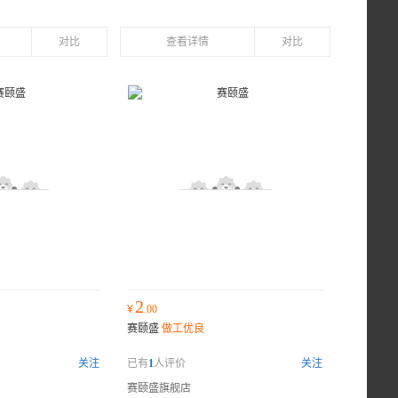
对比
查看详情
对比
2
¥
.00
赛颐盛
做工优良
关注
已有
1
人评价
关注
赛颐盛旗舰店