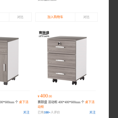
对比
加入购物车
对比
400
¥
.00
00*600mm 个
桌下活
赛颐盛 活动柜 400*400*600mm 个
桌下活
动柜
关注
已有
100+
人评价
关注