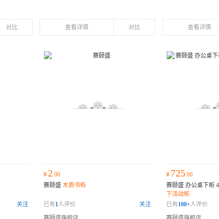
对比
查看详情
对比
查看详情
2
725
¥
.00
¥
.00
赛颐盛
木质书柜
赛颐盛 办公桌下柜 400
下活动柜
关注
已有
1
人评价
关注
已有
100+
人评价
赛颐盛旗舰店
赛颐盛旗舰店