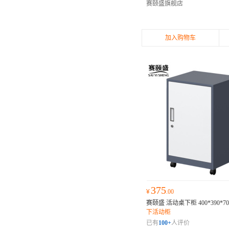
赛颐盛旗舰店
加入购物车
375
¥
.00
赛颐盛 活动桌下柜 400*390*7
下活动柜
已有
100+
人评价