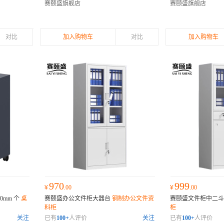
赛颐盛旗舰店
赛颐盛旗舰店
对比
加入购物车
对比
加入购物车
970
999
¥
.00
¥
.00
00mm 个
桌
赛颐盛办公文件柜大器台
钢制办公文件资
赛颐盛文件柜中二
料柜
柜
关注
已有
100+
人评价
关注
已有
100+
人评价