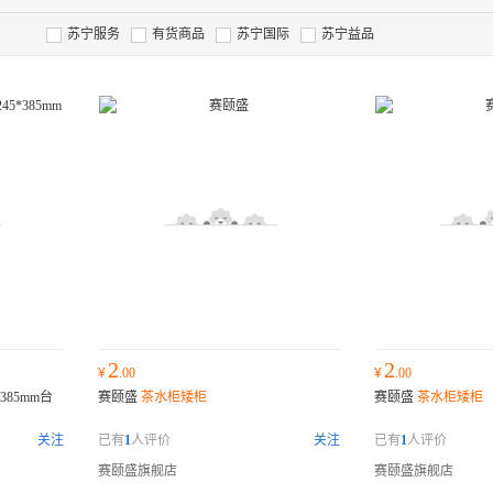
苏宁服务
有货商品
苏宁国际
苏宁益品
2
2
¥
.00
¥
.00
385mm台
赛颐盛
茶水柜矮柜
赛颐盛
茶水柜矮柜
关注
已有
1
人评价
关注
已有
1
人评价
赛颐盛旗舰店
赛颐盛旗舰店