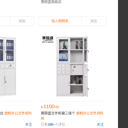
赛颐盛旗舰店
对比
加入购物车
对比
1100
¥
.00
斗台
钢制办公文件资料
赛颐盛文件柜偏三保个
钢制办公文件资料
柜
关注
已有
100+
人评价
关注