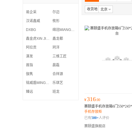
收货地
北京
易企采
尔迈
汉诺鑫威
攸形
DXBG
绵冠MIANGUAN
鑫金虎XIN JIN HU
鑫龙都
阿拉贡
珂洋
演发
三维工匠
首指
晨磊
伽隽
合祥源
铭威盾MINGWEIDUN
乐琪艺
臻远
班龙
316
¥
.00
赛颐盛手机存放箱6门550*245*
手机存放柜
已有
500+
人评价
赛颐盛旗舰店