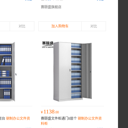
赛颐盛旗舰店
对比
加入购物车
对比
1138
¥
.00
层台
钢制办公文件资
赛颐盛文件柜通门8层个
钢制办公文件资
料柜