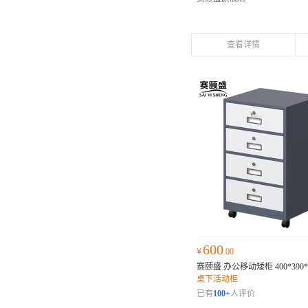
查看详情
600
¥
.00
赛颐盛 办公移动矮柜 400*390*
桌下活动柜
已有
100+
人评价