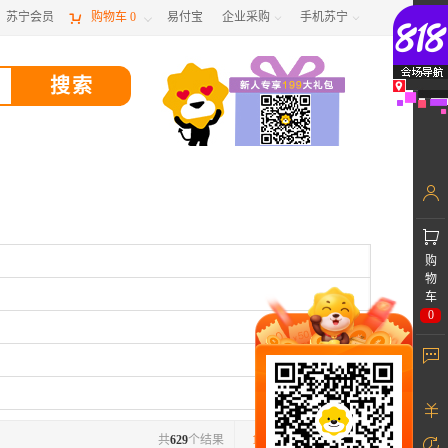
苏宁会员

购物车
0
易付宝
企业采购
手机苏宁



购
物
车
0
共
629
个结果
1
/11