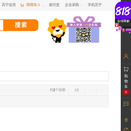
苏宁会员

购物车
0
易付宝
企业采购
手机苏宁



购
物
车
共
2
个结果
1
/1
0