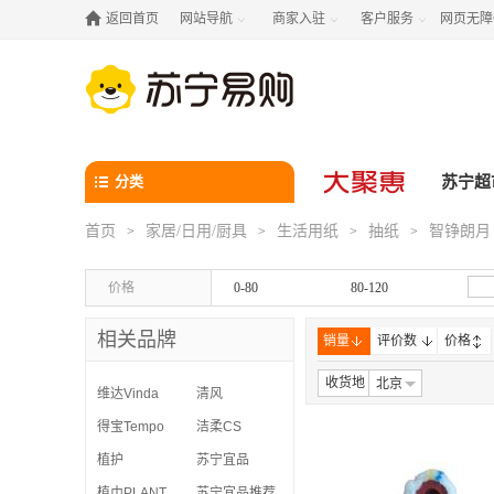

返回首页
网站导航
商家入驻
客户服务
网页无障



分类
苏宁超
首页
家居/日用/厨具
生活用纸
抽纸
智铮朗月
>
>
>
>
价格
0-80
80-120
相关品牌
销量
评价数
价格
收货地
北京
维达Vinda
清风
得宝Tempo
洁柔CS
植护
苏宁宜品
植巾PLANTJIN
苏宁宜品推荐