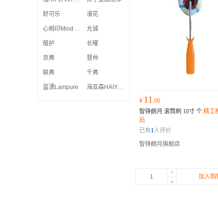
舒可乐
漫花
心相印Mind Act Upon Mind
允诚
植护
长曜
京弗
慧仲
联弗
千弗
蓝漂Lampure
海亚森HAIYASEN
11
¥
.00
智铮朗月 滚筒刷 10寸 个
精工
后
已有
1
人评价
智铮朗月旗舰店
+
加入购
-