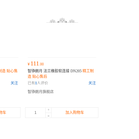
111
¥
.00
制造 贴心售
智铮朗月 法兰橡胶软连接 DN205
精工制
造 贴心售后
关注
已有
1
人评价
关注
智铮朗月旗舰店
+
物车
加入购物车
-