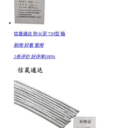
信晟通达 防火泥 720型 箱
耐用
好看
管用
2条评价
好评率100%