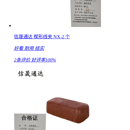
信晟通达 楔形线夹 NX-2 个
好看
耐用
结实
2条评价
好评率100%