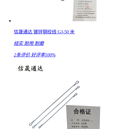
信晟通达 镀锌钢绞线 GJ-50 米
结实
耐用
耐磨
2条评价
好评率100%