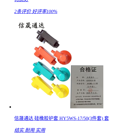
2条评价
好评率100%
信晟通达 硅橡胶护套 HY5WS-17/50(3件套) 套
结实
耐用
实用