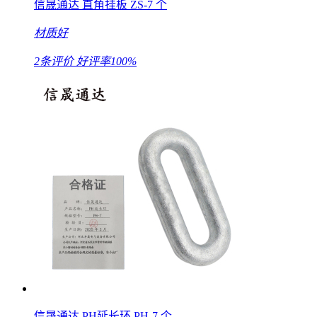
信晟通达 直角挂板 ZS-7 个
材质好
2条评价
好评率100%
信晟通达 PH延长环 PH-7 个