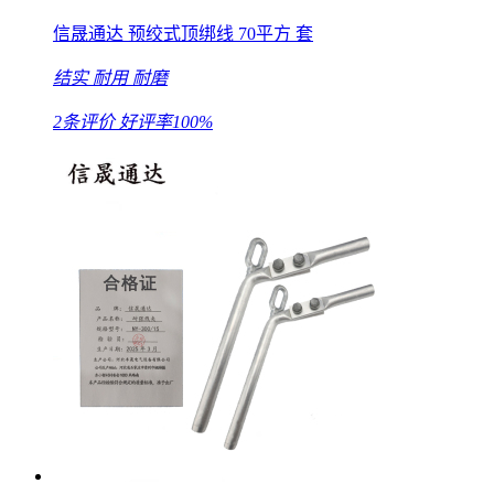
信晟通达 预绞式顶绑线 70平方 套
结实
耐用
耐磨
2条评价
好评率100%