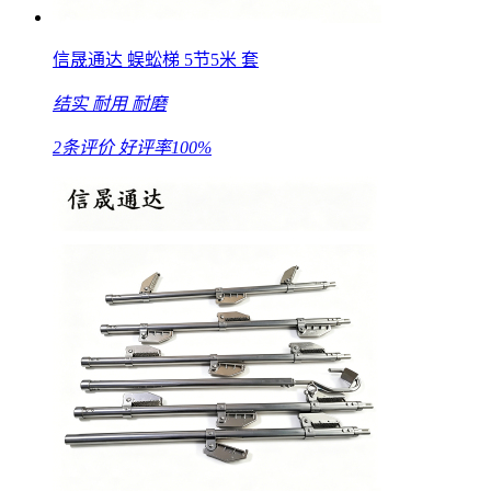
信晟通达 蜈蚣梯 5节5米 套
结实
耐用
耐磨
2条评价
好评率100%