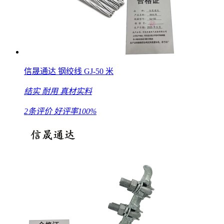
信晟通达 钢绞线 GJ-50 米
结实
耐用
真材实料
2条评价
好评率100%