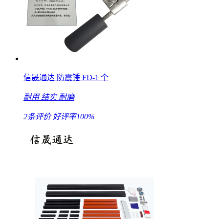
信晟通达 防震锤 FD-1 个
耐用
结实
耐磨
2条评价
好评率100%