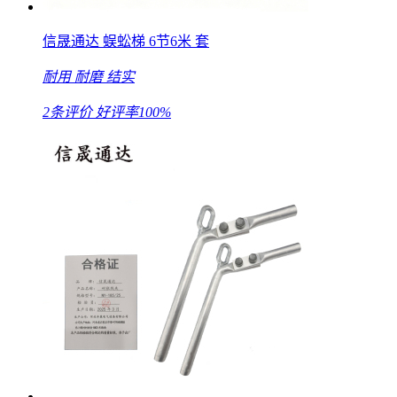
信晟通达 蜈蚣梯 6节6米 套
耐用
耐磨
结实
2条评价
好评率100%