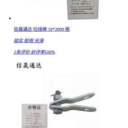
信晟通达 拉线棒 18*2000 根
结实
耐用
光滑
2条评价
好评率100%