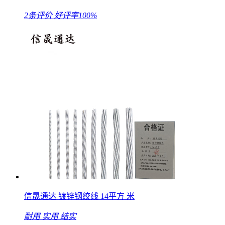
2条评价
好评率100%
信晟通达 镀锌钢绞线 14平方 米
耐用
实用
结实