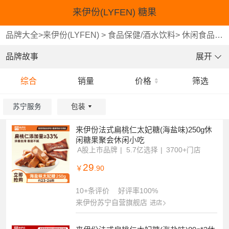
来伊份(LYFEN) 糖果
品牌大全
>
来伊份(LYFEN)
>
食品保健/酒水饮料
>
休闲食品
>
品牌故事
展开
综合
销量
价格
筛选
苏宁服务
包装
来伊份法式扁桃仁太妃糖(海盐味)250g休
重选
确认
闲糖果聚会休闲小吃
A股上市品牌
5.7亿选择
3700+门店
29
￥
.90
10+条评价
好评率100%
来伊份苏宁自营旗舰店
进店