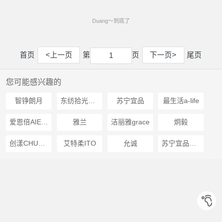
Duang～到底了
首页
<上一页
第
页
下一页>
尾页
1
1
您可能感兴趣的
智铮朗月
东纺拾光DONGFANGSHIGUANG
苏宁宜品
最生活a-life
爱恩倍AIENBE
雅兰
洁丽雅grace
炯毅
创漾CHUANGYANG
艾特柔ITO
允诚
苏宁宜品推荐