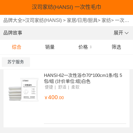
汉司家纺(HANSI) 一次性毛巾
品牌大全
>
汉司家纺(HANSI)
>
家居/日用/厨具
>
家纺
>
一次性毛巾
品牌故事
展开
综合
销量
价格
筛选
苏宁服务
HANSI-62一次性浴巾70*100cm1条/包 5
包/组 (计价单位:组)白色
便捷
舒适
柔软
400
￥
.00