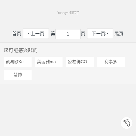
Duang～到底了
首页
<上一页
第
页
下一页>
尾页
1
1
您可能感兴趣的
凯易欧Keyeon
美丽雅maryya
家柏饰CORATED
利事多
慧仲