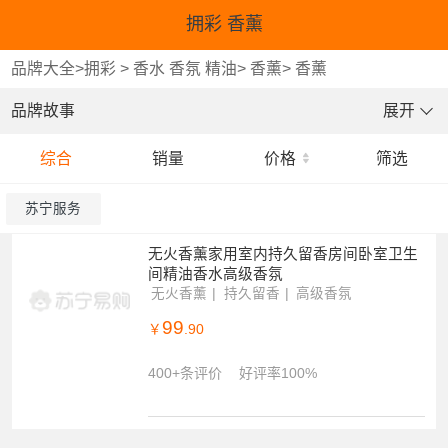
拥彩 香薰
品牌大全
>
拥彩
>
香水 香氛 精油
>
香薰
>
香薰
品牌故事
展开
综合
销量
价格
筛选
苏宁服务
无火香薰家用室内持久留香房间卧室卫生
间精油香水高级香氛
无火香薰
持久留香
高级香氛
99
￥
.90
400+条评价
好评率100%