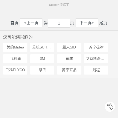
Duang～到底了
首页
<上一页
第
页
下一页>
尾页
1
1
您可能感兴趣的
美的Midea
苏航SUHANG
超人SID
苏宁极物
飞利浦
3M
东成
艾诗凯奇SKG
飞科FLYCO
摩飞
苏宁宜品
践程