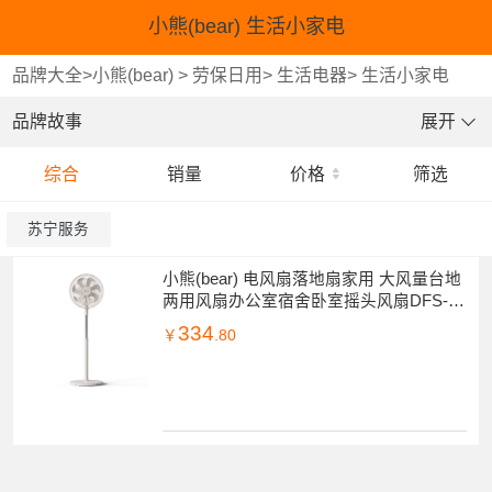
小熊(bear) 生活小家电
品牌大全
>
小熊(bear)
>
劳保日用
>
生活电器
>
生活小家电
品牌故事
展开
综合
销量
价格
筛选
苏宁服务
小熊(bear) 电风扇落地扇家用 大风量台地
两用风扇办公室宿舍卧室摇头风扇DFS-G
50Z1
334
￥
.80