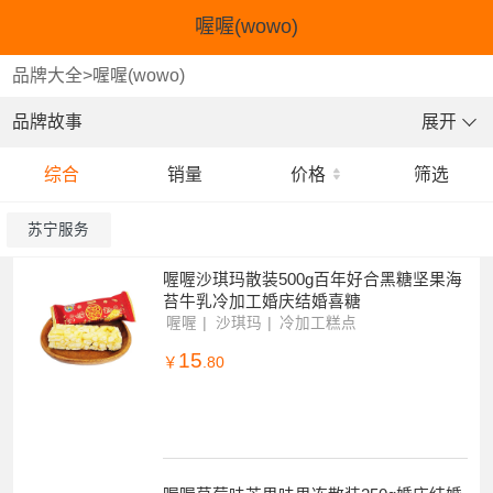
喔喔(wowo)
品牌大全
>
喔喔(wowo)
品牌故事
展开
综合
销量
价格
筛选
苏宁服务
喔喔沙琪玛散装500g百年好合黑糖坚果海
苔牛乳冷加工婚庆结婚喜糖
喔喔
沙琪玛
冷加工糕点
15
￥
.80