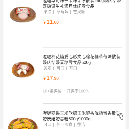
喔喔草莓味芒果味果冻散装250g婚庆结婚
喜糖诞生礼满月休闲零食品
果冻
草莓味
芒果味
11
￥
.80
喔喔棉花糖爱心形夹心棉花糖草莓味散装
婚庆结婚喜糖零食品500g
美观
可口
可口
17
￥
.90
10+条评价
好评率100%
喔喔糖果玉米软糖玉米醇香吮指留香散装
婚庆结婚喜糖500g/1000g
可口
怀旧零食
整洁