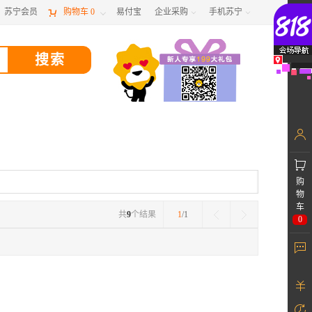
苏宁会员

购物车
0
易付宝
企业采购
手机苏宁



购
物
车
共
9
个结果
1
/1
0