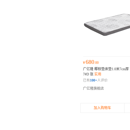
680
¥
.00
广亿隆 椰棕垫床垫1.0米7cm厚 W
7#D 张
实用
已有
100+
人评价
广亿隆旗舰店
加入购物车