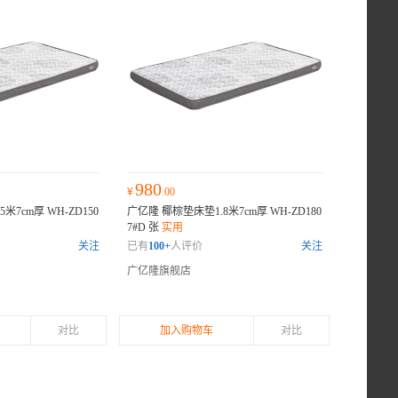
980
¥
.00
米7cm厚 WH-ZD150
广亿隆 椰棕垫床垫1.8米7cm厚 WH-ZD180
7#D 张
实用
关注
已有
100+
人评价
关注
广亿隆旗舰店
对比
加入购物车
对比