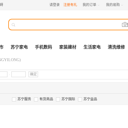
碍
请登录
注册有礼
我的订单
我的易购



市
苏宁家电
手机数码
家装建材
生活家电
清洗维修
GYILONG)
-
确定
苏宁服务
有货商品
苏宁国际
苏宁益品