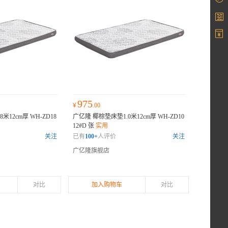
975
¥
.00
米12cm厚 WH-ZD18
广亿隆 椰棕垫床垫1.0米12cm厚 WH-ZD10
12#D 张
实用
关注
已有
100+
人评价
关注
广亿隆旗舰店
对比
加入购物车
对比