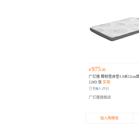
975
¥
.00
广亿隆 椰棕垫床垫1.0米12cm厚 
12#D 张
实用
已有
0
人评价
广亿隆旗舰店
加入购物车