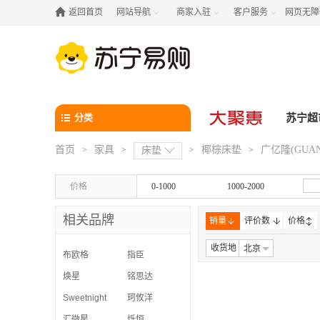

返回首页
网站导航
商家入驻
客户服务
网页无障



分类
苏宁超
首页
家具
椰棕床垫
广亿隆(GUAN
>
>
床垫
>
>
价格
0-1000
1000-2000
相关品牌
销量
评价数
价格
收货地
北京
布欧格
指臣
焕星
铭思达
Sweetnight
珂攸洋
汇微星
烁恒