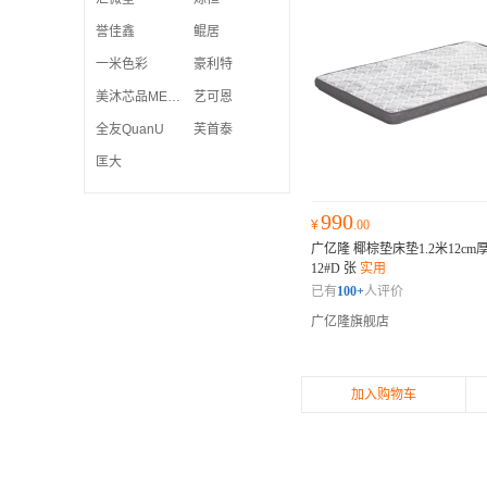
誉佳鑫
鲲居
一米色彩
豪利特
美沐芯品MEIMUXINPIN
艺可恩
全友QuanU
芙首泰
匡大
990
¥
.00
广亿隆 椰棕垫床垫1.2米12cm厚 
12#D 张
实用
已有
100+
人评价
广亿隆旗舰店
加入购物车