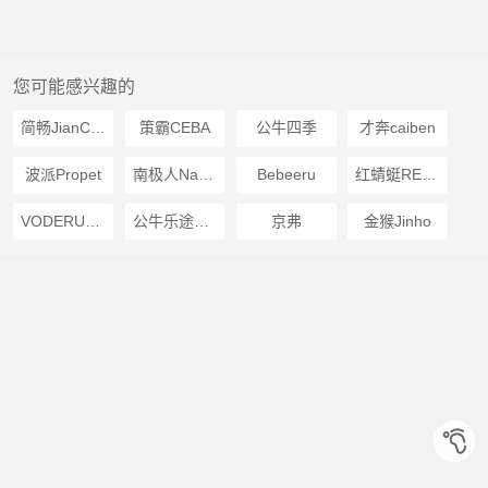
您可能感兴趣的
简畅JianChang
策霸CEBA
公牛四季
才奔caiben
波派Propet
南极人NanJiren
Bebeeru
红蜻蜓REDDRAGONFLY
VODERUGG
公牛乐途BULLLOTTO
京弗
金猴Jinho