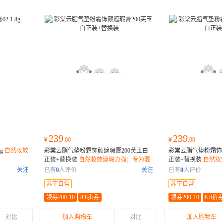
239
239
¥
.00
¥
.00
g
自然妆效
彩棠云脂气垫粉霜饰颜遮瑕膏200芙玉白
彩棠云脂气垫粉霜饰
正装+替换装
自然妆效遮瑕力强；专为混
正装+替换装
自然妆
合性肤质设计；15g容量持久使用；
合性肤质设计；15
关注
已有
0
人评价
关注
已有
0
人评价
苏宁自营
苏宁自营
领券200-10
8.8折券
领券200-10
8.8折
对比
加入购物车
对比
加入购物车