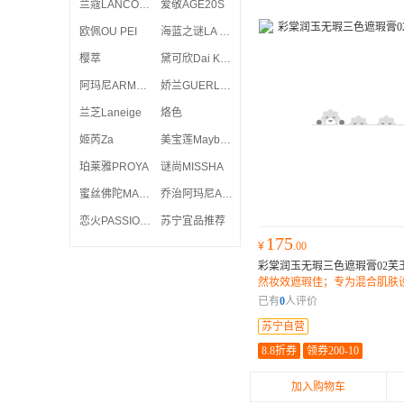
兰蔻LANCOME
爱敬AGE20S
欧佩OU PEI
海蓝之谜LA MER
樱萃
黛可欣Dai Ke Xin
阿玛尼ARMANI
娇兰GUERLAIN
兰芝Laneige
烙色
姬芮Za
美宝莲Maybelline
珀莱雅PROYA
谜尚MISSHA
蜜丝佛陀MAX FACTOR
乔治阿玛尼ARMANI GIORGIO
恋火PASSIONAL LOVER
苏宁宜品推荐
175
¥
.00
彩棠润玉无瑕三色遮瑕膏02芙玉
然妆效遮瑕佳；专为混合肌肤设
量持久使用；
已有
0
人评价
苏宁自营
8.8折券
领券200-10
加入购物车