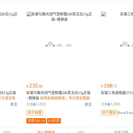
235
198
¥
.00
¥
.75
白15g正装
彩棠匀衡光润气垫粉霜200芙玉白15g正装
彩棠三色遮瑕盘373
专为混合性
+替换装
自然妆效遮瑕佳；专为混合肌肤
设计；15g容量持久使用；
关注
已有
0
人评价
关注
已有
0
人评价
苏宁自营
苏宁服务
Roval F
领券200-10
8.8折券
对比
加入购物车
对比
查看详情