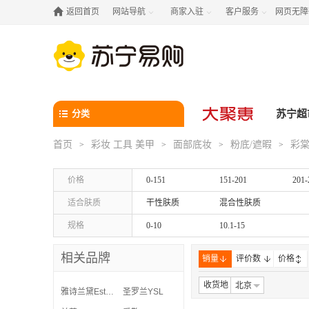

返回首页
网站导航
商家入驻
客户服务
网页无障



分类
苏宁超
首页
彩妆 工具 美甲
面部底妆
粉底/遮暇
彩棠
>
>
>
>
价格
0-151
151-201
201-
适合肤质
干性肤质
混合性肤质
规格
0-10
10.1-15
相关品牌
销量
评价数
价格
收货地
北京
雅诗兰黛Estee Lauder
圣罗兰YSL