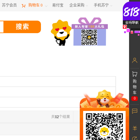
苏宁会员

购物车
0
易付宝
企业采购
手机苏宁



购
物
车
0
共
12
个结果
1
/1