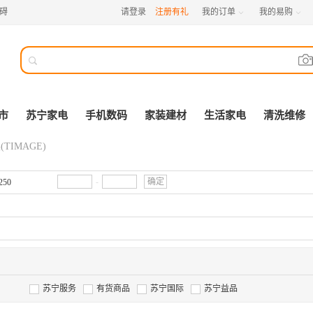
碍
请登录
注册有礼
我的订单
我的易购



市
苏宁家电
手机数码
家装建材
生活家电
清洗维修
(TIMAGE)
-
确定
250
苏宁服务
有货商品
苏宁国际
苏宁益品