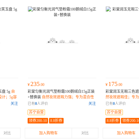
235
175
¥
.00
¥
.00
盘 5g
自
彩棠匀衡光润气垫粉霜100鹅绒白15g正装
彩棠润玉无瑕三色遮瑕
计；5g容
+替换装
自然妆效遮瑕力强；专为混合性
然妆效遮瑕佳；专为
肤质设计；15g容量持久使用；
量持久使用；
关注
已有
0
人评价
关注
已有
0
人评价
苏宁自营
苏宁自营
领券200-10
8.8折券
8.8折券
领券200-1
对比
加入购物车
对比
加入购物车