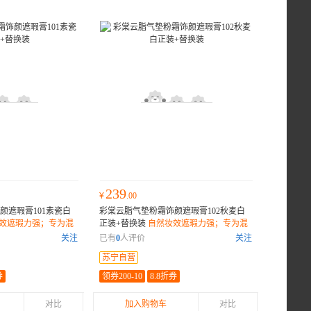
239
¥
.00
颜遮瑕膏101素瓷白
彩棠云脂气垫粉霜饰颜遮瑕膏102秋麦白
效遮瑕力强；专为混
正装+替换装
自然妆效遮瑕力强；专为混
g容量持久使用；
合性肤质设计；15g容量持久使用；
关注
已有
0
人评价
关注
苏宁自营
券
领券200-10
8.8折券
对比
加入购物车
对比