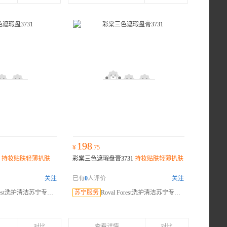
198
¥
.75
1
持妆贴肤轻薄扒肤
彩棠三色遮瑕盘膏3731
持妆贴肤轻薄扒肤
关注
已有
0
人评价
关注
orest洗护清洁苏宁专卖店
苏宁服务
Roval Forest洗护清洁苏宁专卖店
对比
查看详情
对比