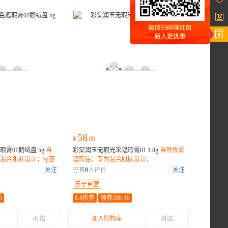
58
¥
.00
膏01鹅绒盘 5g
自
彩棠润玉无瑕光采遮瑕膏01 1.8g
自然妆效
混合肌肤设计；5g容
遮瑕佳；专为混合肌肤设计；
关注
已有
0
人评价
关注
苏宁自营
0
8.8折券
领券200-10
对比
加入购物车
对比