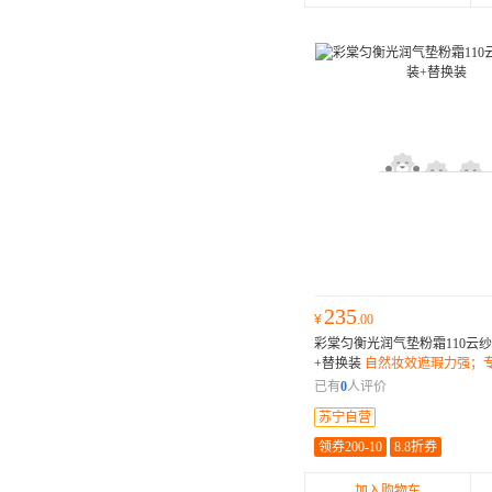
235
¥
.00
彩棠匀衡光润气垫粉霜110云纱
+替换装
自然妆效遮瑕力强；
肤质设计；15g容量持久使用；
已有
0
人评价
苏宁自营
领券200-10
8.8折券
加入购物车