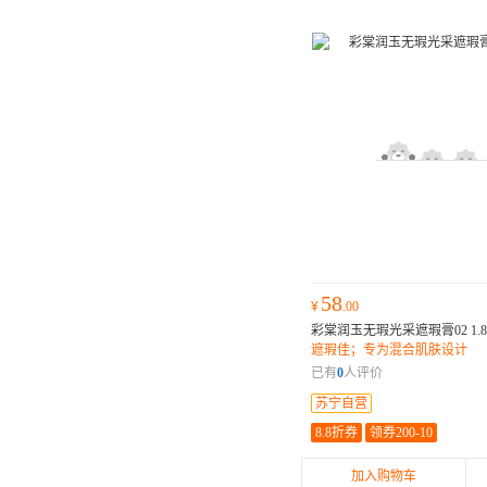
58
¥
.00
彩棠润玉无瑕光采遮瑕膏02 1.8
遮瑕佳；专为混合肌肤设计
已有
0
人评价
苏宁自营
8.8折券
领券200-10
加入购物车