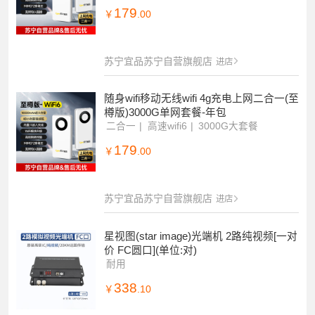
179
￥
.00
苏宁宜品苏宁自营旗舰店
进店
随身wifi移动无线wifi 4g充电上网二合一(至
樽版)3000G单网套餐-年包
二合一
高速wifi6
3000G大套餐
179
￥
.00
苏宁宜品苏宁自营旗舰店
进店
星视图(star image)光端机 2路纯视频[一对
价 FC圆口](单位:对)
耐用
338
￥
.10