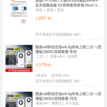
普联(TP-LINK) 大道AX3000满血WiFi6千
兆无线路由器 5G双频家用穿墙 Mesh 300
0M无线速率 信号增强 易展 XDR3010
路由
路由
路由
207
￥
.80
苏宁宜品苏宁自营旗舰店
进店
随身wifi移动无线wifi 4g充电上网二合一(至
樽版)3000G双网套餐-年包
二合一
高速wifi6
长续航
179
￥
.00
1条评价
好评率100%
苏宁宜品苏宁自营旗舰店
进店
随身wifi移动无线wifi 4g充电上网二合一(至
樽版)3000G双网套餐-月包
随身wifi
便携式
苏宁宜品