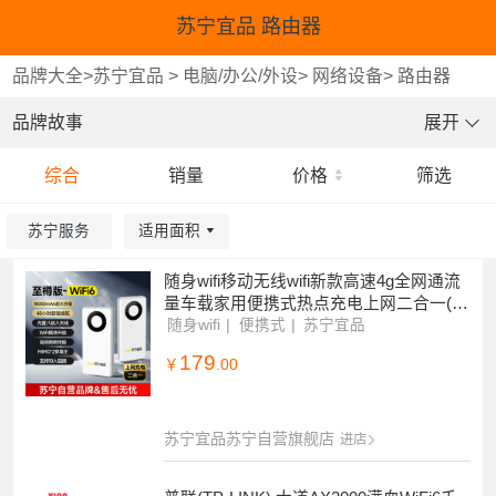
苏宁宜品 路由器
品牌大全
>
苏宁宜品
>
电脑/办公/外设
>
网络设备
>
路由器
品牌故事
展开
综合
销量
价格
筛选
苏宁服务
适用面积
随身wifi移动无线wifi新款高速4g全网通流
重选
重选
确认
确认
量车载家用便携式热点充电上网二合一(至
樽版)3000G单网套餐-月包
随身wifi
便携式
苏宁宜品
179
￥
.00
苏宁宜品苏宁自营旗舰店
进店