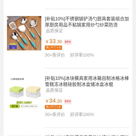
[补贴10%]不锈钢锅铲汤勺厨具套装组合加
厚厨房用品不粘锅家用炒勺炒菜防烫
品质保证
33
￥
.30
到手价
满1件打9折
30+条评价
好评率100%
[补贴10%]冰块模具家用冰箱自制冰格冰棒
雪糕冻冰糕硅胶制冰盒储冰盒冰棍
品质保证
34
￥
.20
到手价
满1件打9折
30+条评价
好评率100%