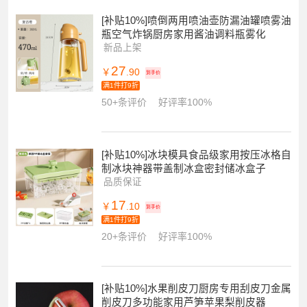
[补贴10%]喷倒两用喷油壶防漏油罐喷雾油
瓶空气炸锅厨房家用酱油调料瓶雾化
新品上架
27
￥
.90
到手价
满1件打9折
50+条评价
好评率100%
[补贴10%]冰块模具食品级家用按压冰格自
制冰块神器带盖制冰盒密封储冰盒子
品质保证
17
￥
.10
到手价
满1件打9折
20+条评价
好评率100%
[补贴10%]水果削皮刀厨房专用刮皮刀金属
削皮刀多功能家用芦笋苹果梨削皮器