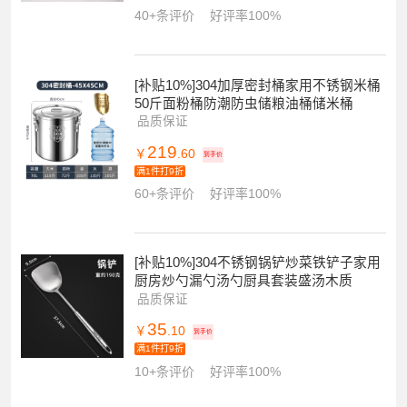
40+条评价
好评率100%
[补贴10%]304加厚密封桶家用不锈钢米桶
50斤面粉桶防潮防虫储粮油桶储米桶
品质保证
219
￥
.60
到手价
满1件打9折
60+条评价
好评率100%
[补贴10%]304不锈钢锅铲炒菜铁铲子家用
厨房炒勺漏勺汤勺厨具套装盛汤木质
品质保证
35
￥
.10
到手价
满1件打9折
10+条评价
好评率100%