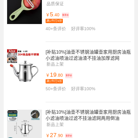
品质保证
5
￥
.40
到手价
满1件打9折
40+条评价
好评率100%
[补贴10%]油壶不锈钢油罐壶家用厨房油瓶
小滤油喷油过滤油渣不挂油加厚滤网
新品上架
19
￥
.80
到手价
满1件打9折
50+条评价
好评率100%
[补贴10%]油壶不锈钢油罐壶家用厨房油瓶
小滤油喷油过滤不挂油滤网两用倒油
新品上架
27
￥
.90
到手价