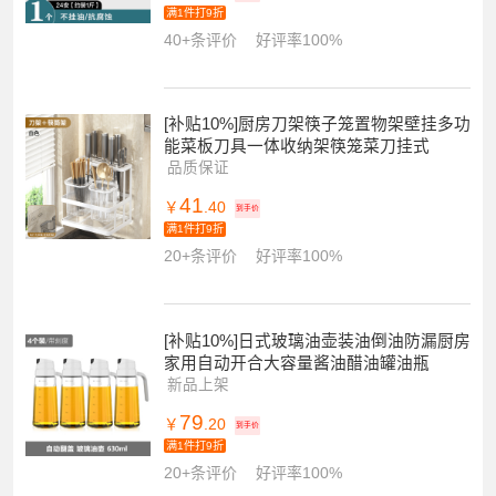
满1件打9折
40+条评价
好评率100%
[补贴10%]厨房刀架筷子笼置物架壁挂多功
能菜板刀具一体收纳架筷笼菜刀挂式
品质保证
41
￥
.40
到手价
满1件打9折
20+条评价
好评率100%
[补贴10%]日式玻璃油壶装油倒油防漏厨房
家用自动开合大容量酱油醋油罐油瓶
新品上架
79
￥
.20
到手价
满1件打9折
20+条评价
好评率100%