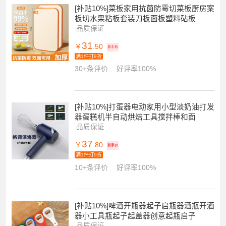
[补贴10%]菜板家用抗菌防霉切菜板厨房案
板切水果粘板套装刀板面板塑料砧板
品质保证
31
￥
.50
到手价
满1件打9折
30+条评价
好评率100%
[补贴10%]打蛋器电动家用小型淡奶油打发
器蛋糕机半自动烘焙工具搅拌棒和面
品质保证
37
￥
.80
到手价
满1件打9折
10+条评价
好评率100%
[补贴10%]啤酒开瓶器起子启瓶器酒瓶开酒
器小工具瓶起子起盖器创意起瓶启子
品质保证