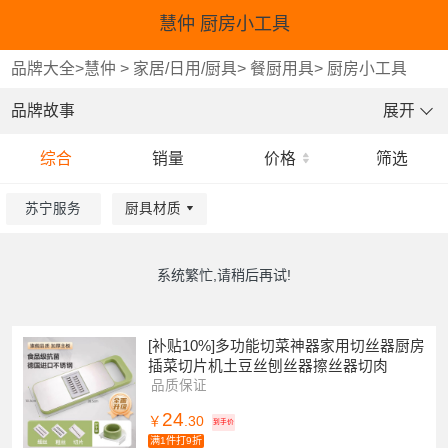
慧仲 厨房小工具
品牌大全
>
慧仲
>
家居/日用/厨具
>
餐厨用具
>
厨房小工具
品牌故事
展开
综合
销量
价格
筛选
苏宁服务
厨具材质
重选
重选
确认
确认
系统繁忙,请稍后再试!
[补贴10%]多功能切菜神器家用切丝器厨房
插菜切片机土豆丝刨丝器擦丝器切肉
品质保证
24
￥
.30
到手价
满1件打9折