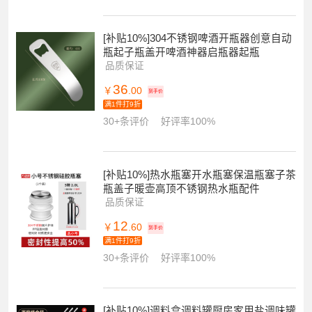
[补贴10%]304不锈钢啤酒开瓶器创意自动
瓶起子瓶盖开啤酒神器启瓶器起瓶
品质保证
36
￥
.00
到手价
满1件打9折
30+条评价
好评率100%
[补贴10%]热水瓶塞开水瓶塞保温瓶塞子茶
瓶盖子暖壶高顶不锈钢热水瓶配件
品质保证
12
￥
.60
到手价
满1件打9折
30+条评价
好评率100%
[补贴10%]调料盒调料罐厨房家用盐调味罐