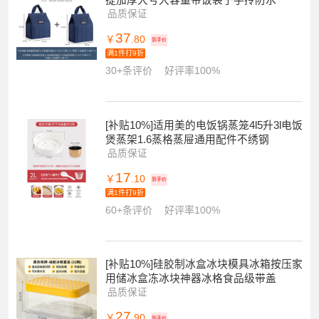
提加厚大号大容量带饭袋子手拎防水
品质保证
37
￥
.80
到手价
满1件打9折
30+条评价
好评率100%
[补贴10%]适用美的电饭锅蒸笼4l5升3l电饭
煲蒸架1.6蒸格蒸屉通用配件不绣钢
品质保证
17
￥
.10
到手价
满1件打9折
60+条评价
好评率100%
[补贴10%]硅胶制冰盒冰块模具冰箱按压家
用储冰盒冻冰块神器冰格食品级带盖
品质保证
27
￥
.90
到手价