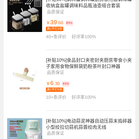
收纳盒盐罐调味料品瓶油壶组合套装
品质保证
39
￥
.60
到手价
满1件打9折
40+条评价
好评率100%
[补贴10%]食品封口夹密封夹厨房零食小夹
子家用食物保鲜袋奶粉茶叶封口神器
品质保证
6
￥
.30
到手价
满1件打9折
10+条评价
好评率100%
[补贴10%]电动蒜泥神器自动压蒜末捣碎器
小型绞拉切蒜机蒜蓉绞肉无线
品质保证