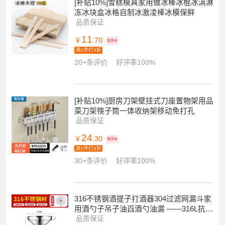
[补贴10%]雪糕模具家用做冰棒冰棍冰淇淋
冻冰块盒冰格自制冰激凌棒冰模保鲜
品质保证
11
￥
.70
到手价
满1件打9折
20+条评价
好评率100%
[补贴10%]厨房刀架壁挂式刀座置物架用品
菜刀架筷子筒一体收纳架移动免打孔
品质保证
24
￥
.30
到手价
满1件打9折
30+条评价
好评率100%
316不锈钢酒提子打酒器304过滤网漏斗家
用酒勺子吊子油舀酒勺油漏 ——316L抗
菌-小号漏斗[口径11cm](赠滤网)
品质保证