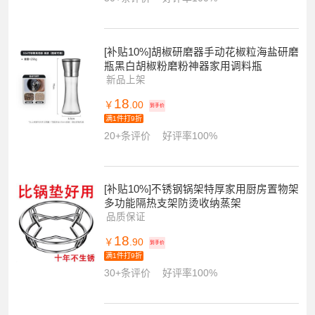
[补贴10%]胡椒研磨器手动花椒粒海盐研磨
瓶黑白胡椒粉磨粉神器家用调料瓶
新品上架
18
￥
.00
到手价
满1件打9折
20+条评价
好评率100%
[补贴10%]不锈钢锅架特厚家用厨房置物架
多功能隔热支架防烫收纳蒸架
品质保证
18
￥
.90
到手价
满1件打9折
30+条评价
好评率100%