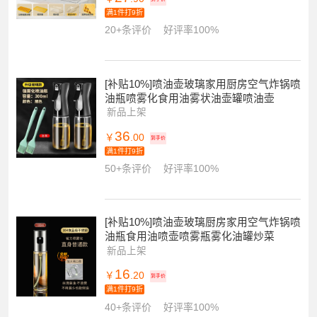
满1件打9折
20+条评价
好评率100%
[补贴10%]喷油壶玻璃家用厨房空气炸锅喷
油瓶喷雾化食用油雾状油壶罐喷油壶
新品上架
36
￥
.00
到手价
满1件打9折
50+条评价
好评率100%
[补贴10%]喷油壶玻璃厨房家用空气炸锅喷
油瓶食用油喷壶喷雾瓶雾化油罐炒菜
新品上架
16
￥
.20
到手价
满1件打9折
40+条评价
好评率100%