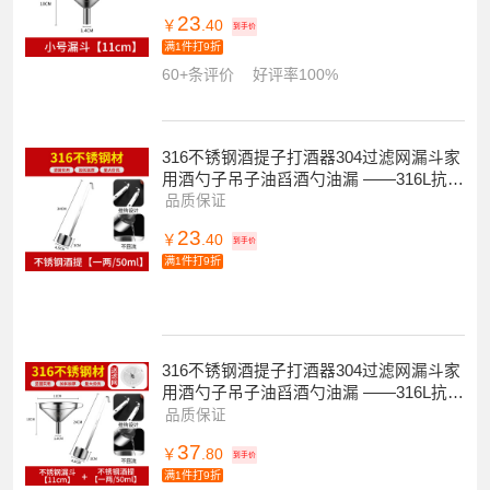
23
￥
.40
到手价
满1件打9折
60+条评价
好评率100%
316不锈钢酒提子打酒器304过滤网漏斗家
用酒勺子吊子油舀酒勺油漏 ——316L抗
菌-酒提[一两/50ml]
品质保证
23
￥
.40
到手价
满1件打9折
316不锈钢酒提子打酒器304过滤网漏斗家
用酒勺子吊子油舀酒勺油漏 ——316L抗
菌-漏斗[口径11cm]+酒提[一两]
品质保证
37
￥
.80
到手价
满1件打9折