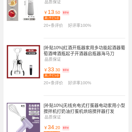
品质保证
13
￥
.50
到手价
满1件打9折
20+条评价
好评率100%
[补贴10%]红酒开瓶器家用多功能起酒器葡
萄酒啤酒瓶起子开酒器启瓶器海马刀
品质保证
33
￥
.30
到手价
满1件打9折
20+条评价
好评率100%
[补贴10%]无线充电式打蛋器电动家用小型
搅拌机打奶油打蛋机烘焙搅拌器打发
品质保证
34
￥
.20
到手价