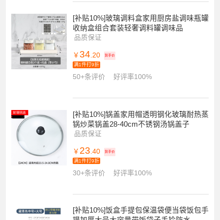
[补贴10%]玻璃调料盒家用厨房盐调味瓶罐
收纳盒组合套装轻奢调料罐调味品
品质保证
34
￥
.20
到手价
满1件打9折
50+条评价
好评率100%
[补贴10%]锅盖家用帽透明钢化玻璃耐热蒸
锅炒菜锅盖28-40cm不锈钢汤锅盖子
品质保证
23
￥
.40
到手价
满1件打9折
30+条评价
好评率100%
[补贴10%]饭盒手提包保温袋便当袋饭包手