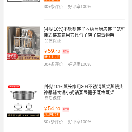
30+条评价
好评率100%
[补贴10%]不锈钢筷子收纳盒厨房筷子笼壁
挂式筷笼家用刀具勺子筷子筒置物架
品质保证
59
￥
.40
到手价
满1件打9折
30+条评价
好评率100%
[补贴10%]蒸笼家用304不锈钢蒸架蒸馒头
神器辅食锅小奶锅蒸屉篦子蒸格蒸架
品质保证
54
￥
.90
到手价
满1件打9折
50+条评价
好评率100%