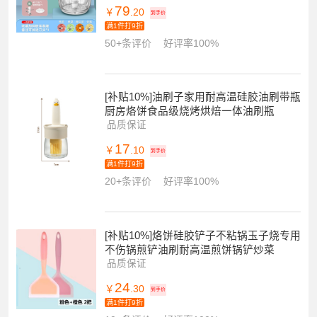
79
￥
.20
到手价
满1件打9折
50+条评价
好评率100%
[补贴10%]油刷子家用耐高温硅胶油刷带瓶
厨房烙饼食品级烧烤烘焙一体油刷瓶
品质保证
17
￥
.10
到手价
满1件打9折
20+条评价
好评率100%
[补贴10%]烙饼硅胶铲子不粘锅玉子烧专用
不伤锅煎铲油刷耐高温煎饼锅铲炒菜
品质保证
24
￥
.30
到手价
满1件打9折