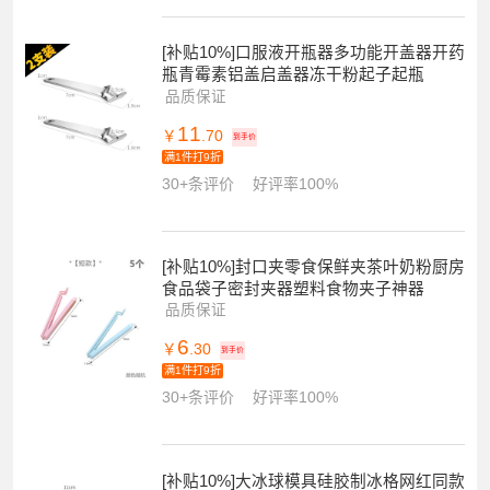
[补贴10%]口服液开瓶器多功能开盖器开药
瓶青霉素铝盖启盖器冻干粉起子起瓶
品质保证
11
￥
.70
到手价
满1件打9折
30+条评价
好评率100%
[补贴10%]封口夹零食保鲜夹茶叶奶粉厨房
食品袋子密封夹器塑料食物夹子神器
品质保证
6
￥
.30
到手价
满1件打9折
30+条评价
好评率100%
[补贴10%]大冰球模具硅胶制冰格网红同款