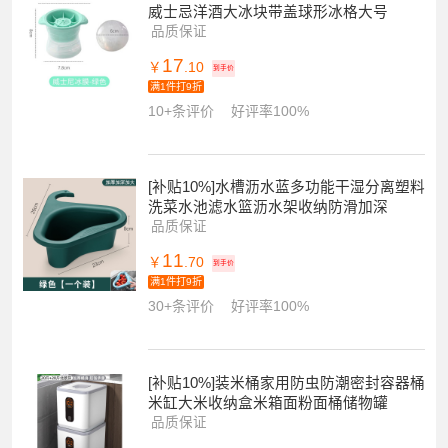
威士忌洋酒大冰块带盖球形冰格大号
品质保证
17
￥
.10
到手价
满1件打9折
10+条评价
好评率100%
[补贴10%]水槽沥水蓝多功能干湿分离塑料
洗菜水池滤水篮沥水架收纳防滑加深
品质保证
11
￥
.70
到手价
满1件打9折
30+条评价
好评率100%
[补贴10%]装米桶家用防虫防潮密封容器桶
米缸大米收纳盒米箱面粉面桶储物罐
品质保证