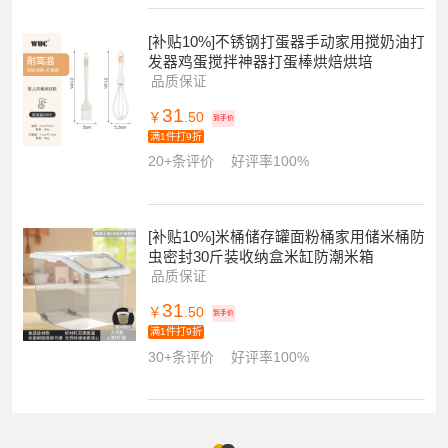
[补贴10%]不锈钢打蛋器手动家用搅奶油打
发器鸡蛋搅拌神器打蛋棒烘焙烘培
品质保证
31
￥
.50
到手价
满1件打9折
20+条评价
好评率100%
[补贴10%]米桶储存罐面粉桶家用储米桶防
虫密封30斤装收纳盒米缸防潮米箱
品质保证
31
￥
.50
到手价
满1件打9折
30+条评价
好评率100%