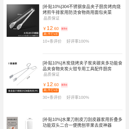
[补贴10%]304不锈钢食品夹子厨房烤肉烧
烤煎牛排家用防烫食物商用面包夹菜
品质保证
12
￥
.60
到手价
满1件打9折
10+条评价
好评率100%
[补贴10%]木炭烧烤夹子炭夹碳夹多功能食
品夹食物夹炭火钳专用工具配件厨房
品质保证
12
￥
.60
到手价
满1件打9折
30+条评价
好评率100%
[补贴10%]水果刀削皮刀刮皮器家用折叠多
功能双头二合一便携刨苹果去皮神器