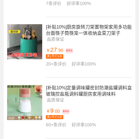
7条评价
好评率100%
[补贴10%]厨房旋转刀架置物架家用多功能
台面筷子筒筷笼一体收纳盒菜刀架子
品质保证
27
￥
.90
到手价
满1件打9折
20+条评价
好评率100%
[补贴10%]定量调味罐密封防潮盐罐调料盒
玻璃控盐瓶调料罐厨房家用调味料
品质保证
9
￥
.00
到手价
满1件打9折
60+条评价
好评率100%