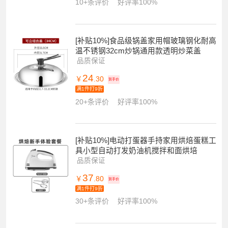
10+条评价
好评率100%
[补贴10%]食品级锅盖家用帽玻璃钢化耐高
温不锈钢32cm炒锅通用款透明炒菜盖
品质保证
24
￥
.30
到手价
满1件打9折
20+条评价
好评率100%
[补贴10%]电动打蛋器手持家用烘焙蛋糕工
具小型自动打发奶油机搅拌和面烘培
品质保证
37
￥
.80
到手价
满1件打9折
30+条评价
好评率100%