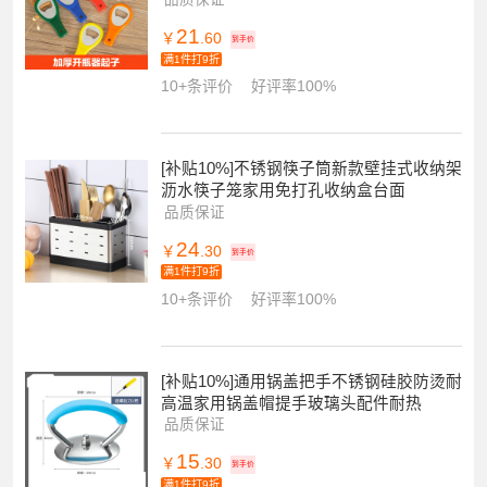
21
￥
.60
到手价
满1件打9折
10+条评价
好评率100%
[补贴10%]不锈钢筷子筒新款壁挂式收纳架
沥水筷子笼家用免打孔收纳盒台面
品质保证
24
￥
.30
到手价
满1件打9折
10+条评价
好评率100%
[补贴10%]通用锅盖把手不锈钢硅胶防烫耐
高温家用锅盖帽提手玻璃头配件耐热
品质保证
15
￥
.30
到手价
满1件打9折