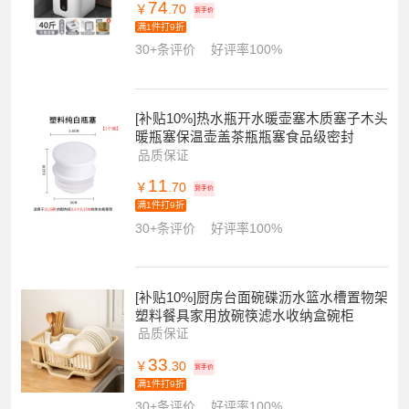
74
￥
.70
到手价
满1件打9折
30+条评价
好评率100%
[补贴10%]热水瓶开水暖壶塞木质塞子木头
暖瓶塞保温壶盖茶瓶瓶塞食品级密封
品质保证
11
￥
.70
到手价
满1件打9折
30+条评价
好评率100%
[补贴10%]厨房台面碗碟沥水篮水槽置物架
塑料餐具家用放碗筷滤水收纳盒碗柜
品质保证
33
￥
.30
到手价
满1件打9折
30+条评价
好评率100%