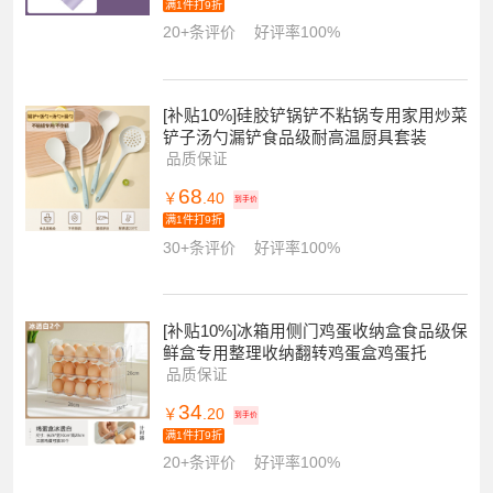
满1件打9折
20+条评价
好评率100%
[补贴10%]硅胶铲锅铲不粘锅专用家用炒菜
铲子汤勺漏铲食品级耐高温厨具套装
品质保证
68
￥
.40
到手价
满1件打9折
30+条评价
好评率100%
[补贴10%]冰箱用侧门鸡蛋收纳盒食品级保
鲜盒专用整理收纳翻转鸡蛋盒鸡蛋托
品质保证
34
￥
.20
到手价
满1件打9折
20+条评价
好评率100%