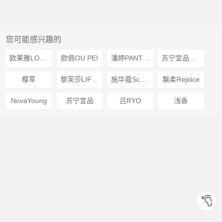
您可能感兴趣的
欧莱雅LOREAL
欧佩OU PEI
潘婷PANTENE
苏宁宜品推荐
樱萃
黎芙莎LIFUSHA
施华蔻Schwarzkopf
飘柔Rejoice
NovaYoung
苏宁宜品
吕RYO
浅香