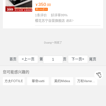
350
￥
.00
满199返55
1条评价
好评率99%
樱花苏宁自营旗舰店
进店
Duang～到底了
首页
<上一页
第
页
下一页>
尾页
1
1
您可能感兴趣的
方太FOTILE
華帝vatti
美的Midea
万和Vanward
老板ROBAM
苏泊尔SUPOR
万家乐
林内Rinnai
海尔Haier
创维Skyworth
约克YORK
百乐满Paloma