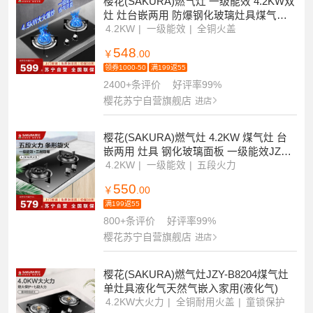
樱花(SAKURA)燃气灶 一级能效 4.2KW双
灶 灶台嵌两用 防爆钢化玻璃灶具煤气灶
(液化气)JZY-ADG03
4.2KW
一级能效
全铜火盖
548
￥
.00
领券1000-50
满199返55
2400+条评价
好评率99%
樱花苏宁自营旗舰店
进店
樱花(SAKURA)燃气灶 4.2KW 煤气灶 台
嵌两用 灶具 钢化玻璃面板 一级能效JZY-
BDB02液化气
4.2KW
一级能效
五段火力
550
￥
.00
满199返55
800+条评价
好评率99%
樱花苏宁自营旗舰店
进店
樱花(SAKURA)燃气灶JZY-B8204煤气灶
单灶具液化气天然气嵌入家用(液化气)
4.2KW大火力
全铜耐用火盖
童锁保护