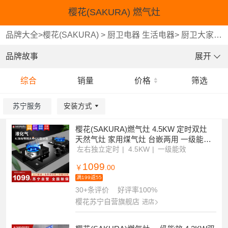
樱花(SAKURA) 燃气灶
品牌大全
>
樱花(SAKURA)
>
厨卫电器 生活电器
>
厨卫大家电
品牌故事
展开
综合
销量
价格
筛选
苏宁服务
安装方式
樱花(SAKURA)燃气灶 4.5KW 定时双灶
重选
确认
天然气灶 家用煤气灶 台嵌两用 一级能效
B9201液化气
左右独立定时
4.5KW
一级能效
1099
￥
.00
满199返55
30+条评价
好评率100%
樱花苏宁自营旗舰店
进店