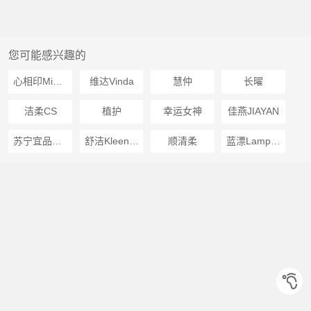
您可能感兴趣的
心相印Mind Act Upon Mind
维达Vinda
慧仲
长曜
洁柔CS
植护
幸运女神
佳燕JIAYAN
苏宁宜品推荐
舒洁Kleenex
顺清柔
蓝漂Lampure