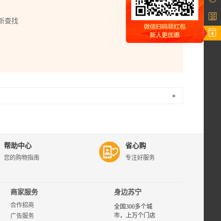
新查找
苏宁易
购宠如
意专
区，为
帮助中心
省心购
您提供
您的购物指南
专注好服务
宠如意
品牌商
品的评
价、图
商家服务
身边苏宁
片、报
合作招商
价等相
全国300多个城
关选购
市，上万个门店
广告服务