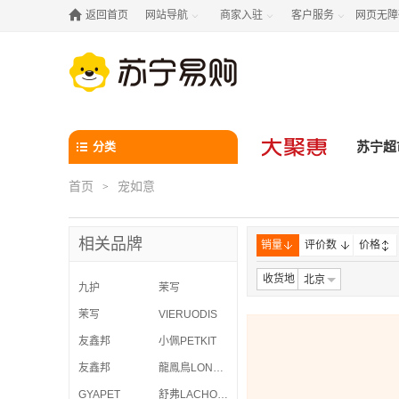

返回首页
网站导航
商家入驻
客户服务
网页无障



分类
苏宁超
首页
宠如意
>
相关品牌
销量
评价数
价格
收货地
北京
九护
茉写
茉写
VIERUODIS
友鑫邦
小佩PETKIT
友鑫邦
龍鳯鳥LONG FENG BIRD
GYAPET
舒弗LACHOUFFE