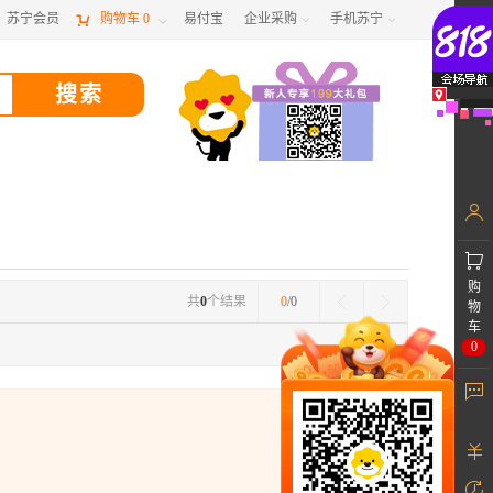
苏宁会员

购物车
0
易付宝
企业采购
手机苏宁



购
共
0
个结果
0
/0
物
车
0