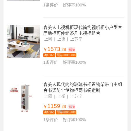
1条评价
好评率100%
森美人电视机柜现代简约视听柜小户型客
厅地柜可伸缩茶几电视柜组合
上网
上街
上苏宁
1573
￥
.28
到手价
满100-3
领券2000-100
1条评价
好评率100%
森美人现代简约玻璃书柜置物架带自由组
合书架防尘储物柜两书橱定制
上网
上街
上苏宁
1159
￥
.28
到手价
满100-3
领券2000-100
1条评价
好评率100%