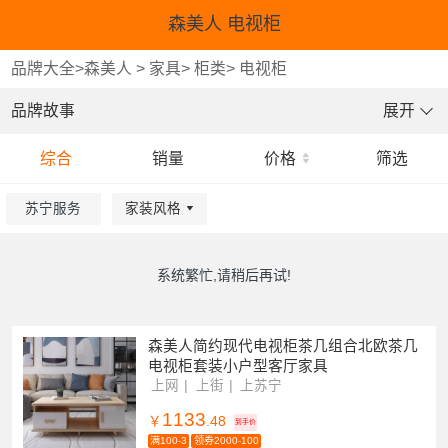
森美人 电视柜
品牌大全
>
森美人
>
家具
>
柜类
>
电视柜
品牌故事
展开
综合
销量
价格
筛选
苏宁服务
家装风格
重选
重选
重选
确认
确认
确认
系统繁忙,请稍后再试!
森美人简约现代电视柜茶几组合北欧茶几
电视柜套装小户型客厅家具
上网
上街
上苏宁
1133
￥
.48
到手价
满100-3
领券2000-100