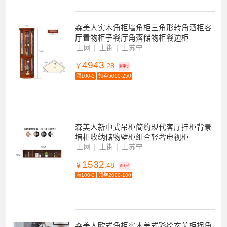
森美人实木角柜墙角柜三角形转角酒柜客
厅置物柜子餐厅角落储物柜餐边柜
上网
上街
上苏宁
4943
￥
.28
到手价
满100-3
领券5000-250
森美人新中式吊柜简约现代客厅挂柜背景
墙柜收纳储物壁柜组合轻奢电视柜
上网
上街
上苏宁
1532
￥
.48
到手价
满100-3
领券2000-100
森美人欧式角柜实木美式彩绘玄关柜拐角