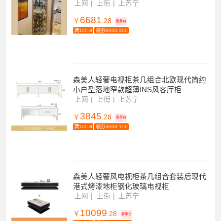
上网
上街
上苏宁
6681
￥
.28
到手价
满100-3
领券6000-300
森美人轻奢电视柜茶几组合北欧现代简约
小户型落地窄款超薄INS风客厅柜
上网
上街
上苏宁
3845
￥
.28
到手价
满100-3
领券3000-150
森美人轻奢风电视柜茶几组合套装后现代
港式烤漆地柜钢化玻璃电视柜
上网
上街
上苏宁
10099
￥
.28
到手价