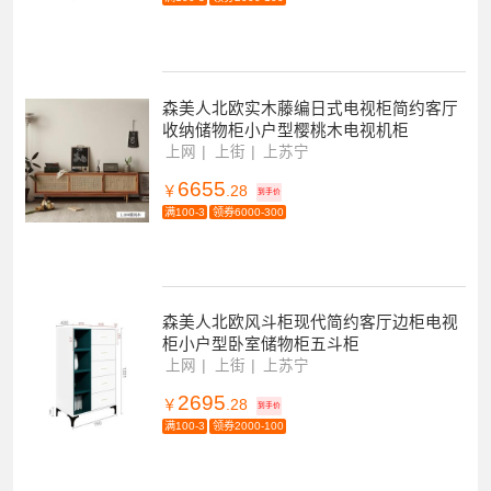
森美人北欧实木藤编日式电视柜简约客厅
收纳储物柜小户型樱桃木电视机柜
上网
上街
上苏宁
6655
￥
.28
到手价
满100-3
领券6000-300
森美人北欧风斗柜现代简约客厅边柜电视
柜小户型卧室储物柜五斗柜
上网
上街
上苏宁
2695
￥
.28
到手价
满100-3
领券2000-100