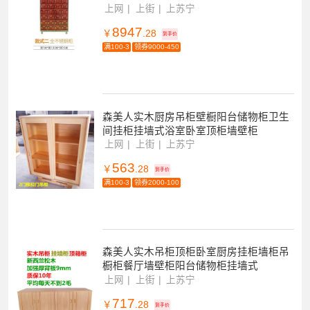
上网
上街
上苏宁
8947
￥
.28
到手价
满100-3
领券9000-450
森美人实木厨房吊柜壁橱阳台储物柜卫生
间挂柜挂墙式浴室卧室顶柜墙壁柜
上网
上街
上苏宁
563
￥
.28
到手价
满100-3
领券2000-100
森美人实木吊柜顶柜卧室厨房挂柜墙柜吊
橱柜餐厅墙壁柜阳台储物柜挂墙式
上网
上街
上苏宁
717
￥
.28
到手价