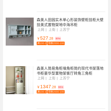
森美人田园实木单心形装饰壁柜挂柜大壁
挂美式置物架地中海吊柜
上网
上街
上苏宁
527
￥
.28
到手价
满100-3
领券2000-100
森美人简易角柜墙角柜简约现代书架落地
书柜豪华型置物架客厅转角三角柜
上网
上街
上苏宁
1347
￥
.28
到手价
满100-3
领券2000-100