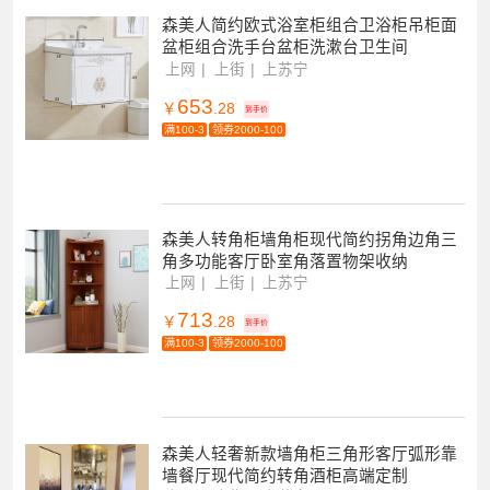
森美人简约欧式浴室柜组合卫浴柜吊柜面
盆柜组合洗手台盆柜洗漱台卫生间
上网
上街
上苏宁
653
￥
.28
到手价
满100-3
领券2000-100
森美人转角柜墙角柜现代简约拐角边角三
角多功能客厅卧室角落置物架收纳
上网
上街
上苏宁
713
￥
.28
到手价
满100-3
领券2000-100
森美人轻奢新款墙角柜三角形客厅弧形靠
墙餐厅现代简约转角酒柜高端定制