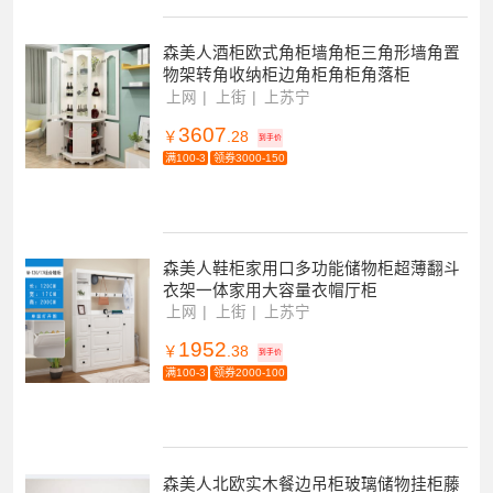
森美人酒柜欧式角柜墙角柜三角形墙角置
物架转角收纳柜边角柜角柜角落柜
上网
上街
上苏宁
3607
￥
.28
到手价
满100-3
领券3000-150
森美人鞋柜家用口多功能储物柜超薄翻斗
衣架一体家用大容量衣帽厅柜
上网
上街
上苏宁
1952
￥
.38
到手价
满100-3
领券2000-100
森美人北欧实木餐边吊柜玻璃储物挂柜藤