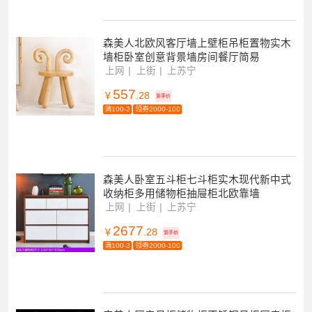
森美人北欧风客厅墙上壁柜吊柜置物实木
墙柜卧室创意背景墙房间餐厅简易
上网
上街
上苏宁
557
￥
.28
到手价
满100-3
领券2000-100
森美人卧室五斗柜七斗柜实木现代新中式
收纳柜多用储物柜抽屉柜北欧靠墙
上网
上街
上苏宁
2677
￥
.28
到手价
满100-3
领券2000-100