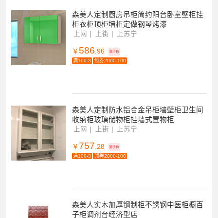
森美人定制厨房吊柜简约阳台卧室壁柜挂
柜衣柜顶柜墙柜定做钢琴烤漆
上网
上街
上苏宁
586
￥
.96
到手价
满100-3
领券2000-100
森美人定制防水铝合金吊柜墙壁柜卫生间
收纳柜玻璃储物柜挂墙式置物柜
上网
上街
上苏宁
757
￥
.28
到手价
满100-3
领券2000-100
森美人实木加厚钢制柜不锈钢中医柜橱百
子柜调剂台经济型店