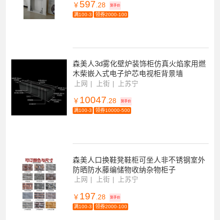
597
￥
.28
到手价
满100-3
领券2000-100
森美人3d雾化壁炉装饰柜仿真火焰家用燃
木柴嵌入式电子炉芯电视柜背景墙
上网
上街
上苏宁
10047
￥
.28
到手价
满100-3
领券10000-500
森美人口换鞋凳鞋柜可坐人非不锈钢室外
防晒防水藤编储物收纳杂物柜子
上网
上街
上苏宁
197
￥
.28
到手价
满100-3
领券2000-100