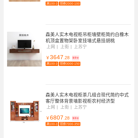
满100-3
领券2000-100
森美人实木电视柜吊柜墙壁柜简约白橡木
机顶盒置物架卧室挂墙式悬挂胡桃
上网
上街
上苏宁
3647
￥
.28
到手价
满100-3
领券3000-150
森美人实木电视柜茶几组合现代简约中式
客厅整体背景墙影视柜农村经济型
上网
上街
上苏宁
6807
￥
.28
到手价
满100-3
领券7000-350