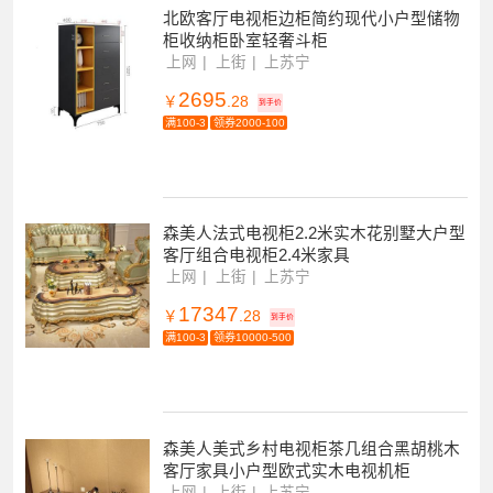
北欧客厅电视柜边柜简约现代小户型储物
柜收纳柜卧室轻奢斗柜
上网
上街
上苏宁
2695
￥
.28
到手价
满100-3
领券2000-100
森美人法式电视柜2.2米实木花别墅大户型
客厅组合电视柜2.4米家具
上网
上街
上苏宁
17347
￥
.28
到手价
满100-3
领券10000-500
森美人美式乡村电视柜茶几组合黑胡桃木
客厅家具小户型欧式实木电视机柜
上网
上街
上苏宁