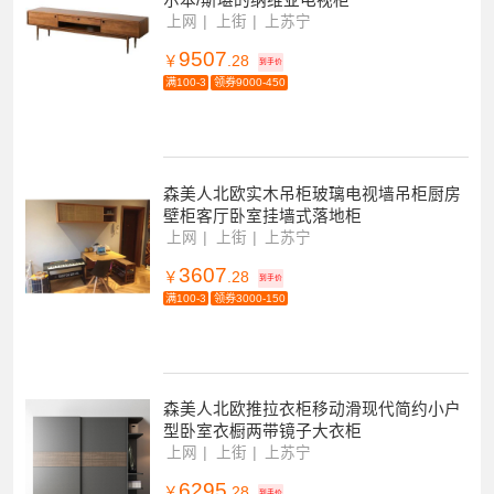
尔本/斯堪的纳维亚电视柜
上网
上街
上苏宁
9507
￥
.28
到手价
满100-3
领券9000-450
森美人北欧实木吊柜玻璃电视墙吊柜厨房
壁柜客厅卧室挂墙式落地柜
上网
上街
上苏宁
3607
￥
.28
到手价
满100-3
领券3000-150
森美人北欧推拉衣柜移动滑现代简约小户
型卧室衣橱两带镜子大衣柜
上网
上街
上苏宁
6295
￥
.28
到手价