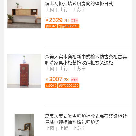
编电视柜挂墙式厨房简约壁柜日式
上网
上街
上苏宁
2329
￥
.28
到手价
满100-3
领券2000-100
森美人实木角柜新中式榆木仿古条柜古典
明清家具小柜装饰收纳柜玄关边柜
上网
上街
上苏宁
3007
￥
.28
到手价
满100-3
领券3000-150
森美人美式复古壁炉柜欧式民宿装饰柜背
景墙电视柜简约婚礼壁炉架
上网
上街
上苏宁