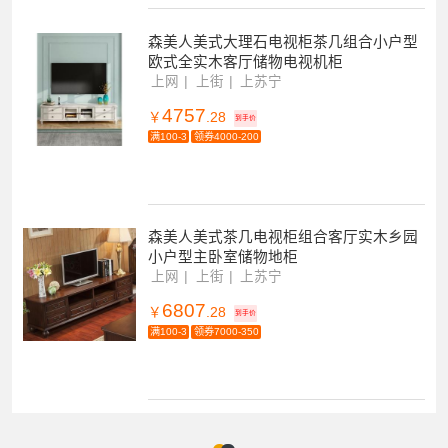
森美人美式大理石电视柜茶几组合小户型
欧式全实木客厅储物电视机柜
上网
上街
上苏宁
4757
￥
.28
到手价
满100-3
领券4000-200
森美人美式茶几电视柜组合客厅实木乡园
小户型主卧室储物地柜
上网
上街
上苏宁
6807
￥
.28
到手价
满100-3
领券7000-350