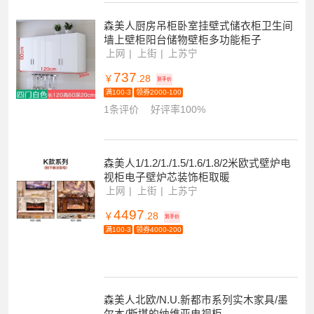
森美人厨房吊柜卧室挂壁式储衣柜卫生间
墙上壁柜阳台储物壁柜多功能柜子
上网
上街
上苏宁
737
￥
.28
到手价
满100-3
领券2000-100
1条评价
好评率100%
森美人1/1.2/1./1.5/1.6/1.8/2米欧式壁炉电
视柜电子壁炉芯装饰柜取暖
上网
上街
上苏宁
4497
￥
.28
到手价
满100-3
领券4000-200
森美人北欧/N.U.新都市系列实木家具/墨