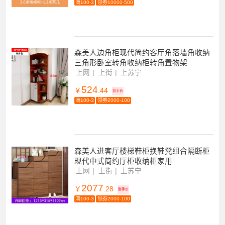
满100-3
领券10000-500
森美人边角柜现代简约客厅角落墙角收纳
三角形卧室转角收纳柜转角置物架
上网
上街
上苏宁
524
￥
.44
到手价
满100-3
领券2000-100
森美人进客厅楼梯鞋柜换鞋凳组合隔断柜
现代中式简约厅柜收纳柜家用
上网
上街
上苏宁
2077
￥
.28
到手价
满100-3
领券2000-100