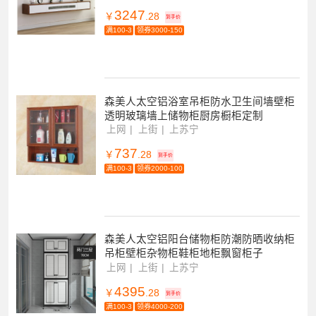
3247
￥
.28
到手价
满100-3
领券3000-150
森美人太空铝浴室吊柜防水卫生间墙壁柜
透明玻璃墙上储物柜厨房橱柜定制
上网
上街
上苏宁
737
￥
.28
到手价
满100-3
领券2000-100
森美人太空铝阳台储物柜防潮防晒收纳柜
吊柜壁柜杂物柜鞋柜地柜飘窗柜子
上网
上街
上苏宁
4395
￥
.28
到手价
满100-3
领券4000-200