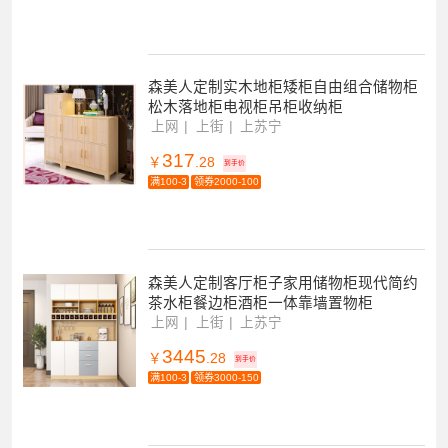
森美人定制实木地柜矮柜自由组合储物柜
松木落地柜电视柜吊柜收纳柜
上网
上街
上苏宁
317
￥
.28
到手价
满100-3
领券2000-100
森美人定制客厅柜子家用储物柜现代简约
茶水柜餐边柜酒柜一体靠墙置物柜
上网
上街
上苏宁
3445
￥
.28
到手价
满100-3
领券3000-150