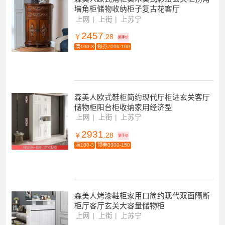
墙角柜储物收纳柜子复古花客厅
上网
上街
上苏宁
2457
￥
.28
到手价
满100-3
领券2000-100
森美人欧式鞋柜简约现代厅柜进玄关客厅
储物柜阳台柜收纳家用经济型
上网
上街
上苏宁
2931
￥
.28
到手价
满100-3
领券3000-150
森美人烤漆鞋柜家用口简约现代双面隔断
柜厅客厅玄关大容量储物柜
上网
上街
上苏宁