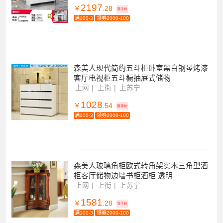
2197
￥
.28
到手价
满100-3
领券2000-100
森美人现代简约五斗柜卧室黑白钢琴烤漆
客厅电视柜五斗橱抽屉式储物
上网
上街
上苏宁
1028
￥
.54
到手价
满100-3
领券2000-100
森美人玻璃角柜欧式转角架实木三角型酒
柜客厅储物边墙书柜酒柜 透明
上网
上街
上苏宁
1581
￥
.28
到手价
满100-3
领券2000-100