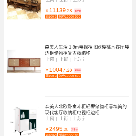
11139
￥
.28
到手价
满100-3
领券10000-500
森美人生活 1.8m电视柜北欧樱桃木客厅矮
边柜储物柜复古藤编移
上网
上街
上苏宁
10047
￥
.28
到手价
满100-3
领券10000-500
森美人北欧卧室斗柜轻奢储物柜靠墙简约
现代客厅收纳柜电视柜边柜
上网
上街
上苏宁
2495
￥
.28
到手价
满100-3
领券2000-100