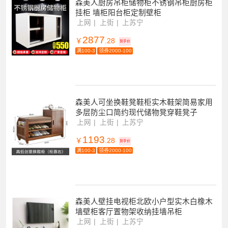
森美人厨房吊柜储物柜不锈钢吊柜厨房柜
挂柜 墙柜阳台柜定制壁柜
上网
上街
上苏宁
2877
￥
.28
到手价
满100-3
领券2000-100
森美人可坐换鞋凳鞋柜实木鞋架简易家用
多层防尘口简约现代储物凳穿鞋凳子
上网
上街
上苏宁
1193
￥
.28
到手价
满100-3
领券2000-100
森美人壁挂电视柜北欧小户型实木白橡木
墙壁柜客厅置物架收纳挂墙吊柜
上网
上街
上苏宁