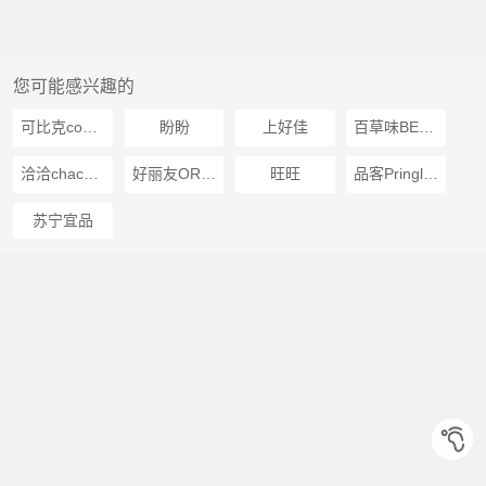
您可能感兴趣的
可比克copico
盼盼
上好佳
百草味BECHEERY
洽洽chacheer
好丽友ORION
旺旺
品客Pringles
苏宁宜品