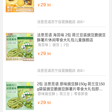
[4盒] 黄油咖啡味+芝士味 黄油咖啡味芝士
味饼干解馋小零食休闲零食饱腹早餐办公
室
黄油咖啡味
休闲食品
芝士味
29
￥
.90
法思觅语苏宁自营旗舰店
进店
法思觅语 海苔味 2包 荷兰豆装豌豆脆豌豆
酥薯片休闲零食大礼包儿童旗舰店
海苔味
豌豆
2包
29
￥
.90
法思觅语苏宁自营旗舰店
进店
2包 法思觅语 原味豌豆酥150g 荷兰豆150