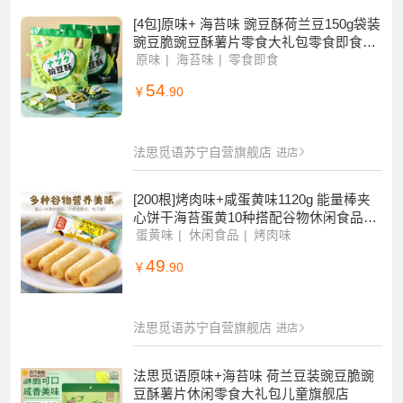
法思觅语苏宁自营旗舰店
进店
[4包]原味+ 海苔味 豌豆酥荷兰豆150g袋装
豌豆脆豌豆酥薯片零食大礼包零食即食官
方正品
原味
海苔味
零食即食
54
￥
.90
法思觅语苏宁自营旗舰店
进店
[200根]烤肉味+咸蛋黄味1120g 能量棒夹
心饼干海苔蛋黄10种搭配谷物休闲食品旗
舰店
蛋黄味
休闲食品
烤肉味
49
￥
.90