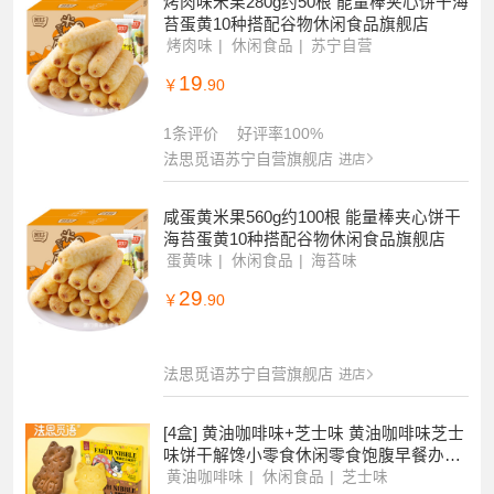
法思觅语苏宁自营旗舰店
进店
烤肉味米果280g约50根 能量棒夹心饼干海
苔蛋黄10种搭配谷物休闲食品旗舰店
烤肉味
休闲食品
苏宁自营
19
￥
.90
1条评价
好评率100%
法思觅语苏宁自营旗舰店
进店
咸蛋黄米果560g约100根 能量棒夹心饼干
海苔蛋黄10种搭配谷物休闲食品旗舰店
蛋黄味
休闲食品
海苔味
29
￥
.90
法思觅语苏宁自营旗舰店
进店