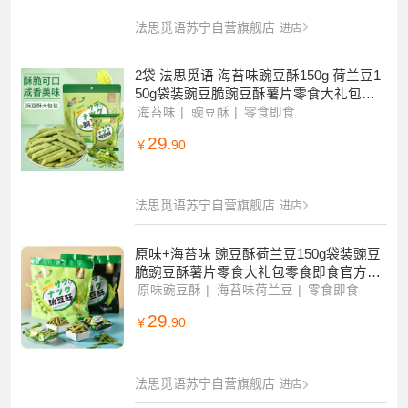
g袋装豌豆脆豌豆酥薯片零食大礼包即食
官方正品
原味豌豆酥
荷兰豆
零食即食
29
￥
.90
法思觅语苏宁自营旗舰店
进店
2袋 法思觅语 海苔味豌豆酥150g 荷兰豆1
50g袋装豌豆脆豌豆酥薯片零食大礼包零
食即食官方正品
海苔味
豌豆酥
零食即食
29
￥
.90
法思觅语苏宁自营旗舰店
进店
原味+海苔味 豌豆酥荷兰豆150g袋装豌豆
脆豌豆酥薯片零食大礼包零食即食官方正
品
原味豌豆酥
海苔味荷兰豆
零食即食
29
￥
.90