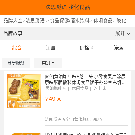
法思觅语 膨化食品
品牌大全
>
法思觅语
>
食品保健/酒水饮料
>
休闲食品
>
膨化食品
品牌故事
展开
综合
销量
价格
筛选
苏宁服务
类别
重选
确认
系统繁忙,请稍后再试!
[8盒]黄油咖啡味+芝士味 小零食麦片涂层
原味酥脆散装休闲食品饼干办公室充饥饱
腹旗舰店
黄油咖啡味
休闲食品
芝士味
49
￥
.90