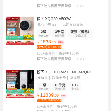
松下洗衣机苏宁自营旗舰店
进店
松下 XQG30-A500W
匠心巧思设计
无忧专业安装
小身材大容量
2级
3千克
变频（省电）
能效等级
洗涤容量
变频/定频
2838
￥
.15
到手价
3期免息
领券480-60
200+条评价
好评率100%
松下洗衣机苏宁自营旗舰店
进店
松下 XQG100-M2J1+NH-M2QR1
双智投
超薄全嵌
防缠绕
1级
10千克
1.12
能效等级
洗涤容量
洗净比
11339
￥
.00
到手价
3期免息
领券480-60
20+条评价
好评率100%