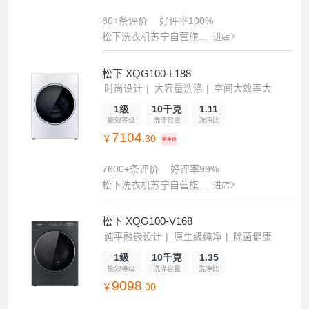
80+条评价
好评率100%
松下洗衣机苏宁自营旗舰店
进店
松下 XQG100-L188
时尚设计
大容量洗涤
空间大效率大
1级
10千克
1.11
能效等级
洗涤容量
洗净比
7104
￥
.30
到手价
7600+条评价
好评率99%
松下洗衣机苏宁自营旗舰店
进店
松下 XQG100-V168
纯平融嵌设计
原生级纯净
除菌健康
1级
10千克
1.35
能效等级
洗涤容量
洗净比
9098
￥
.00