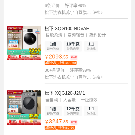
6条评价
好评率99%
松下洗衣机苏宁自营旗舰店
进店
松下 XQG100-NDVAE
智能柔烘
变频轻音
简约设计
1级
10千克
1.1
能效等级
洗涤容量
洗净比
2093
￥
.55
到手价
3期免息
领券1000-50
30+条评价
好评率99%
松下洗衣机苏宁自营旗舰店
进店
松下 XQG120-J2M1
全自动
大容量
一级能效
1级
12千克
1.1
能效等级
洗涤容量
洗净比
3247
￥
.85
到手价
3期免息
领券480-60