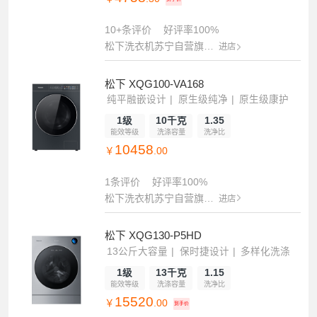
10+条评价
好评率100%
松下洗衣机苏宁自营旗舰店
进店
松下 XQG100-VA168
纯平融嵌设计
原生级纯净
原生级康护
1级
10千克
1.35
能效等级
洗涤容量
洗净比
10458
￥
.00
1条评价
好评率100%
松下洗衣机苏宁自营旗舰店
进店
松下 XQG130-P5HD
13公斤大容量
保时捷设计
多样化洗涤
1级
13千克
1.15
能效等级
洗涤容量
洗净比
15520
￥
.00
到手价