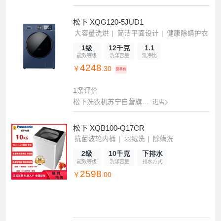
松下 XQG120-5JUD1
大容量洗烘
简洁平面设计
健康除螨护衣
1级
12千克
1.1
能效等级
洗涤容量
洗净比
4248
￥
.30
到手价
1条评价
松下洗衣机苏宁自营旗舰店
进店
松下 XQB100-Q17CR
抗菌波轮内桶
羽绒洗
除螨洗
2级
10千克
下排水
能效等级
洗涤容量
排水方式
2598
￥
.00