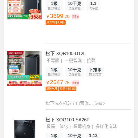
1级
10千克
1.1
能效等级
洗涤容量
洗净比
3699
￥
.20
到手价
满2件打9.9折
松下 XQB100-U12L
不弯腰
一键智洗
抗菌
1级
10千克
下排水
能效等级
洗涤容量
排水方式
2647
￥
.75
到手价
3期免息
领券480-60
松下洗衣机苏宁自营旗舰店
进店
松下 XQG100-SA26P
极简一体化
超薄机身
多样化洗涤
1级
10千克
1.12