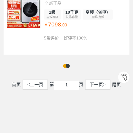
全新正品
1级
10千克
变频（省电）
能效等级
洗涤容量
变频/定频
7098
￥
.00
5条评价
好评率100%
首页
<上一页
第
页
下一页>
尾页
1
1
您可能感兴趣的
2
小天鹅Little Swan
海尔Haier
小鸭xiaoya
美的Midea
3
4
松下Panasonic
西门子SIEMENS
惠而浦Whirlpool
卡萨帝Casarte
5