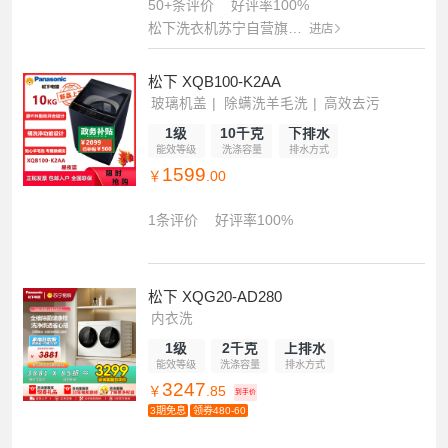
50+条评价
好评率100%
松下洗衣机苏宁自营旗舰店
进店
松下 XQB100-K2AA
玻璃机盖
除螨洗羊毛洗
高效去污
1级
10千克
下排水
能效等级
洗涤容量
排水方式
1599
￥
.00
1条评价
好评率100%
松下 XQG20-AD280
内衣洗
1级
2千克
上排水
能效等级
洗涤容量
排水方式
3247
￥
.85
到手价
3期免息
领券480-60