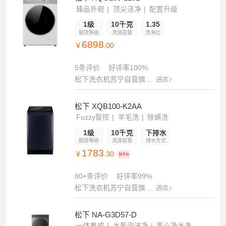
臻品外观
顶尖洁净
配置升级
1级
10千克
1.35
能效等级
洗涤容量
洗净比
6898
￥
.00
5条评价
好评率100%
松下洗衣机苏宁自营旗舰店
进店
松下 XQB100-K2AA
Fuzzy智控
羊毛洗
除螨洗
1级
10千克
下排水
能效等级
洗涤容量
排水方式
1783
￥
.30
到手价
80+条评价
好评率99%
松下洗衣机苏宁自营旗舰店
进店
松下 NA-G3D57-D
一体集成
水氧泡沫净
离心净水洗