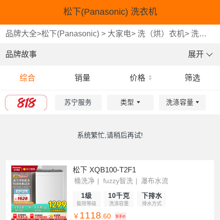
松下(Panasonic) 洗衣机
品牌大全
>
松下(Panasonic)
>
大家电
>
洗（烘）衣机
>
洗衣机
品牌故事
展开
综合
销量
价格
筛选
苏宁服务
类型
洗涤容量
重选
重选
重选
确认
确认
确认
系统繁忙,请稍后再试!
松下 XQB100-T2F1
桶洗净
fuzzy智洗
瀑布水流
1级
10千克
下排水
能效等级
洗涤容量
排水方式
1118
￥
.60
到手价