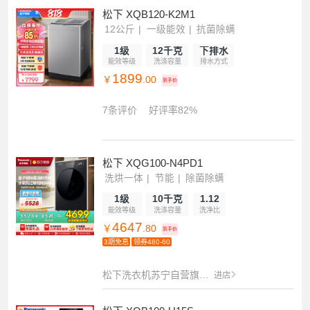
松下 XQB120-K2M1
12公斤
一级能效
抗菌除螨
1级
12千克
下排水
能效等级
洗涤容量
排水方式
1899
￥
.00
到手价
7条评价
好评率82%
松下 XQG100-N4PD1
洗烘一体
节能
除菌除螨
1级
10千克
1.12
能效等级
洗涤容量
洗净比
4647
￥
.80
到手价
3期免息
领券480-60
松下洗衣机苏宁自营旗舰店
进店