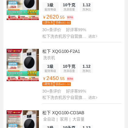
1级
10千克
1.12
能效等级
洗涤容量
洗净比
2620
￥
.55
到手价
3期免息
领券480-60
30+条评价
好评率99%
松下洗衣机苏宁自营旗舰店
进店
松下 XQG100-F2A1
洗衣机
1级
10千克
1.12
能效等级
洗涤容量
洗净比
2450
￥
.55
到手价
3期免息
领券480-60
30+条评价
好评率99%
松下洗衣机苏宁自营旗舰店
进店
松下 XQG100-CD3AB
全自动
家用
大容量
1级
10千克
1.12