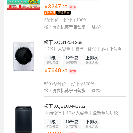
3247
￥
.85
到手价
3期免息
新品
2条评价
好评率100%
松下洗衣机苏宁自营旗舰店
进店
松下 XQG120-L268
12公斤大容量
极简一体化
多样化洗涤
1级
12千克
上排水
能效等级
洗涤容量
排水方式
7648
￥
.30
到手价
500+条评价
好评率100%
松下洗衣机苏宁自营旗舰店
进店
松下 XQB100-M1732
时尚设计
10kg大容量
全新精洗功能
1级
10千克
下排水
能效等级
洗涤容量
排水方式