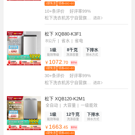
3期免息
领券480-60
10+条评价
好评率99%
松下洗衣机苏宁自营旗舰店
进店
松下 XQB80-K3F1
8公斤
省水
省电
1级
8千克
下排水
能效等级
洗涤容量
排水方式
1072
￥
.70
到手价
3期免息
领券480-60
30+条评价
好评率99%
松下洗衣机苏宁自营旗舰店
进店
松下 XQB120-K2M1
全自动
大容量
一级能效
1级
12千克
下排水
能效等级
洗涤容量
排水方式
1663
￥
.45
到手价
3期免息
领券480-60