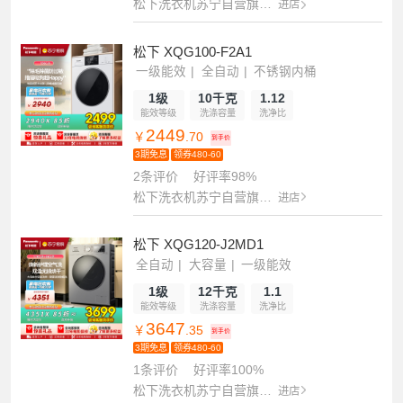
松下洗衣机苏宁自营旗舰店
进店
松下 XQG100-F2A1
一级能效
全自动
不锈钢内桶
1级
10千克
1.12
能效等级
洗涤容量
洗净比
2449
￥
.70
到手价
3期免息
领券480-60
2条评价
好评率98%
松下洗衣机苏宁自营旗舰店
进店
松下 XQG120-J2MD1
全自动
大容量
一级能效
1级
12千克
1.1
能效等级
洗涤容量
洗净比
3647
￥
.35
到手价
3期免息
领券480-60
1条评价
好评率100%
松下洗衣机苏宁自营旗舰店
进店