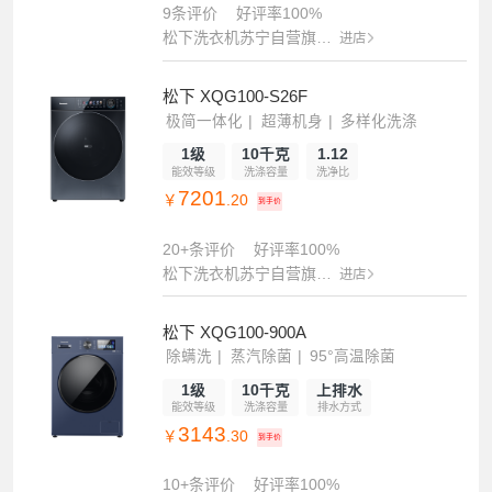
9条评价
好评率100%
松下洗衣机苏宁自营旗舰店
进店
松下 XQG100-S26F
极简一体化
超薄机身
多样化洗涤
1级
10千克
1.12
能效等级
洗涤容量
洗净比
7201
￥
.20
到手价
20+条评价
好评率100%
松下洗衣机苏宁自营旗舰店
进店
松下 XQG100-900A
除螨洗
蒸汽除菌
95°高温除菌
1级
10千克
上排水
能效等级
洗涤容量
排水方式
3143
￥
.30
到手价
10+条评价
好评率100%