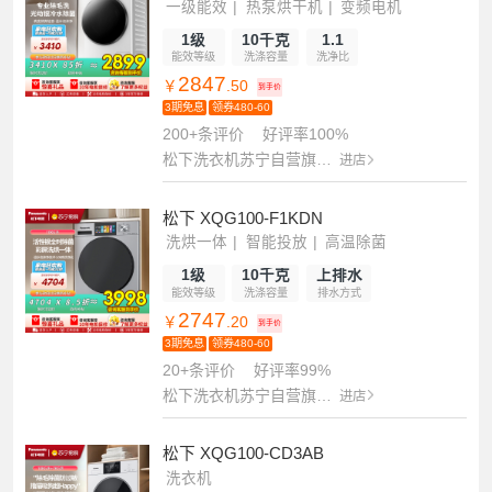
一级能效
热泵烘干机
变频电机
1级
10千克
1.1
能效等级
洗涤容量
洗净比
2847
￥
.50
到手价
3期免息
领券480-60
200+条评价
好评率100%
松下洗衣机苏宁自营旗舰店
进店
松下 XQG100-F1KDN
洗烘一体
智能投放
高温除菌
1级
10千克
上排水
能效等级
洗涤容量
排水方式
2747
￥
.20
到手价
3期免息
领券480-60
20+条评价
好评率99%
松下洗衣机苏宁自营旗舰店
进店
松下 XQG100-CD3AB
洗衣机