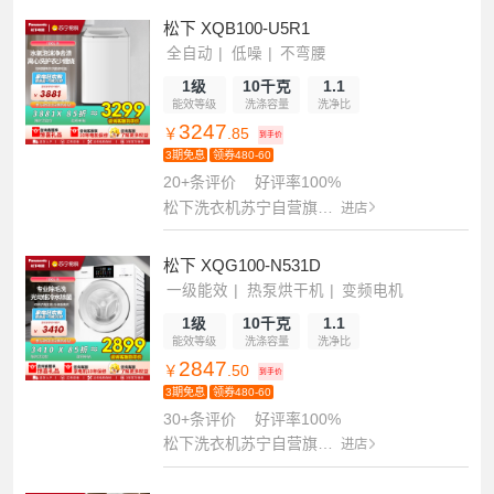
松下 XQB100-U5R1
全自动
低噪
不弯腰
1级
10千克
1.1
能效等级
洗涤容量
洗净比
3247
￥
.85
到手价
3期免息
领券480-60
20+条评价
好评率100%
松下洗衣机苏宁自营旗舰店
进店
松下 XQG100-N531D
一级能效
热泵烘干机
变频电机
1级
10千克
1.1
能效等级
洗涤容量
洗净比
2847
￥
.50
到手价
3期免息
领券480-60
30+条评价
好评率100%
松下洗衣机苏宁自营旗舰店
进店