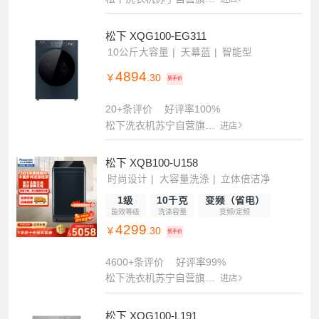
松下 XQG100-EG311
10公斤大容量
天幕蓝
智能型
4894
￥
.30
到手价
20+条评价
好评率100%
松下洗衣机苏宁自营旗舰店
进店
松下 XQB100-U158
时尚设计
大容量洗涤
立体倍洁净
1级
10千克
变频（省电）
能效等级
洗涤容量
变频/定频
4299
￥
.30
到手价
4600+条评价
好评率99%
松下洗衣机苏宁自营旗舰店
进店
松下 XQG100-L191