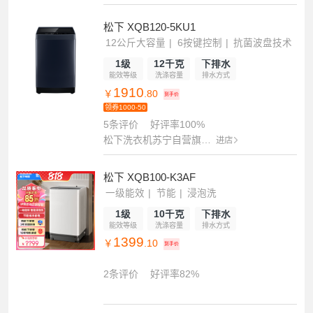
松下 XQB120-5KU1
12公斤大容量
6按键控制
抗菌波盘技术
1级
12千克
下排水
能效等级
洗涤容量
排水方式
1910
￥
.80
到手价
领券1000-50
5条评价
好评率100%
松下洗衣机苏宁自营旗舰店
进店
松下 XQB100-K3AF
一级能效
节能
浸泡洗
1级
10千克
下排水
能效等级
洗涤容量
排水方式
1399
￥
.10
到手价
2条评价
好评率82%