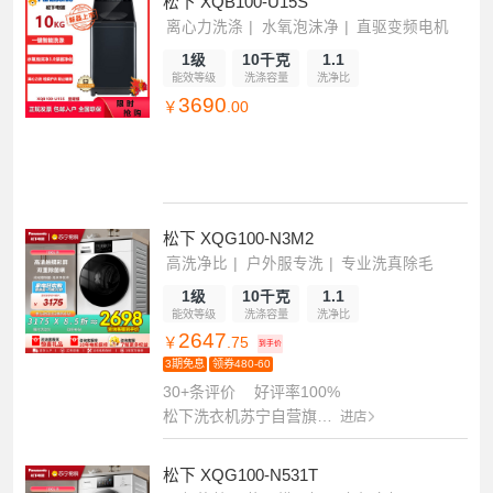
松下 XQB100-U15S
离心力洗涤
水氧泡沫净
直驱变频电机
1级
10千克
1.1
能效等级
洗涤容量
洗净比
3690
￥
.00
松下 XQG100-N3M2
高洗净比
户外服专洗
专业洗真除毛
1级
10千克
1.1
能效等级
洗涤容量
洗净比
2647
￥
.75
到手价
3期免息
领券480-60
30+条评价
好评率100%
松下洗衣机苏宁自营旗舰店
进店
松下 XQG100-N531T