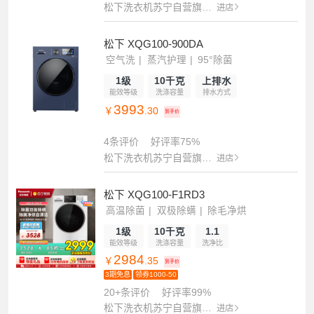
松下洗衣机苏宁自营旗舰店
进店
松下 XQG100-900DA
空气洗
蒸汽护理
95°除菌
1级
10千克
上排水
能效等级
洗涤容量
排水方式
3993
￥
.30
到手价
4条评价
好评率75%
松下洗衣机苏宁自营旗舰店
进店
松下 XQG100-F1RD3
高温除菌
双极除螨
除毛净烘
1级
10千克
1.1
能效等级
洗涤容量
洗净比
2984
￥
.35
到手价
3期免息
领券1000-50
20+条评价
好评率99%
松下洗衣机苏宁自营旗舰店
进店