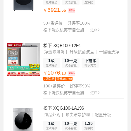
能效等级
洗涤容量
洗净比
6921
￥
.55
到手价
50+条评价
好评率100%
松下洗衣机苏宁自营旗舰店
进店
松下 XQB100-T2F1
净透除螨洗
升级抗菌波盘
一键桶洗净
1级
10千克
下排水
能效等级
洗涤容量
排水方式
1076
￥
.10
到手价
3期免息
领券480-60
100+条评价
好评率99%
松下洗衣机苏宁自营旗舰店
进店
松下 XQG100-LA196
臻品外观
顶尖洁净护理
配置升级
1级
10千克
1.35
能效等级
洗涤容量
洗净比