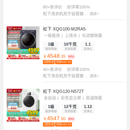
80+条评价
好评率100%
松下洗衣机苏宁自营旗舰店
进店
松下 XQG100-M2RA5
一级能效
上排水
光动银除菌
1级
10千克
1.1
能效等级
洗涤容量
洗净比
4548
￥
.35
到手价
3期免息
领券480-60
40+条评价
好评率100%
松下洗衣机苏宁自营旗舰店
进店
松下 XQG120-N572T
全自动
彩色显示屏
高温除菌
1级
12千克
1.12
能效等级
洗涤容量
洗净比
4547
￥
.50
到手价
3期免息
领券480-60