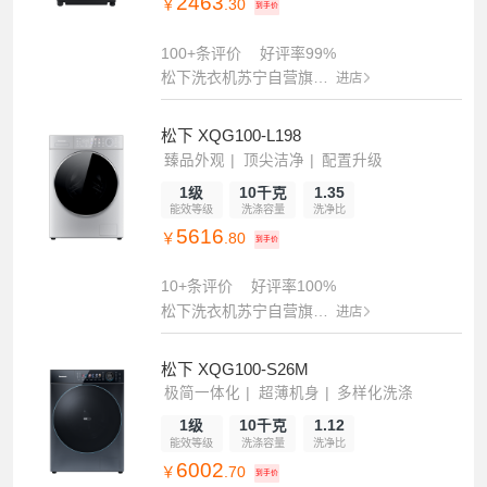
2463
￥
.30
到手价
100+条评价
好评率99%
松下洗衣机苏宁自营旗舰店
进店
松下 XQG100-L198
臻品外观
顶尖洁净
配置升级
1级
10千克
1.35
能效等级
洗涤容量
洗净比
5616
￥
.80
到手价
10+条评价
好评率100%
松下洗衣机苏宁自营旗舰店
进店
松下 XQG100-S26M
极简一体化
超薄机身
多样化洗涤
1级
10千克
1.12
能效等级
洗涤容量
洗净比
6002
￥
.70
到手价