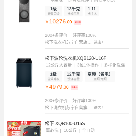
1级
13千克
1.11
能效等级
洗涤容量
洗净比
10276
￥
.00
到手价
200+条评价
好评率100%
松下洗衣机苏宁自营旗舰店
进店
松下波轮洗衣机XQB120-U16F
12公斤大容量
3位1体操作
多样化洗涤
1级
12千克
变频（省电）
能效等级
洗涤容量
变频/定频
4979
￥
.30
到手价
200+条评价
好评率100%
松下洗衣机苏宁自营旗舰店
进店
松下 XQB100-U15S
离心洗
10公斤
全自动