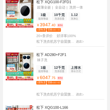
松下 XQG100-F2FD1
超薄全嵌
全自动
洗烘一体
1级
10千克
1.12
能效等级
洗涤容量
洗净比
3947
￥
.40
到手价
3期免息
领券480-60
20+条评价
好评率100%
松下洗衣机苏宁自营旗舰店
进店
松下 AD280+F2F1
袜子洗
1级
12千克
上排水
能效等级
洗涤容量
排水方式
6047
￥
.75
到手价
3期免息
领券480-60
松下洗衣机苏宁自营旗舰店
进店
松下 XQG100-L166