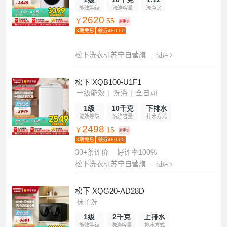
能效等级
洗涤容量
洗净比
2620
￥
.55
到手价
3期免息
领券480-60
松下洗衣机苏宁自营旗舰店
进店
松下 XQB100-U1F1
一级能效
洗涤
全自动
1级
10千克
下排水
能效等级
洗涤容量
排水方式
2498
￥
.15
到手价
3期免息
领券480-60
30+条评价
好评率100%
松下洗衣机苏宁自营旗舰店
进店
松下 XQG20-AD28D
袜子洗
1级
2千克
上排水
能效等级
洗涤容量
排水方式