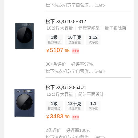
松下洗衣机苏宁自营旗舰店
进店
松下 XQG100-E312
10公斤大容量
健康智能型
量子银除菌
1级
10千克
1.12
能效等级
洗涤容量
洗净比
5107
￥
.65
到手价
30+条评价
好评率97%
松下洗衣机苏宁自营旗舰店
进店
松下 XQG120-5JU1
12公斤大容量
简洁平面设计
健康除螨护衣
1级
12千克
1.1
能效等级
洗涤容量
洗净比
3483
￥
.30
到手价
2条评价
好评率100%
松下洗衣机苏宁自营旗舰店
进店