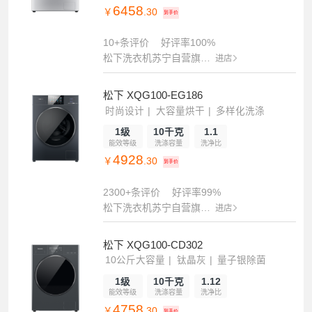
6458
￥
.30
到手价
10+条评价
好评率100%
松下洗衣机苏宁自营旗舰店
进店
松下 XQG100-EG186
时尚设计
大容量烘干
多样化洗涤
1级
10千克
1.1
能效等级
洗涤容量
洗净比
4928
￥
.30
到手价
2300+条评价
好评率99%
松下洗衣机苏宁自营旗舰店
进店
松下 XQG100-CD302
10公斤大容量
钛晶灰
量子银除菌
1级
10千克
1.12
能效等级
洗涤容量
洗净比
4758
￥
.30
到手价