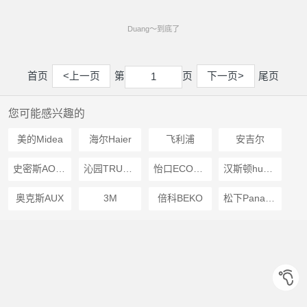
Duang～到底了
首页
<上一页
第
页
下一页>
尾页
1
1
您可能感兴趣的
美的Midea
海尔Haier
飞利浦
安吉尔
史密斯AOSMITH
沁园TRULIVA
怡口ECOWATER
汉斯顿hunsdon
奥克斯AUX
3M
倍科BEKO
松下Panasonic