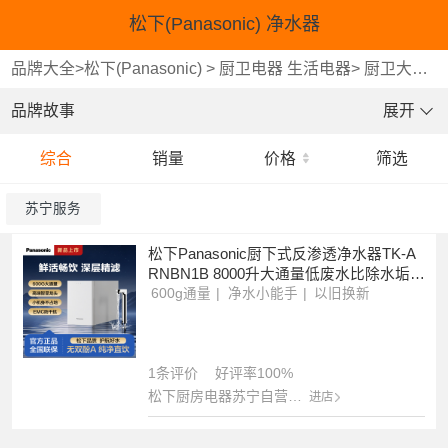
松下(Panasonic) 净水器
品牌大全
>
松下(Panasonic)
>
厨卫电器 生活电器
>
厨卫大家电
品牌故事
展开
综合
销量
价格
筛选
苏宁服务
松下Panasonic厨下式反渗透净水器TK-A
RNBN1B 8000升大通量低废水比除水垢滤
芯报警
600g通量
净水小能手
以旧换新
1条评价
好评率100%
松下厨房电器苏宁自营旗舰店
进店