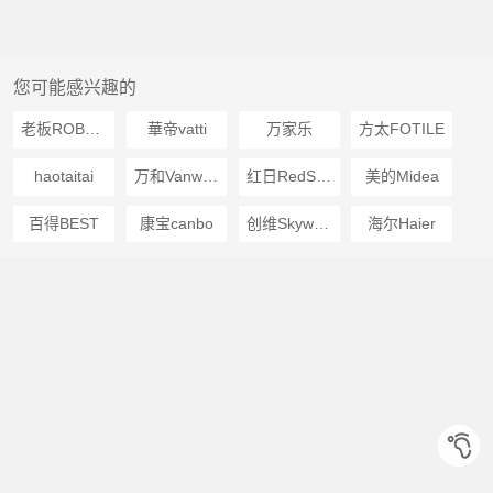
您可能感兴趣的
老板ROBAM
華帝vatti
万家乐
方太FOTILE
haotaitai
万和Vanward
红日RedSun
美的Midea
百得BEST
康宝canbo
创维Skyworth
海尔Haier