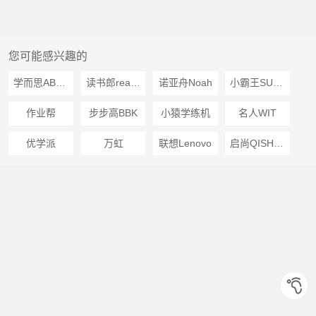
您可能感兴趣的
学而思ABCreading
读书郎readboy
诺亚舟Noah
小霸王SUBOR
作业帮
步步高BBK
小猿学练机
名人WIT
优学派
万虹
联想Lenovo
启尚QISHANG