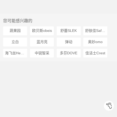
您可能感兴趣的
蔬果园
欧贝斯obeis
舒蕾SLEK
舒肤佳Safeguard
立白
蓝月亮
弹动
奥妙omo
海飞丝Head Shoulders
中锐智采
多芬DOVE
佳洁士Crest