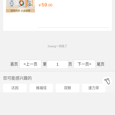
59
￥
.00
Duang～到底了
首页
<上一页
第
页
下一页>
尾页
1
1
您可能感兴趣的
达因
维福佳
双鲸
速力菲
澳诺
星鲨
西维尔
江中
安可高