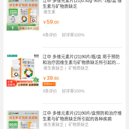
江中 多维元素片(21)0.92g*90片*1瓶/盒 维
生素与矿物质缺乏
维生素
59
￥
.00
4条评价
好评率100%
江中 多维元素片(21)90片/瓶/盒 用于预防
和治疗因维生素与矿物质缺乏所引起的各
种疾病
维生素缺乏
矿物质缺乏
39
￥
.80
领券99-5
3条评价
好评率100%
江中 多维元素片(21)90片/盒预防和治疗维
生素与矿物质缺乏所引起的各种疾病
维生素缺乏
矿物质缺乏