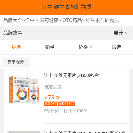
江中 维生素与矿物质
品牌大全
>
江中
>
医药健康
>
OTC药品
>
维生素与矿物质
品牌故事
展开
综合
销量
价格
筛选
苏宁服务
江中 多维元素片(21)90片/盒
保密发货
79
￥
.00
领券99-6
领券199-15
2条评价
好评率100%