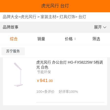
虎光风行 台灯
品牌大全
>
虎光风行
>
家装主材
>
灯具灯饰
>
台灯
品牌故事
展开
综合
销量
价格
筛选
苏宁服务
虎光风行 办公台灯 HG-FX58225W 5档调
光 白色
节能环保
941
￥
.00
100+条评价
好评率100%