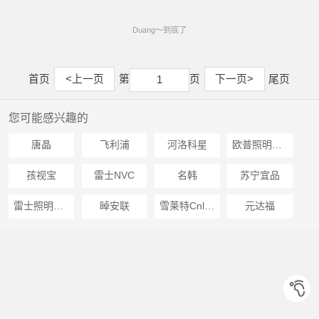
Duang～到底了
首页
<上一页
第
页
下一页>
尾页
1
1
您可能感兴趣的
唐晶
飞利浦
河洛科星
欧普照明OPPLE
孩视宝
雷士NVC
名韩
苏宁宜品
雷士照明NVC
晫安联
雪莱特Cnlight
元达福