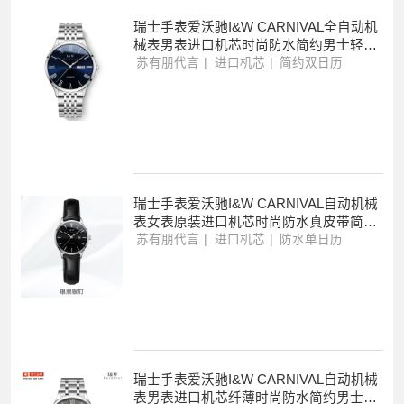
瑞士手表爱沃驰I&W CARNIVAL全自动机
械表男表进口机芯时尚防水简约男士轻奢
气质腕表8912G
苏有朋代言
进口机芯
简约双日历
瑞士手表爱沃驰I&W CARNIVAL自动机械
表女表原装进口机芯时尚防水真皮带简约
女士气质腕表8509
苏有朋代言
进口机芯
防水单日历
瑞士手表爱沃驰I&W CARNIVAL自动机械
表男表进口机芯纤薄时尚防水简约男士轻