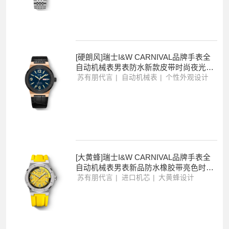
[硬朗风]瑞士I&W CARNIVAL品牌手表全
自动机械表男表防水新款皮带时尚夜光表
小众设计轻奢巡洋舰系列腕表589G
苏有朋代言
自动机械表
个性外观设计
[大黄蜂]瑞士I&W CARNIVAL品牌手表全
自动机械表男表新品防水橡胶带亮色时尚
轻奢表小众设计个性腕表618G
苏有朋代言
进口机芯
大黄蜂设计