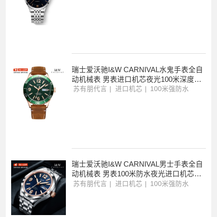
瑞士爱沃驰I&W CARNIVAL水鬼手表全自
动机械表 男表进口机芯夜光100米深度防
水真皮腕表鲨鱼系列IW-534
苏有朋代言
进口机芯
100米强防水
瑞士爱沃驰I&W CARNIVAL男士手表全自
动机械表 男表100米防水夜光进口机芯表
潮流双日历钨钢名牌男表8550
苏有朋代言
进口机芯
100米强防水