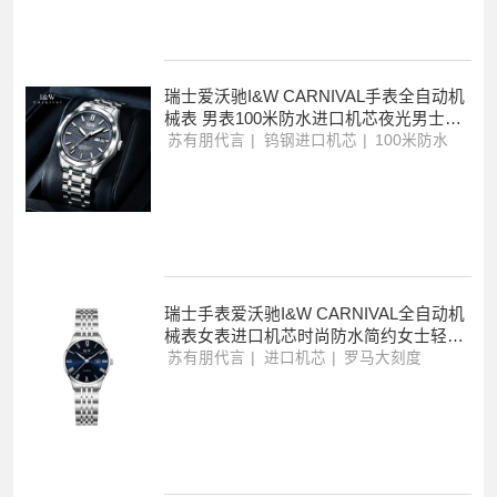
瑞士爱沃驰I&W CARNIVAL手表全自动机
械表 男表100米防水进口机芯夜光男士表
潮流双日历钨钢名牌男表563
苏有朋代言
钨钢进口机芯
100米防水
瑞士手表爱沃驰I&W CARNIVAL全自动机
械表女表进口机芯时尚防水简约女士轻奢
气质腕表8912L
苏有朋代言
进口机芯
罗马大刻度