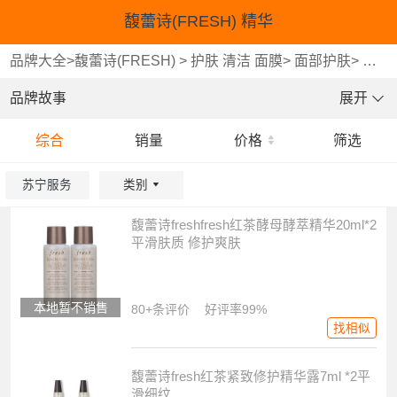
馥蕾诗(FRESH) 精华
品牌大全
>
馥蕾诗(FRESH)
>
护肤 清洁 面膜
>
面部护肤
>
精华
品牌故事
展开
综合
销量
价格
筛选
苏宁服务
类别
馥蕾诗freshfresh红茶酵母酵萃精华20ml*2
重选
重选
确认
确认
平滑肤质 修护爽肤
本地暂不销售
80+条评价
好评率99%
找相似
馥蕾诗fresh红茶紧致修护精华露7ml *2平
滑细纹