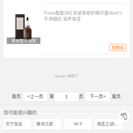
Fresh馥蕾诗红茶紧致修护精华露30ml*1
平滑细纹 滋养保湿
本地暂不销售
找相似
Duang～到底了
首页
<上一页
第
页
下一页>
尾页
1
1
您可能感兴趣的
苏宁宜品推荐
雅诗兰黛Estee Lauder
SKⅡ
海蓝之谜LA MER