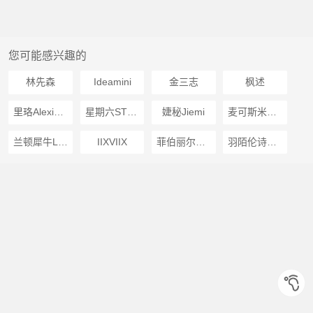
您可能感兴趣的
林先森
Ideamini
金三志
枫述
里珞Alexis Leroy
星期六STSAT
婕秘Jiemi
麦可斯米娅MOXA MILLYA
兰顿犀牛LANDUNXINIU
IIXVIIX
菲伯丽尔FONDBERYL
羽陌伦诗VIMROLS