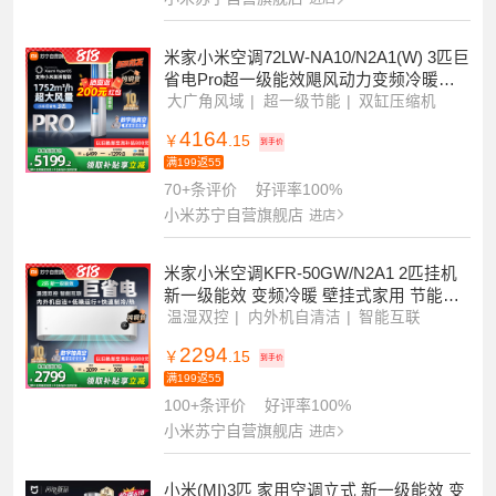
2549
￥
.15
到手价
满199返55
小米苏宁自营旗舰店
进店
米家小米空调72LW-NA10/N2A1(W) 3匹巨
省电Pro超一级能效飓风动力变频冷暖大
风口客厅立式圆柱柜机
大广角风域
超一级节能
双缸压缩机
4164
￥
.15
到手价
满199返55
70+条评价
好评率100%
小米苏宁自营旗舰店
进店
米家小米空调KFR-50GW/N2A1 2匹挂机
新一级能效 变频冷暖 壁挂式家用 节能省
电智能米家互联防直吹 以旧换新
温湿双控
内外机自清洁
智能互联
2294
￥
.15
到手价
满199返55