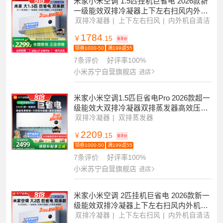
700+条评价
好评率99%
小米苏宁自营旗舰店
进店
米家小米空调 1.5匹挂机巨省电 2026款新
一级能效双排冷凝器上下左右扫风内外机
自清洁35GW-PG15/N1A1
双排冷凝器
上下左右扫风
内外机自清洁
1784
￥
.15
到手价
领券1000-50
满199返55
7条评价
好评率100%
小米苏宁自营旗舰店
进店
米家小米空调1.5匹巨省电Pro 2026款超一
级能效大双排冷凝器双排蒸发器高效压缩
机35GW-PG15/V1A1
双排冷凝器
双排蒸发器
2209
￥
.15
到手价
领券1000-50
满199返55
7条评价
好评率100%
小米苏宁自营旗舰店
进店