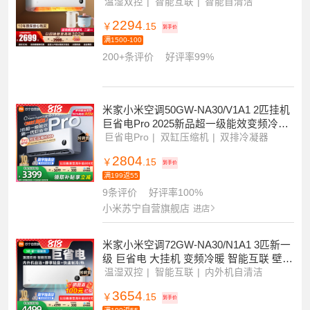
[国家补贴]米家小米空调 2匹 新一级能效
变频冷暖 巨省电 自清洁 智能互联壁挂式
卧室挂机 KFR-50GW/N2A1
温湿双控
智能互联
智能自清洁
2294
￥
.15
到手价
满1500-100
200+条评价
好评率99%
米家小米空调50GW-NA30/V1A1 2匹挂机
巨省电Pro 2025新品超一级能效变频冷暖
双缸压缩机双排冷凝器
巨省电Pro
双缸压缩机
双排冷凝器
2804
￥
.15
到手价
满199返55
9条评价
好评率100%
小米苏宁自营旗舰店
进店
米家小米空调72GW-NA30/N1A1 3匹新一