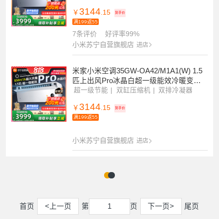
米家小米空调35GW-OA42/M1A1(G) 1.5
匹上出风Pro超一级能效冷暖变频挂机家
用客厅
双缸压缩机
双排冷凝器
双排蒸发器
3144
￥
.15
到手价
满199返55
7条评价
好评率99%
小米苏宁自营旗舰店
进店
米家小米空调35GW-OA42/M1A1(W) 1.5
匹上出风Pro冰晶白超一级能效冷暖变频
挂机家用客厅
超一级节能
双缸压缩机
双排冷凝器
3144
￥
.15
到手价
满199返55
小米苏宁自营旗舰店
进店