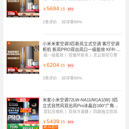
米家小米米家空调 自然风Pro 3匹客厅立
式空调 一级能效 变频冷暖立式柜机 KFR-
72LW-NA11/M1A1 3P
超一级能效
灵云智控引擎
四路柔风
5694
￥
.15
到手价
2条评价
好评率99%
小米米家空调3匹新风立式空调 客厅空调
柜机 新风PRO双出风口一级能效 KFR-72
LW-NA11/F1A1
超一级能效
双循环新风
灵云智控引擎
6204
￥
.15
到手价
3条评价
好评率99%
米家小米空调72LW-NA11/M1A1(W) 3匹