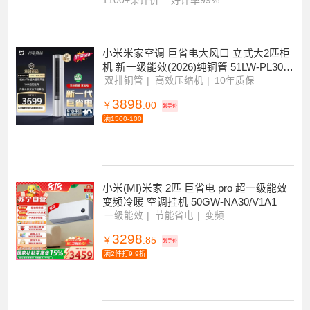
眠款KFR-35GW/S1A1
新一级能效
智能睡眠
快速控温
1929
￥
.00
到手价
满1500-100
1100+条评价
好评率99%
小米米家空调 巨省电大风口 立式大2匹柜
机 新一级能效(2026)纯铜管 51LW-PL30/N
1A1
双排铜管
高效压缩机
10年质保
3898
￥
.00
到手价
满1500-100
小米(MI)米家 2匹 巨省电 pro 超一级能效
变频冷暖 空调挂机 50GW-NA30/V1A1
一级能效
节能省电
变频
3298
￥
.85
到手价