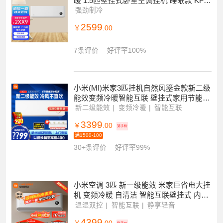
[官方旗舰店]小米 米家 新一级能效 变频冷
暖 1.5匹壁挂式卧室空调挂机 睡眠款 KFR-
35GW/S1A1
强劲制冷
2599
￥
.00
7条评价
好评率100%
小米(MI)米家3匹挂机自然风鎏金款新二级
能效变频冷暖智能互联 壁挂式家用节能省
电挂机 KFR-72GW/D1A2
新二级能效
变频冷暖
智能互联
3399
￥
.00
到手价
满1500-100
30+条评价
好评率99%