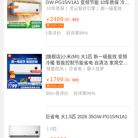
2条评价
好评率100%
小米苏宁自营旗舰店
进店
小米 1.5匹 新1级能效挂壁式冷暖空调 35
GW-PG15/V1A1 变频节能 10年质保 冷暖
适用约12-23㎡
10年质保
灵云智控引擎
超一级能效
2499
￥
.00
到手价
满1500-100
1条评价
好评率99%
[旗舰店]小米(MI) 大1匹 新一级能效 变频
冷暖 智能控制节能省电 自清洁 家用空调
挂机 KFR-26GW/V1A1
智能控风
巨省电
静入佳梦
1799
￥
.00
到手价
满1500-100
300+条评价
好评率99%