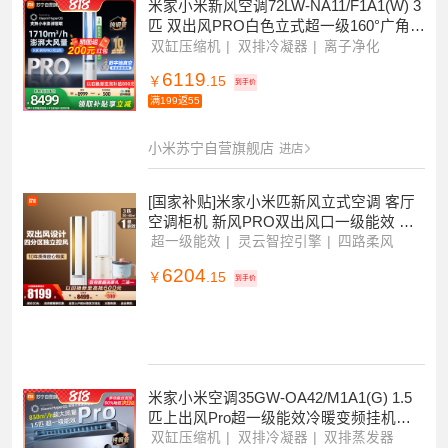
米家小米新风空调72LW-NA11/F1A1(W) 3
匹 双出风PRO白色立式超一级160°广角双
出送风多分区独立控温
双缸压缩机
双排冷凝器
离子净化
6119
￥
.15
到手价
满199返55
小米苏宁自营旗舰店
进店
[国家补贴]米家小米匹新风立式空调 客厅
空调柜机 新风PRO双出风口一级能效 冰
晶白72LW-NA11/F1A1(W)
超一级能效
灵云智控引擎
四路柔风
6204
￥
.15
到手价