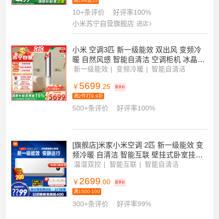
级 巨省电 大挂机 变频冷暖 智能互联 壁挂
式 内外机自洁 以旧换新
温湿双控
智能互联
内外机自清洁
3654
￥
.15
到手价
满199返55
10+条评价
好评率100%
小米苏宁自营旗舰店
进店
小米 空调3匹 新一级能效 双出风 变频冷
暖 自然风感 智能自清洁 空调柜机 冰晶白
72LW-NA11/M2A1
新一级能效
变频冷暖
智能自清洁
5699
￥
.25
到手价
满2件打9.9折
500+条评价
好评率100%
[旗舰店]米家小米空调 2匹 新一级能效 变
频冷暖 自清洁 智能互联 壁挂式卧室挂机
KFR-50GW/N2A1
温湿双控
智能互联
智能自清洁