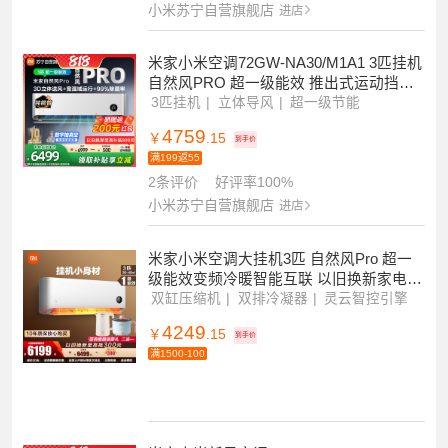
3144
￥
.15
到手价
满199返55
40+条评价
好评率99%
小米苏宁自营旗舰店
进店
米家小米空调72GW-NA30/M1A1 3匹挂机
自然风PRO 超一级能效 推出式运动挡风
板 3D立体送风 以旧换新
3匹挂机
立体导风
超一级节能
4759
￥
.15
到手价
满199返55
2条评价
好评率100%
小米苏宁自营旗舰店
进店
米家小米空调大挂机3匹 自然风Pro 超一
级能效变频冷暖智能互联 以旧换新家电国
家补贴 72GW-NA30/M1A1
双缸压缩机
双排冷凝器
灵云智控引擎
4249
￥
.15
到手价
满1500-100