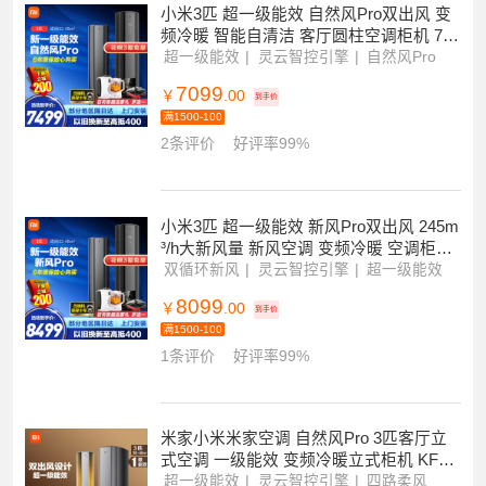
满2件打9.9折
100+条评价
好评率100%
小米3匹 超一级能效 自然风Pro双出风 变
频冷暖 智能自清洁 客厅圆柱空调柜机 72L
W-NA11/M1A1
超一级能效
灵云智控引擎
自然风Pro
7099
￥
.00
到手价
满1500-100
2条评价
好评率99%
小米3匹 超一级能效 新风Pro双出风 245m
³/h大新风量 新风空调 变频冷暖 空调柜机
72LW-NA11/F1
双循环新风
灵云智控引擎
超一级能效
8099
￥
.00
到手价
满1500-100
1条评价
好评率99%