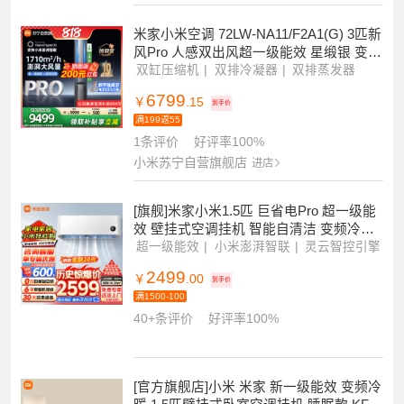
4334
￥
.15
到手价
2条评价
好评率100%
米家小米空调 72LW-NA11/F2A1(G) 3匹新
风Pro 人感双出风超一级能效 星缎银 变频
空调柜机
双缸压缩机
双排冷凝器
双排蒸发器
6799
￥
.15
到手价
满199返55
1条评价
好评率100%
小米苏宁自营旗舰店
进店
[旗舰]米家小米1.5匹 巨省电Pro 超一级能
效 壁挂式空调挂机 智能自清洁 变频冷暖
家用 35GW-PG15/V1A
超一级能效
小米澎湃智联
灵云智控引擎
2499
￥
.00
到手价
满1500-100
40+条评价
好评率100%