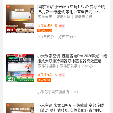
满1500-100
200+条评价
好评率99%
[国家补贴]小米(MI) 空调1.5匹P 变频冷暖
挂机 新一级能效 家用卧室壁挂式巨省电
空调KFR-35GW/N1A1
变频省电
智能互联
智能自清洁
1699
￥
.15
到手价
满1500-100
20+条评价
好评率99%
小米米家空调1匹巨省电Pro 2026款超一级
能效大双排冷凝器双排蒸发器高效压缩机
26GW-PG10/V1A1
双排冷凝器
双排蒸发器
2026款
1954
￥
.15
到手价
满199返55