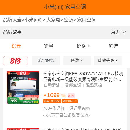
小米(mi) 家用空调
品牌大全
>
小米(mi)
>
大家电
>
空调
>
家用空调
品牌故事
展开
综合
销量
价格
筛选
苏宁服务
匹数
能效等级
重选
重选
重选
确认
确认
确认
系统繁忙,请稍后再试!
米家小米空调KFR-35GW/N1A1 1.5匹挂机
巨省电新一级能效变频冷暖卧室智能空调
节能省电挂机
自动清洁
智能空调
温湿双控
1699
￥
.15
到手价
领券1000-50
满199返55