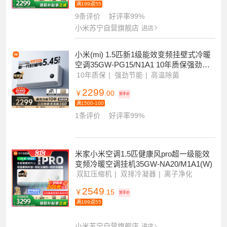
米家小米空调26GW-NA20/V1A1 大1匹挂
机巨省电Pro 2025款超一级能效变频冷暖
双缸压缩机双排冷凝器
巨省电Pro
双缸压缩机
双排冷凝器
1869
￥
.15
到手价
满199返55
9条评价
好评率99%
小米苏宁自营旗舰店
进店
小米(mi) 1.5匹新1级能效变频挂壁式冷暖
空调35GW-PG15/N1A1 10年质保强劲节
能白色家电
10年质保
强劲节能
高温除菌
2299
￥
.00
到手价
满1500-100
1条评价
好评率99%
米家小米空调1.5匹健康风pro超一级能效
变频冷暖空调挂机35GW-NA20/M1A1(W)
双缸压缩机
双排冷凝器
离子净化