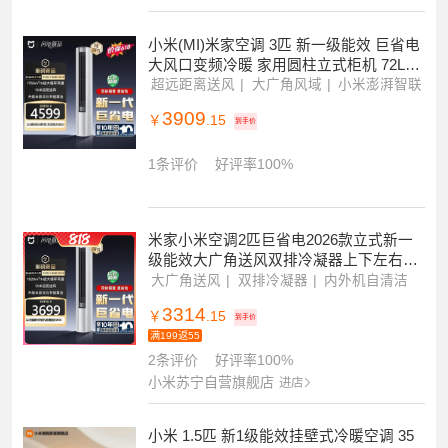
2699
￥
.00
到手价
满1500-100
300+条评价
好评率99%
小米(MI)米家空调 3匹 新一级能效 巨省电
大风口变频冷暖 家用圆柱立式柜机 72LW-
PL30/N1A1(W)
超远距离送风
大广角风域
小米澎湃智联
3909
￥
.15
到手价
1条评价
好评率100%
米家小米空调2匹巨省电2026款立式新一
级能效大广角送风双排冷凝器上下左右扫
风51LW-PL30/N1A1(W)
大广角送风
双排冷凝器
内外机自清洁
3314
￥
.15
到手价
满199返55