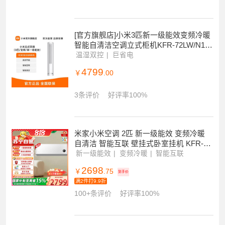
26款巨省电 双排冷凝器
双排冷凝器
上下左右扫风
高温除菌
2799
￥
.00
到手价
满1500-100
[官方旗舰店]小米3匹新一级能效变频冷暖
智能自清洁空调立式柜机KFR-72LW/N1A
1
温湿双控
巨省电
4799
￥
.00
3条评价
好评率100%
米家小米空调 2匹 新一级能效 变频冷暖
自清洁 智能互联 壁挂式卧室挂机 KFR-50
GW/N2A1
新一级能效
变频冷暖
智能互联
2698
￥
.75
到手价