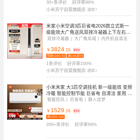
机巨省电Pro 2025款超一级能效变频双缸
压缩机双排冷凝器
巨省电PRO
双缸压缩机
双排冷凝器
2124
￥
.15
到手价
满199返55
30+条评价
好评率99%
小米苏宁自营旗舰店
进店
米家小米空调3匹巨省电2026款立式新一
级能效大广角送风双排冷凝器上下左右扫
风72LW-PL30/N1A1(W)
双排冷凝器
大广角风域
内外机自清洁
3824
￥
.15
到手价
领券1000-50
满199返55
1条评价
好评率100%
小米苏宁自营旗舰店
进店
小米米家 大1匹空调挂机 新一级能效 变频
冷暖 智能控制节能 巨省电 自清洁 家用 K
FR-26GW/V1A1
智能控风
巨省电
静入佳梦
1529
￥
.15
到手价