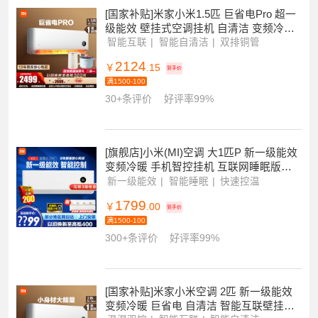
满2件打9.9折
[国家补贴]米家小米1.5匹 巨省电Pro 超一
级能效 壁挂式空调挂机 自清洁 变频冷暖
家用 35GW-PG15/V1A
智能互联
智能自清洁
双排铜管
2124
￥
.15
到手价
满1500-100
30+条评价
好评率99%
[旗舰店]小米(MI)空调 大1匹P 新一级能效
变频冷暖 手机智控挂机 互联网睡眠版米
家空调KFR-26GW/S1A1
新一级能效
智能睡眠
快速控温
1799
￥
.00
到手价
满1500-100
300+条评价
好评率99%