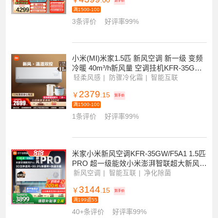
小米空调 3匹 新一级能效 米家巨省电大挂
机 变频冷暖 自清洁 智能互联壁挂式 内外
机自洁72GW-NA30/N1A1
温湿双控
智能互联
静享轻音
4399
￥
.00
到手价
满1500-100
3条评价
好评率99%
小米(MI)米家1.5匹 新风空调 新一级 变频
冷暖 40m³/h新风量 空调挂机KFR-35GW/
F3A1家电国家补贴
轻柔风感
防骤冷化霜
智能互联
2379
￥
.15
到手价
满1500-100
1条评价
好评率99%
米家小米新风空调KFR-35GW/F5A1 1.5匹
PRO 超一级能效小米澎湃智联超大新风量
以旧换新
新风空调
智能互联
净化除菌