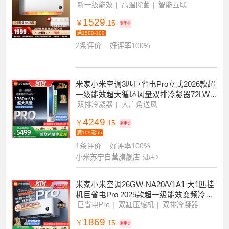
小米苏宁自营旗舰店
进店
小米空调 米家 1匹 新一级能效 变频冷暖
自清洁 壁挂式挂机 安静节能巨省电睡眠
款2代26GW-NA20S1A1
新一级能效
高温除菌
智能互联
1529
￥
.15
到手价
满1500-100
2条评价
好评率100%
米家小米空调3匹巨省电Pro立式2026款超
一级能效超大循环风量双排冷凝器72LW-P
L30/N2A1(W)
双排冷凝器
大广角送风
4249
￥
.15
到手价
满199返55
1条评价
好评率100%
小米苏宁自营旗舰店
进店