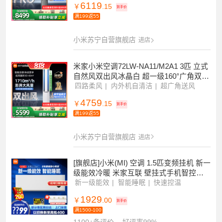
米家小米新风空调72LW-NA11/F1A1 3匹
双出风PRO立式超一级离子净化160°广角
双出送风 多分区独立控温
双缸压缩机
双排冷凝器
四路独立控风
6119
￥
.15
到手价
满199返55
小米苏宁自营旗舰店
进店
米家小米空调72LW-NA11/M2A1 3匹 立式
自然风双出风冰晶白 超一级160°广角双出
送风 多分区 独立控温
四路柔风
内外机自清洁
超广角送风
4759
￥
.15
到手价
满199返55
小米苏宁自营旗舰店
进店
[旗舰店]小米(MI) 空调 1.5匹变频挂机 新一
级能效冷暖 米家互联 壁挂式手机智控睡