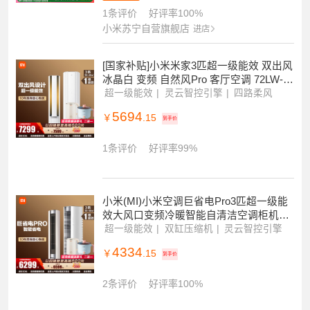
立式自然风双出风Pro冰晶白160°广角双
出 超一级 分区独立控温
双缸压缩机
双排冷凝器
四路独立控风
5439
￥
.15
到手价
满199返55
1条评价
好评率100%
小米苏宁自营旗舰店
进店
[国家补贴]小米米家3匹超一级能效 双出风
冰晶白 变频 自然风Pro 客厅空调 72LW-N
A11/M1A1(W)
超一级能效
灵云智控引擎
四路柔风
5694
￥
.15
到手价
1条评价
好评率99%
小米(MI)小米空调巨省电Pro3匹超一级能
效大风口变频冷暖智能自清洁空调柜机72
LW-NA10/N2A1(W)
超一级能效
双缸压缩机
灵云智控引擎