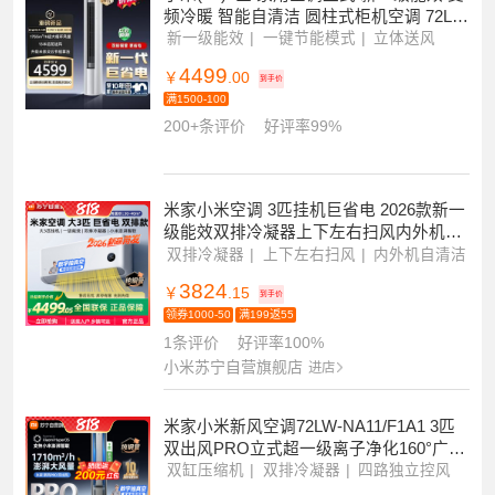
100+条评价
好评率100%
小米苏宁自营旗舰店
进店
小米(MI)3匹 家用空调立式 新一级能效 变
频冷暖 智能自清洁 圆柱式柜机空调 72LW
-PL30/N1A1(W)
新一级能效
一键节能模式
立体送风
4499
￥
.00
到手价
满1500-100
200+条评价
好评率99%
米家小米空调 3匹挂机巨省电 2026款新一
级能效双排冷凝器上下左右扫风内外机自
清洁72GW-PG30/N1A1
双排冷凝器
上下左右扫风
内外机自清洁
3824
￥
.15
到手价
领券1000-50
满199返55
1条评价
好评率100%
小米苏宁自营旗舰店
进店