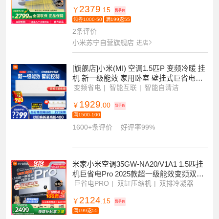
米家小米空调 2匹挂机巨省电 2026款新一
级能效双排冷凝器上下左右扫风内外机自
清洁50GW-PG20/N1A1
双排冷凝器
上下左右扫风
内外机自清洁
2379
￥
.15
到手价
领券1000-50
满199返55
2条评价
小米苏宁自营旗舰店
进店
[旗舰店]小米(MI) 空调1.5匹P 变频冷暖 挂
机 新一级能效 家用卧室 壁挂式巨省电空
调KFR-35GW/N1A1
变频省电
智能互联
智能自清洁
1929
￥
.00
到手价
满1500-100
1600+条评价
好评率99%
米家小米空调35GW-NA20/V1A1 1.5匹挂