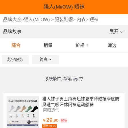
猫人(MiiOW) 短袜
品牌大全
>
猫人(MiiOW)
>
服装鞋帽
>
内衣
>
短袜
品牌故事
展开
综合
销量
价格
筛选
苏宁服务
筒高
重选
重选
重选
确认
确认
确认
系统繁忙,请稍后再试!
猫人袜子男士纯棉短袜夏季薄款按摩底防
臭透气吸汗休闲袜运动船袜
网眼透气
29
￥
.90
到手价
领券39-20