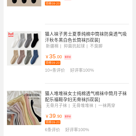
领券39-20
猫人袜子男士夏季纯棉中筒袜防臭透气吸
汗秋冬黑白色长筒袜[5双装]
新疆棉
抑菌抗起球
不臭脚
35
￥
.00
到手价
领券39-20
10+条评价
好评率100%
猫人堆堆袜女士纯棉透气棉袜中筒月子袜
配乐福鞋孕妇无骨袜[5双装]
无骨月子袜
无骨堆堆袜
一袜两穿
39
￥
.90
到手价
领券39-20
6条评价
好评率100%