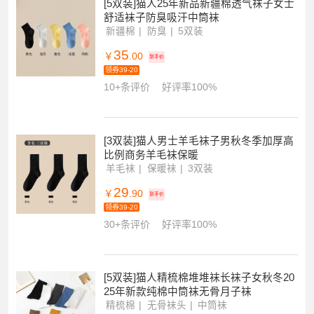
[5双装]猫人25年新品新疆棉透气袜子女士
舒适袜子防臭吸汗中筒袜
新疆棉
防臭
5双装
35
￥
.00
到手价
领券39-20
10+条评价
好评率100%
[3双装]猫人男士羊毛袜子男秋冬季加厚高
比例商务羊毛袜保暖
羊毛袜
保暖袜
3双装
29
￥
.90
到手价
领券39-20
30+条评价
好评率100%
[5双装]猫人精梳棉堆堆袜长袜子女秋冬20
25年新款纯棉中筒袜无骨月子袜
精梳棉
无骨袜头
中筒袜