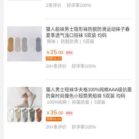
2条评价
好评率100%
猫人船袜男士隐形袜防脱防滑运动袜子春
夏季透气浅口短袜 5双装 均码
棉袜
防脱防滑
5双装
25
￥
.00
到手价
领券39-20
20+条评价
好评率100%
猫人男士短袜华夫格100%纯棉AAA级抗菌
防臭时尚撞色小短筒男船袜 5双装 均码
100%纯棉
抑菌防臭
5双装
35
￥
.00
到手价
领券39-20
20+条评价
好评率100%