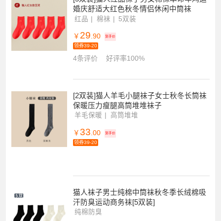
婚庆舒适大红色秋冬情侣休闲中筒袜
红品
棉袜
5双装
29
￥
.90
到手价
领券39-20
4条评价
好评率100%
[2双装]猫人羊毛小腿袜子女士秋冬长筒袜
保暖压力瘦腿高筒堆堆袜子
羊毛保暖
高筒堆堆
33
￥
.00
到手价
领券39-20
猫人袜子男士纯棉中筒袜秋冬季长绒棉吸
汗防臭运动商务袜[5双装]
纯棉防臭