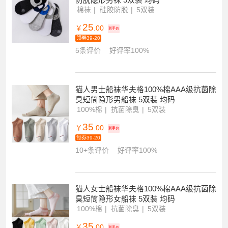
防脱隐形男袜 5双装 均码
棉袜
硅胶防脱
5双装
25
￥
.00
到手价
领券39-20
5条评价
好评率100%
猫人男士船袜华夫格100%棉AAA级抗菌除
臭短筒隐形男船袜 5双装 均码
100%棉
抗菌除臭
5双装
35
￥
.00
到手价
领券39-20
10+条评价
好评率100%
猫人女士船袜华夫格100%棉AAA级抗菌除
臭短筒隐形女船袜 5双装 均码
100%棉
抗菌除臭
5双装
35
￥
.00
到手价