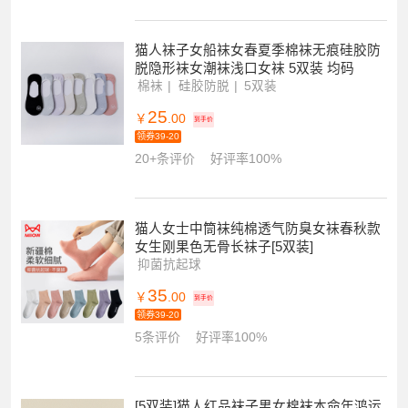
猫人袜子女船袜女春夏季棉袜无痕硅胶防
脱隐形袜女潮袜浅口女袜 5双装 均码
棉袜
硅胶防脱
5双装
25
￥
.00
到手价
领券39-20
20+条评价
好评率100%
猫人女士中筒袜纯棉透气防臭女袜春秋款
女生刚果色无骨长袜子[5双装]
抑菌抗起球
35
￥
.00
到手价
领券39-20
5条评价
好评率100%
[5双装]猫人红品袜子男女棉袜本命年鸿运