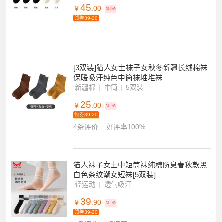
45
￥
.00
到手价
领券39-20
[3双装]猫人女士袜子女秋冬新疆长绒棉袜
保暖吸汗纯色中筒袜堆堆袜
新疆棉
中筒
5双装
25
￥
.00
到手价
领券39-20
4条评价
好评率100%
猫人袜子女士中短筒袜纯棉防臭春秋款黑
白色条纹潮女短袜[5双装]
轻运动
透气吸汗
39
￥
.90
到手价
领券39-20