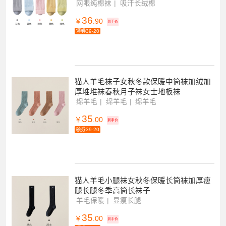
网眼纯棉袜
吸汗长绒棉
36
￥
.90
到手价
领券39-20
猫人羊毛袜子女秋冬款保暖中筒袜加绒加
厚堆堆袜春秋月子袜女士地板袜
绵羊毛
绵羊毛
绵羊毛
35
￥
.00
到手价
领券39-20
猫人羊毛小腿袜女秋冬保暖长筒袜加厚瘦
腿长腿冬季高筒长袜子
羊毛保暖
显瘦长腿
35
￥
.00
到手价