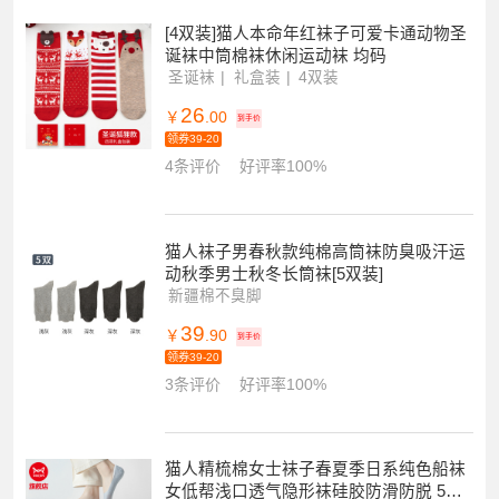
[4双装]猫人本命年红袜子可爱卡通动物圣
诞袜中筒棉袜休闲运动袜 均码
圣诞袜
礼盒装
4双装
26
￥
.00
到手价
领券39-20
4条评价
好评率100%
猫人袜子男春秋款纯棉高筒袜防臭吸汗运
动秋季男士秋冬长筒袜[5双装]
新疆棉不臭脚
39
￥
.90
到手价
领券39-20
3条评价
好评率100%
猫人精梳棉女士袜子春夏季日系纯色船袜
女低帮浅口透气隐形袜硅胶防滑防脱 5双